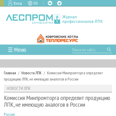
Вход
EN
☰ Меню
ГЛАВНАЯ
РУБРИКИ И ТЕМЫ
Главная
Новости ЛПК
Комиссия Минпромторга определит
РУБРИКИ ЖУРНАЛА
НОВОСТИ
продукцию ЛПК, не имеющую аналогов в России
ЛЕСНОЕ ХОЗЯЙСТВО
КАЛЕНДАРЬ СОБЫТИЙ
ПРОЕКТЫ ЛПИ
НОВОСТИ ЛПК
ЛЕСОЗАГОТОВКА
НОВОСТИ ЛПК
АНАЛИТИКА
АРХИВ
Комиссия Минпромторга определит продукцию
ЛЕСОПИЛЕНИЕ
НОВОСТИ ЖУРНАЛА
ПРЕДПРИЯТИЯ ЛПК
АРХИВ ЖУРНАЛОВ
ЛПК, не имеющую аналогов в России
О ЖУРНАЛЕ
ДЕРЕВООБРАБОТКА
НОВОСТИ КОМПАНИЙ
ЛЕСНЫЕ РЕГИОНЫ РОССИИ
СТАТЬИ
ПОДПИСКА
РЕКЛАМОДАТЕЛЯМ
Россия