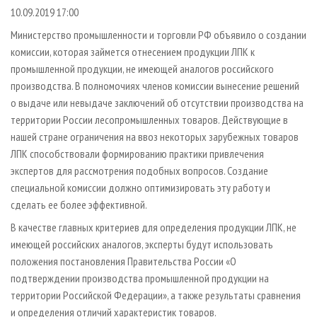
СУШКА ДРЕВЕСИНЫ
ПЕРСОНЫ
КОНТАКТЫ
РЕКЛАМА
10.09.2019 17:00
ПРОИЗВОДСТВО ДРЕВЕСНЫХ ПЛИТ
МОБИЛЬНЫЕ ВЫСТАВКИ
Министерство промышленности и торговли РФ объявило о создании
РЕКЛАМА НА САЙТЕ
комиссии, которая займется отнесением продукции ЛПК к
ДЕРЕВЯННОЕ ДОМОСТРОЕНИЕ
ОФИЦИАЛЬНЫЕ ДЕЛЕГАЦИИ
промышленной продукции, не имеющей аналогов российского
ПРОИЗВОДСТВО МЕБЕЛИ
ПРИОРИТЕТНЫЕ ИНВЕСТПРОЕКТЫ
производства. В полномочиях членов комиссии вынесение решений
БИОЭНЕРГЕТИКА
о выдаче или невыдаче заключений об отсутствии производства на
RUSSIAN FORESTRY REVIEW
территории России лесопромышленных товаров. Действующие в
ЦБП
ГАЗЕТА ЛЕСПРОМФОРУМ
нашей стране ограничения на ввоз некоторых зарубежных товаров
ИНСТРУМЕНТ И МАТЕРИАЛЫ
БИБЛИОТЕКА СПЕЦИАЛИСТА
ЛПК способствовали формированию практики привлечения
экспертов для рассмотрения подобных вопросов. Создание
специальной комиссии должно оптимизировать эту работу и
сделать ее более эффективной.
В качестве главных критериев для определения продукции ЛПК, не
имеющей российских аналогов, эксперты будут использовать
положения постановления Правительства России «О
подтверждении производства промышленной продукции на
территории Российской Федерации», а также результаты сравнения
и определения отличий характеристик товаров.