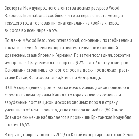
СУШКА ДРЕВЕСИНЫ
ПЕРСОНЫ
КОНТАКТЫ
РЕКЛАМА
Эксперты Международного агентства лесных ресурсов Wood
ПРОИЗВОДСТВО ДРЕВЕСНЫХ ПЛИТ
МОБИЛЬНЫЕ ВЫСТАВКИ
Resources International сообщили, что за первые шесть месяцев
РЕКЛАМА НА САЙТЕ
текущего года торговля пиломатериалами из хвойных пород
ДЕРЕВЯННОЕ ДОМОСТРОЕНИЕ
ОФИЦИАЛЬНЫЕ ДЕЛЕГАЦИИ
выросла во всем мире на 5%.
ПРОИЗВОДСТВО МЕБЕЛИ
ПРИОРИТЕТНЫЕ ИНВЕСТПРОЕКТЫ
По данным Wood Resources International, основными потребителями,
БИОЭНЕРГЕТИКА
RUSSIAN FORESTRY REVIEW
сократившими объемы импорта пиломатериалов из хвойной
древесины, стали Япония и Германия. При этом последняя, сократив
ЦБП
ГАЗЕТА ЛЕСПРОМФОРУМ
импорт на 6,1%, увеличила экспорт на 9,2% – до 2 млн кубометров.
ИНСТРУМЕНТ И МАТЕРИАЛЫ
БИБЛИОТЕКА СПЕЦИАЛИСТА
Основными странами, в которых спрос на доски продолжает расти,
стали Китай, Великобритания, Египет и Нидерланды.
В США сокращение строительства новых жилых домов понизило и
спрос на пиломатериалы. Канада, которая является основным
зарубежным поставщиком досок из хвойных пород в страну,
уменьшила объемы производства с января по май на 9%. Самое
большое снижение наблюдается в провинции Британская Колумбия
– минус 16,5%.
В период с апреля по июнь 2019-го Китай импортировал около 8 млн