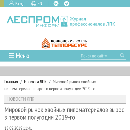
Вход
EN
☰ Меню
ГЛАВНАЯ
РУБРИКИ И ТЕМЫ
Главная
Новости ЛПК
Мировой рынок хвойных
РУБРИКИ ЖУРНАЛА
НОВОСТИ
пиломатериалов вырос в первом полугодии 2019-го
ЛЕСНОЕ ХОЗЯЙСТВО
КАЛЕНДАРЬ СОБЫТИЙ
ПРОЕКТЫ ЛПИ
НОВОСТИ ЛПК
ЛЕСОЗАГОТОВКА
НОВОСТИ ЛПК
АНАЛИТИКА
АРХИВ
Мировой рынок хвойных пиломатериалов вырос
ЛЕСОПИЛЕНИЕ
НОВОСТИ ЖУРНАЛА
ПРЕДПРИЯТИЯ ЛПК
АРХИВ ЖУРНАЛОВ
в первом полугодии 2019-го
О ЖУРНАЛЕ
ДЕРЕВООБРАБОТКА
НОВОСТИ КОМПАНИЙ
ЛЕСНЫЕ РЕГИОНЫ РОССИИ
СТАТЬИ
ПОДПИСКА
РЕКЛАМОДАТЕЛЯМ
18.09.2019 11:41