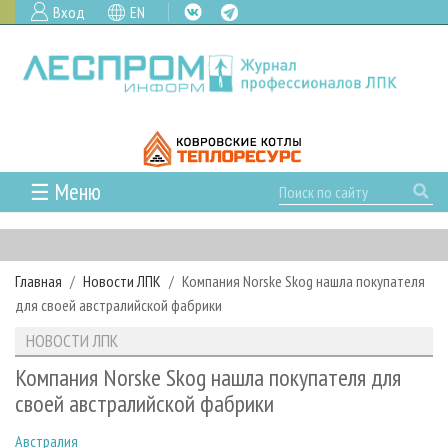
Вход
EN
☰ Меню
ГЛАВНАЯ
РУБРИКИ И ТЕМЫ
Главная
Новости ЛПК
Компания Norske Skog нашла покупателя
РУБРИКИ ЖУРНАЛА
НОВОСТИ
для своей австралийской фабрики
ЛЕСНОЕ ХОЗЯЙСТВО
КАЛЕНДАРЬ СОБЫТИЙ
ПРОЕКТЫ ЛПИ
НОВОСТИ ЛПК
ЛЕСОЗАГОТОВКА
НОВОСТИ ЛПК
АНАЛИТИКА
АРХИВ
Компания Norske Skog нашла покупателя для
ЛЕСОПИЛЕНИЕ
НОВОСТИ ЖУРНАЛА
ПРЕДПРИЯТИЯ ЛПК
АРХИВ ЖУРНАЛОВ
своей австралийской фабрики
О ЖУРНАЛЕ
ДЕРЕВООБРАБОТКА
НОВОСТИ КОМПАНИЙ
ЛЕСНЫЕ РЕГИОНЫ РОССИИ
СТАТЬИ
ПОДПИСКА
РЕКЛАМОДАТЕЛЯМ
Австралия