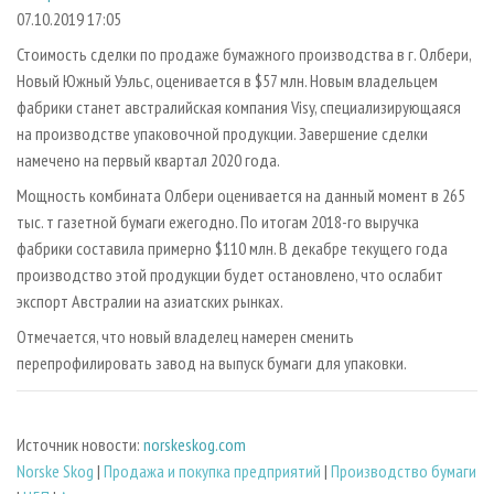
СУШКА ДРЕВЕСИНЫ
ПЕРСОНЫ
КОНТАКТЫ
РЕКЛАМА
07.10.2019 17:05
ПРОИЗВОДСТВО ДРЕВЕСНЫХ ПЛИТ
МОБИЛЬНЫЕ ВЫСТАВКИ
Стоимость сделки по продаже бумажного производства в г. Олбери,
РЕКЛАМА НА САЙТЕ
Новый Южный Уэльс, оценивается в $57 млн. Новым владельцем
ДЕРЕВЯННОЕ ДОМОСТРОЕНИЕ
ОФИЦИАЛЬНЫЕ ДЕЛЕГАЦИИ
фабрики станет австралийская компания Visy, специализирующаяся
ПРОИЗВОДСТВО МЕБЕЛИ
ПРИОРИТЕТНЫЕ ИНВЕСТПРОЕКТЫ
на производстве упаковочной продукции. Завершение сделки
БИОЭНЕРГЕТИКА
намечено на первый квартал 2020 года.
RUSSIAN FORESTRY REVIEW
Мощность комбината Олбери оценивается на данный момент в 265
ЦБП
ГАЗЕТА ЛЕСПРОМФОРУМ
тыс. т газетной бумаги ежегодно. По итогам 2018-го выручка
ИНСТРУМЕНТ И МАТЕРИАЛЫ
БИБЛИОТЕКА СПЕЦИАЛИСТА
фабрики составила примерно $110 млн. В декабре текущего года
производство этой продукции будет остановлено, что ослабит
экспорт Австралии на азиатских рынках.
Отмечается, что новый владелец намерен сменить
перепрофилировать завод на выпуск бумаги для упаковки.
Источник новости:
norskeskog.com
Norske Skog
|
Продажа и покупка предприятий
|
Производство бумаги