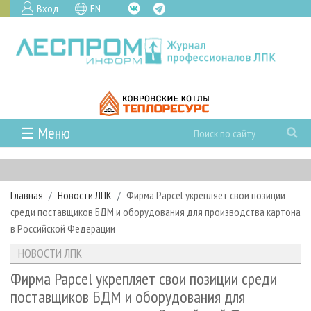
Вход
EN
☰ Меню
ГЛАВНАЯ
РУБРИКИ И ТЕМЫ
Главная
Новости ЛПК
Фирма Papcel укрепляет свои позиции
РУБРИКИ ЖУРНАЛА
НОВОСТИ
среди поставщиков БДМ и оборудования для производства картона
ЛЕСНОЕ ХОЗЯЙСТВО
КАЛЕНДАРЬ СОБЫТИЙ
в Российской Федерации
ПРОЕКТЫ ЛПИ
ЛЕСОЗАГОТОВКА
НОВОСТИ ЛПК
АНАЛИТИКА
НОВОСТИ ЛПК
АРХИВ
ЛЕСОПИЛЕНИЕ
НОВОСТИ ЖУРНАЛА
ПРЕДПРИЯТИЯ ЛПК
АРХИВ ЖУРНАЛОВ
Фирма Papcel укрепляет свои позиции среди
О ЖУРНАЛЕ
поставщиков БДМ и оборудования для
ДЕРЕВООБРАБОТКА
НОВОСТИ КОМПАНИЙ
ЛЕСНЫЕ РЕГИОНЫ РОССИИ
СТАТЬИ
ПОДПИСКА
РЕКЛАМОДАТЕЛЯМ