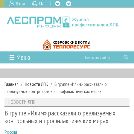
Вход
EN
☰ Меню
ГЛАВНАЯ
РУБРИКИ И ТЕМЫ
Главная
Новости ЛПК
В группе «Илим» рассказали о
РУБРИКИ ЖУРНАЛА
НОВОСТИ
реализуемых контрольных и профилактических мерах
ЛЕСНОЕ ХОЗЯЙСТВО
КАЛЕНДАРЬ СОБЫТИЙ
ПРОЕКТЫ ЛПИ
НОВОСТИ ЛПК
ЛЕСОЗАГОТОВКА
НОВОСТИ ЛПК
АНАЛИТИКА
АРХИВ
В группе «Илим» рассказали о реализуемых
ЛЕСОПИЛЕНИЕ
НОВОСТИ ЖУРНАЛА
ПРЕДПРИЯТИЯ ЛПК
АРХИВ ЖУРНАЛОВ
контрольных и профилактических мерах
О ЖУРНАЛЕ
ДЕРЕВООБРАБОТКА
НОВОСТИ КОМПАНИЙ
ЛЕСНЫЕ РЕГИОНЫ РОССИИ
СТАТЬИ
ПОДПИСКА
РЕКЛАМОДАТЕЛЯМ
Россия