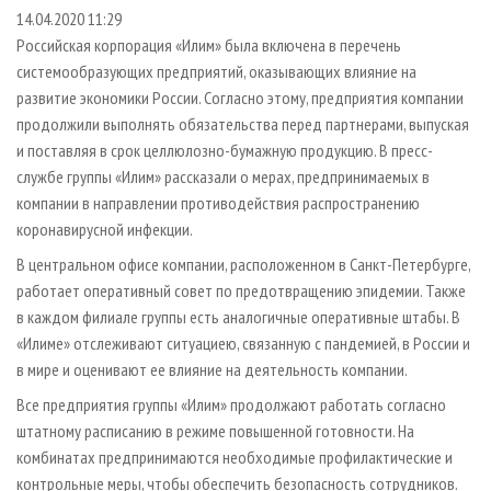
СУШКА ДРЕВЕСИНЫ
ПЕРСОНЫ
КОНТАКТЫ
РЕКЛАМА
14.04.2020 11:29
Российская корпорация «Илим» была включена в перечень
ПРОИЗВОДСТВО ДРЕВЕСНЫХ ПЛИТ
МОБИЛЬНЫЕ ВЫСТАВКИ
РЕКЛАМА НА САЙТЕ
системообразующих предприятий, оказывающих влияние на
ДЕРЕВЯННОЕ ДОМОСТРОЕНИЕ
ОФИЦИАЛЬНЫЕ ДЕЛЕГАЦИИ
развитие экономики России. Согласно этому, предприятия компании
ПРОИЗВОДСТВО МЕБЕЛИ
продолжили выполнять обязательства перед партнерами, выпуская
ПРИОРИТЕТНЫЕ ИНВЕСТПРОЕКТЫ
и поставляя в срок целлюлозно-бумажную продукцию. В пресс-
БИОЭНЕРГЕТИКА
RUSSIAN FORESTRY REVIEW
службе группы «Илим» рассказали о мерах, предпринимаемых в
ЦБП
ГАЗЕТА ЛЕСПРОМФОРУМ
компании в направлении противодействия распространению
коронавирусной инфекции.
ИНСТРУМЕНТ И МАТЕРИАЛЫ
БИБЛИОТЕКА СПЕЦИАЛИСТА
В центральном офисе компании, расположенном в Санкт-Петербурге,
работает оперативный совет по предотвращению эпидемии. Также
в каждом филиале группы есть аналогичные оперативные штабы. В
«Илиме» отслеживают ситуациею, связанную с пандемией, в России и
в мире и оценивают ее влияние на деятельность компании.
Все предприятия группы «Илим» продолжают работать согласно
штатному расписанию в режиме повышенной готовности. На
комбинатах предпринимаются необходимые профилактические и
контрольные меры, чтобы обеспечить безопасность сотрудников.