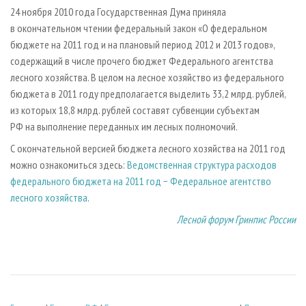
СУШКА ДРЕВЕСИНЫ
ПЕРСОНЫ
КОНТАКТЫ
РЕКЛАМА
24 ноября 2010 года Государственная Дума приняла
в окончательном чтении федеральный закон «О федеральном
ПРОИЗВОДСТВО ДРЕВЕСНЫХ ПЛИТ
МОБИЛЬНЫЕ ВЫСТАВКИ
РЕКЛАМА НА САЙТЕ
бюджете на 2011 год и на плановый период 2012 и 2013 годов»,
ДЕРЕВЯННОЕ ДОМОСТРОЕНИЕ
ОФИЦИАЛЬНЫЕ ДЕЛЕГАЦИИ
содержащий в числе прочего бюджет Федерального агентства
ПРОИЗВОДСТВО МЕБЕЛИ
лесного хозяйства. В целом на лесное хозяйство из федерального
ПРИОРИТЕТНЫЕ ИНВЕСТПРОЕКТЫ
бюджета в 2011 году предполагается выделить 33,2 млрд. рублей,
БИОЭНЕРГЕТИКА
RUSSIAN FORESTRY REVIEW
из которых 18,8 млрд. рублей составят субвенции субъектам
ЦБП
ГАЗЕТА ЛЕСПРОМФОРУМ
РФ на выполнение переданных им лесных полномочий.
ИНСТРУМЕНТ И МАТЕРИАЛЫ
БИБЛИОТЕКА СПЕЦИАЛИСТА
С окончательной версией бюджета лесного хозяйства на 2011 год
можно ознакомиться здесь:
Ведомственная структура расходов
федерального бюджета на 2011 год − Федеральное агентство
лесного хозяйства
.
Лесной форум Гринпис России