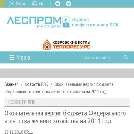
Вход
EN
☰ Меню
ГЛАВНАЯ
РУБРИКИ И ТЕМЫ
Главная
Новости ЛПК
Окончательная версия бюджета
РУБРИКИ ЖУРНАЛА
НОВОСТИ
Федерального агентства лесного хозяйства на 2011 год
ЛЕСНОЕ ХОЗЯЙСТВО
КАЛЕНДАРЬ СОБЫТИЙ
ПРОЕКТЫ ЛПИ
НОВОСТИ ЛПК
ЛЕСОЗАГОТОВКА
НОВОСТИ ЛПК
АНАЛИТИКА
АРХИВ
Окончательная версия бюджета Федерального
ЛЕСОПИЛЕНИЕ
НОВОСТИ ЖУРНАЛА
ПРЕДПРИЯТИЯ ЛПК
АРХИВ ЖУРНАЛОВ
агентства лесного хозяйства на 2011 год
О ЖУРНАЛЕ
ДЕРЕВООБРАБОТКА
НОВОСТИ КОМПАНИЙ
ЛЕСНЫЕ РЕГИОНЫ РОССИИ
СТАТЬИ
ПОДПИСКА
РЕКЛАМОДАТЕЛЯМ
26.11.2010 05:11