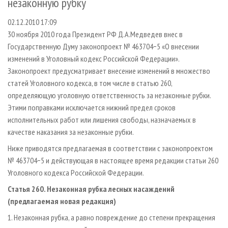
незаконную рубку
СУШКА ДРЕВЕСИНЫ
ПЕРСОНЫ
КОНТАКТЫ
РЕКЛАМА
02.12.2010 17:09
ПРОИЗВОДСТВО ДРЕВЕСНЫХ ПЛИТ
МОБИЛЬНЫЕ ВЫСТАВКИ
РЕКЛАМА НА САЙТЕ
30 ноября 2010 года Президент РФ Д.А.Медведев внес в
ДЕРЕВЯННОЕ ДОМОСТРОЕНИЕ
ОФИЦИАЛЬНЫЕ ДЕЛЕГАЦИИ
Государственную Думу законопроект № 463704−5 «О внесении
ПРОИЗВОДСТВО МЕБЕЛИ
ПРИОРИТЕТНЫЕ ИНВЕСТПРОЕКТЫ
изменений в Уголовный кодекс Российской Федерации».
Законопроект предусматривает внесение изменений в множество
БИОЭНЕРГЕТИКА
RUSSIAN FORESTRY REVIEW
статей Уголовного кодекса, в том числе в статью 260,
ЦБП
ГАЗЕТА ЛЕСПРОМФОРУМ
определяющую уголовную ответственность за незаконные рубки.
Этими поправками исключается нижний предел сроков
ИНСТРУМЕНТ И МАТЕРИАЛЫ
БИБЛИОТЕКА СПЕЦИАЛИСТА
исполнительных работ или лишения свободы, назначаемых в
качестве наказания за незаконные рубки.
Ниже приводятся предлагаемая в соответствии с законопроектом
№ 463704−5 и действующая в настоящее время редакции статьи 260
Уголовного кодекса Российской Федерации.
Статья 260. Незаконная рубка лесных насаждений
(предлагаемая новая редакция)
1. Незаконная рубка, а равно повреждение до степени прекращения