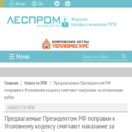
Вход
EN
☰ Меню
ГЛАВНАЯ
РУБРИКИ И ТЕМЫ
Главная
Новости ЛПК
Предлагаемые Президентом РФ
РУБРИКИ ЖУРНАЛА
НОВОСТИ
поправки к Уголовному кодексу смягчают наказание за незаконную
ЛЕСНОЕ ХОЗЯЙСТВО
КАЛЕНДАРЬ СОБЫТИЙ
рубку
ПРОЕКТЫ ЛПИ
ЛЕСОЗАГОТОВКА
НОВОСТИ ЛПК
АНАЛИТИКА
НОВОСТИ ЛПК
АРХИВ
ЛЕСОПИЛЕНИЕ
НОВОСТИ ЖУРНАЛА
ПРЕДПРИЯТИЯ ЛПК
АРХИВ ЖУРНАЛОВ
Предлагаемые Президентом РФ поправки к
О ЖУРНАЛЕ
Уголовному кодексу смягчают наказание за
ДЕРЕВООБРАБОТКА
НОВОСТИ КОМПАНИЙ
ЛЕСНЫЕ РЕГИОНЫ РОССИИ
СТАТЬИ
ПОДПИСКА
РЕКЛАМОДАТЕЛЯМ