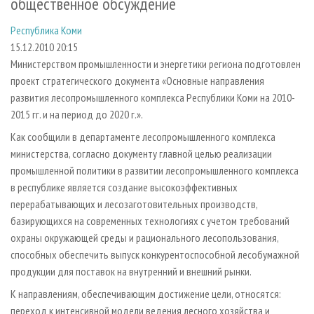
общественное обсуждение
СУШКА ДРЕВЕСИНЫ
ПЕРСОНЫ
КОНТАКТЫ
РЕКЛАМА
Республика Коми
ПРОИЗВОДСТВО ДРЕВЕСНЫХ ПЛИТ
МОБИЛЬНЫЕ ВЫСТАВКИ
РЕКЛАМА НА САЙТЕ
15.12.2010 20:15
ДЕРЕВЯННОЕ ДОМОСТРОЕНИЕ
ОФИЦИАЛЬНЫЕ ДЕЛЕГАЦИИ
Министерством промышленности и энергетики региона подготовлен
ПРОИЗВОДСТВО МЕБЕЛИ
ПРИОРИТЕТНЫЕ ИНВЕСТПРОЕКТЫ
проект стратегического документа «Основные направления
развития лесопромышленного комплекса Республики Коми на 2010-
БИОЭНЕРГЕТИКА
RUSSIAN FORESTRY REVIEW
2015 гг. и на период до 2020 г.».
ЦБП
ГАЗЕТА ЛЕСПРОМФОРУМ
Как сообщили в департаменте лесопромышленного комплекса
ИНСТРУМЕНТ И МАТЕРИАЛЫ
БИБЛИОТЕКА СПЕЦИАЛИСТА
министерства, согласно документу главной целью реализации
промышленной политики в развитии лесопромышленного комплекса
в республике является создание высокоэффективных
перерабатывающих и лесозаготовительных производств,
базирующихся на современных технологиях с учетом требований
охраны окружающей среды и рационального лесопользования,
способных обеспечить выпуск конкурентоспособной лесобумажной
продукции для поставок на внутренний и внешний рынки.
К направлениям, обеспечивающим достижение цели, относятся:
переход к интенсивной модели ведения лесного хозяйства и