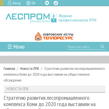
Вход
EN
☰ Меню
ГЛАВНАЯ
РУБРИКИ И ТЕМЫ
Главная
Новости ЛПК
Стратегию развития лесопромышленного
РУБРИКИ ЖУРНАЛА
НОВОСТИ
комплекса Коми до 2020 года выставили на общественное
ЛЕСНОЕ ХОЗЯЙСТВО
КАЛЕНДАРЬ СОБЫТИЙ
обсуждение
ПРОЕКТЫ ЛПИ
ЛЕСОЗАГОТОВКА
НОВОСТИ ЛПК
АНАЛИТИКА
НОВОСТИ ЛПК
АРХИВ
ЛЕСОПИЛЕНИЕ
НОВОСТИ ЖУРНАЛА
ПРЕДПРИЯТИЯ ЛПК
АРХИВ ЖУРНАЛОВ
Стратегию развития лесопромышленного
О ЖУРНАЛЕ
комплекса Коми до 2020 года выставили на
ДЕРЕВООБРАБОТКА
НОВОСТИ КОМПАНИЙ
ЛЕСНЫЕ РЕГИОНЫ РОССИИ
СТАТЬИ
ПОДПИСКА
РЕКЛАМОДАТЕЛЯМ