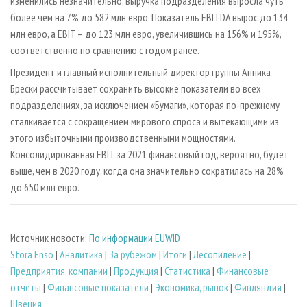
изменились незначительно, выручка подразделения выросла чуть
более чем на 7% до 582 млн евро. Показатель EBITDA вырос до 134
млн евро, а EBIT – до 123 млн евро, увеличившись на 156% и 195%,
соответственно по сравнению с годом ранее.
Президент и главный исполнительный директор группы Анника
Брески рассчитывает сохранить высокие показатели во всех
подразделениях, за исключением «Бумаги», которая по-прежнему
сталкивается с сокращением мирового спроса и вытекающими из
этого избыточными производственными мощностями.
Консолидированная EBIT за 2021 финансовый год, вероятно, будет
выше, чем в 2020 году, когда она значительно сократилась на 28%
до 650 млн евро.
Источник новости:
По информации EUWID
Stora Enso
|
Аналитика
|
За рубежом
|
Итоги
|
Лесопиление
|
Предприятия, компании
|
Продукция
|
Статистика
|
Финансовые
отчеты
|
Финансовые показатели
|
Экономика, рынок
|
Финляндия
|
Швеция