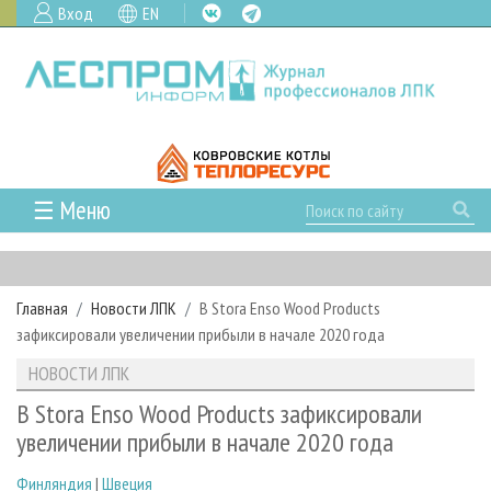
Вход
EN
☰ Меню
ГЛАВНАЯ
РУБРИКИ И ТЕМЫ
Главная
Новости ЛПК
В Stora Enso Wood Products
РУБРИКИ ЖУРНАЛА
НОВОСТИ
зафиксировали увеличении прибыли в начале 2020 года
ЛЕСНОЕ ХОЗЯЙСТВО
КАЛЕНДАРЬ СОБЫТИЙ
ПРОЕКТЫ ЛПИ
НОВОСТИ ЛПК
ЛЕСОЗАГОТОВКА
НОВОСТИ ЛПК
АНАЛИТИКА
АРХИВ
В Stora Enso Wood Products зафиксировали
ЛЕСОПИЛЕНИЕ
НОВОСТИ ЖУРНАЛА
ПРЕДПРИЯТИЯ ЛПК
АРХИВ ЖУРНАЛОВ
увеличении прибыли в начале 2020 года
О ЖУРНАЛЕ
ДЕРЕВООБРАБОТКА
НОВОСТИ КОМПАНИЙ
ЛЕСНЫЕ РЕГИОНЫ РОССИИ
СТАТЬИ
ПОДПИСКА
РЕКЛАМОДАТЕЛЯМ
Финляндия
|
Швеция