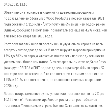
СУШКА ДРЕВЕСИНЫ
ПЕРСОНЫ
КОНТАКТЫ
РЕКЛАМА
07.05.2021 12:10
ПРОИЗВОДСТВО ДРЕВЕСНЫХ ПЛИТ
МОБИЛЬНЫЕ ВЫСТАВКИ
Объем пиломатериалов и изделий из древесины, проданных
РЕКЛАМА НА САЙТЕ
подразделением Stora Enso Wood Products в первом квартале 2021
ДЕРЕВЯННОЕ ДОМОСТРОЕНИЕ
ОФИЦИАЛЬНЫЕ ДЕЛЕГАЦИИ
года составил 1,113 млн м³, что почти на 6% выше, чем годом ранее.
ПРОИЗВОДСТВО МЕБЕЛИ
ПРИОРИТЕТНЫЕ ИНВЕСТПРОЕКТЫ
Однако, сообщают в компании, показатель все еще на 4,2% ниже, чем
БИОЭНЕРГЕТИКА
в четвертом квартале 2020 года.
RUSSIAN FORESTRY REVIEW
Рост показателей вызван ростом цен и улучшением спроса на весь
ЦБП
ГАЗЕТА ЛЕСПРОМФОРУМ
ассортимент подразделения. В итоге выручка выросла примерно на
ИНСТРУМЕНТ И МАТЕРИАЛЫ
БИБЛИОТЕКА СПЕЦИАЛИСТА
13% до 382 млн евро, а ключевые показатели производительности
увеличились более чем вдвое. В ежеквартальном отчете, Stora Enso
фиксирует EBITDA и EBIT подразделения в размере 64 млн евро и 52
млн евро соответственно. Это соответствует темпам роста около
115% и 191%, соответственно, по сравнению с первым кварталом
2020 года.
Лесное подразделение группы увеличило поставки почти на 7% до
10,151 млн м³. Решающим драйвером роста стал рост объемов
поставок в Финляндию и страны Балтии. Хотя цены на круглый лес