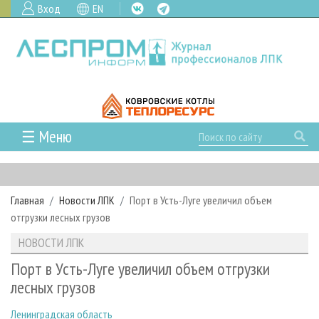
Вход
EN
☰ Меню
ГЛАВНАЯ
РУБРИКИ И ТЕМЫ
Главная
Новости ЛПК
Порт в Усть-Луге увеличил объем
РУБРИКИ ЖУРНАЛА
НОВОСТИ
отгрузки лесных грузов
ЛЕСНОЕ ХОЗЯЙСТВО
КАЛЕНДАРЬ СОБЫТИЙ
ПРОЕКТЫ ЛПИ
НОВОСТИ ЛПК
ЛЕСОЗАГОТОВКА
НОВОСТИ ЛПК
АНАЛИТИКА
АРХИВ
Порт в Усть-Луге увеличил объем отгрузки
ЛЕСОПИЛЕНИЕ
НОВОСТИ ЖУРНАЛА
ПРЕДПРИЯТИЯ ЛПК
АРХИВ ЖУРНАЛОВ
лесных грузов
О ЖУРНАЛЕ
ДЕРЕВООБРАБОТКА
НОВОСТИ КОМПАНИЙ
ЛЕСНЫЕ РЕГИОНЫ РОССИИ
СТАТЬИ
ПОДПИСКА
РЕКЛАМОДАТЕЛЯМ
Ленинградская область