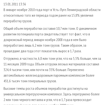
СУШКА ДРЕВЕСИНЫ
ПЕРСОНЫ
КОНТАКТЫ
РЕКЛАМА
13.01.2011 13:56
В январе-ноябре 2010 года порт в Усть-Луге Ленинградской области
ПРОИЗВОДСТВО ДРЕВЕСНЫХ ПЛИТ
МОБИЛЬНЫЕ ВЫСТАВКИ
РЕКЛАМА НА САЙТЕ
относительно того же периода годом ранее на 15,8% увеличил
ДЕРЕВЯННОЕ ДОМОСТРОЕНИЕ
ОФИЦИАЛЬНЫЕ ДЕЛЕГАЦИИ
переработку грузов.
ПРОИЗВОДСТВО МЕБЕЛИ
ПРИОРИТЕТНЫЕ ИНВЕСТПРОЕКТЫ
Общий объем переработки составил 10,7 млн тонн. О динамичном
БИОЭНЕРГЕТИКА
развитии потенциала порта свидетельствует тот факт, что в
RUSSIAN FORESTRY REVIEW
докризисный период января-ноября 2008 года в нем было
ЦБП
ГАЗЕТА ЛЕСПРОМФОРУМ
переработано лишь 6,2 млн тонн грузов. Таким образом, за
ИНСТРУМЕНТ И МАТЕРИАЛЫ
БИБЛИОТЕКА СПЕЦИАЛИСТА
прошедшие два года этот показатель вырос в 1,7 раза.
Отгружено, в частности, 6,8 млн тонн угля, что на 5,5% больше, чем за
11 месяцев 2009 года. Объем отгрузки лесных материалов составил
324,4 тысячи тонн, или почти на 35% больше. Перевезено
автомобильно-железнодорожным паромным комплексом более
451,6 тысяч тонн генеральных грузов.
Высокие темпы роста объемов переработки достигнуты на
универсальном перегрузочном комплексе. Здесь перегружено более
2 млн тонн черного металла и угля, что в 1,7 раза превосходит