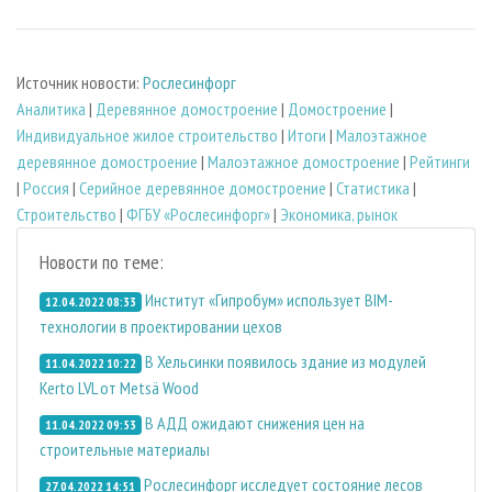
Источник новости:
Рослесинфорг
Аналитика
|
Деревянное домостроение
|
Домостроение
|
Индивидуальное жилое строительство
|
Итоги
|
Малоэтажное
деревянное домостроение
|
Малоэтажное домостроение
|
Рейтинги
|
Россия
|
Серийное деревянное домостроение
|
Статистика
|
Строительство
|
ФГБУ «Рослесинфорг»
|
Экономика, рынок
Новости по теме:
Институт «Гипробум» использует BIM-
12.04.2022 08:33
технологии в проектировании цехов
В Хельсинки появилось здание из модулей
11.04.2022 10:22
Kerto LVL от Metsä Wood
В АДД ожидают снижения цен на
11.04.2022 09:53
строительные материалы
Рослесинфорг исследует состояние лесов
27.04.2022 14:51