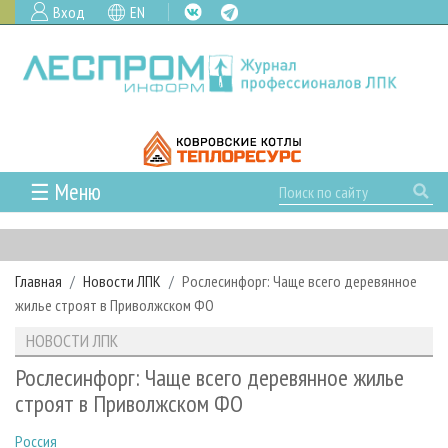
Вход
EN
☰ Меню
ГЛАВНАЯ
РУБРИКИ И ТЕМЫ
Главная
Новости ЛПК
Рослесинфорг: Чаще всего деревянное
РУБРИКИ ЖУРНАЛА
НОВОСТИ
жилье строят в Приволжском ФО
ЛЕСНОЕ ХОЗЯЙСТВО
КАЛЕНДАРЬ СОБЫТИЙ
ПРОЕКТЫ ЛПИ
НОВОСТИ ЛПК
ЛЕСОЗАГОТОВКА
НОВОСТИ ЛПК
АНАЛИТИКА
АРХИВ
Рослесинфорг: Чаще всего деревянное жилье
ЛЕСОПИЛЕНИЕ
НОВОСТИ ЖУРНАЛА
ПРЕДПРИЯТИЯ ЛПК
АРХИВ ЖУРНАЛОВ
строят в Приволжском ФО
О ЖУРНАЛЕ
ДЕРЕВООБРАБОТКА
НОВОСТИ КОМПАНИЙ
ЛЕСНЫЕ РЕГИОНЫ РОССИИ
СТАТЬИ
ПОДПИСКА
РЕКЛАМОДАТЕЛЯМ
Россия