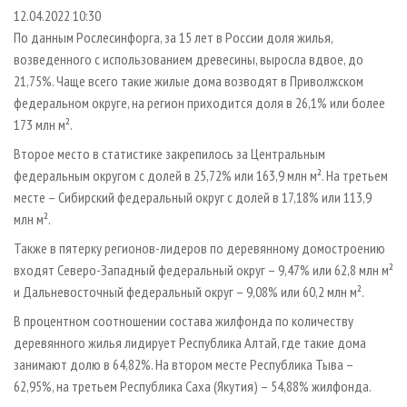
СУШКА ДРЕВЕСИНЫ
ПЕРСОНЫ
КОНТАКТЫ
РЕКЛАМА
12.04.2022 10:30
По данным Рослесинфорга, за 15 лет в России доля жилья,
ПРОИЗВОДСТВО ДРЕВЕСНЫХ ПЛИТ
МОБИЛЬНЫЕ ВЫСТАВКИ
РЕКЛАМА НА САЙТЕ
возведенного с использованием древесины, выросла вдвое, до
ДЕРЕВЯННОЕ ДОМОСТРОЕНИЕ
ОФИЦИАЛЬНЫЕ ДЕЛЕГАЦИИ
21,75%. Чаще всего такие жилые дома возводят в Приволжском
ПРОИЗВОДСТВО МЕБЕЛИ
федеральном округе, на регион приходится доля в 26,1% или более
ПРИОРИТЕТНЫЕ ИНВЕСТПРОЕКТЫ
173 млн м².
БИОЭНЕРГЕТИКА
RUSSIAN FORESTRY REVIEW
Второе место в статистике закрепилось за Центральным
ЦБП
ГАЗЕТА ЛЕСПРОМФОРУМ
федеральным округом с долей в 25,72% или 163,9 млн м². На третьем
ИНСТРУМЕНТ И МАТЕРИАЛЫ
БИБЛИОТЕКА СПЕЦИАЛИСТА
месте – Сибирский федеральный округ с долей в 17,18% или 113,9
млн м².
Также в пятерку регионов-лидеров по деревянному домостроению
входят Северо-Западный федеральный округ – 9,47% или 62,8 млн м²
и Дальневосточный федеральный округ – 9,08% или 60,2 млн м².
В процентном соотношении состава жилфонда по количеству
деревянного жилья лидирует Республика Алтай, где такие дома
занимают долю в 64,82%. На втором месте Республика Тыва –
62,95%, на третьем Республика Саха (Якутия) – 54,88% жилфонда.