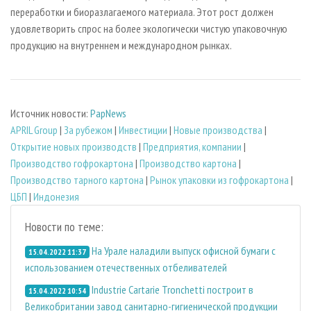
переработки и биоразлагаемого материала. Этот рост должен
удовлетворить спрос на более экологически чистую упаковочную
продукцию на внутреннем и международном рынках.
Источник новости:
PapNews
APRIL Group
|
За рубежом
|
Инвестиции
|
Новые производства
|
Открытие новых производств
|
Предприятия, компании
|
Производство гофрокартона
|
Производство картона
|
Производство тарного картона
|
Рынок упаковки из гофрокартона
|
ЦБП
|
Индонезия
Новости по теме:
На Урале наладили выпуск офисной бумаги с
15.04.2022 11:37
использованием отечественных отбеливателей
Industrie Cartarie Tronchetti построит в
15.04.2022 10:54
Великобритании завод санитарно-гигиенической продукции