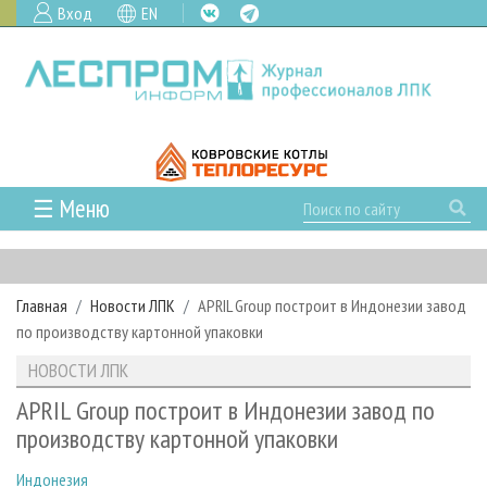
Вход
EN
☰ Меню
ГЛАВНАЯ
РУБРИКИ И ТЕМЫ
Главная
Новости ЛПК
APRIL Group построит в Индонезии завод
РУБРИКИ ЖУРНАЛА
НОВОСТИ
по производству картонной упаковки
ЛЕСНОЕ ХОЗЯЙСТВО
КАЛЕНДАРЬ СОБЫТИЙ
ПРОЕКТЫ ЛПИ
НОВОСТИ ЛПК
ЛЕСОЗАГОТОВКА
НОВОСТИ ЛПК
АНАЛИТИКА
АРХИВ
APRIL Group построит в Индонезии завод по
ЛЕСОПИЛЕНИЕ
НОВОСТИ ЖУРНАЛА
ПРЕДПРИЯТИЯ ЛПК
АРХИВ ЖУРНАЛОВ
производству картонной упаковки
О ЖУРНАЛЕ
ДЕРЕВООБРАБОТКА
НОВОСТИ КОМПАНИЙ
ЛЕСНЫЕ РЕГИОНЫ РОССИИ
СТАТЬИ
ПОДПИСКА
РЕКЛАМОДАТЕЛЯМ
Индонезия