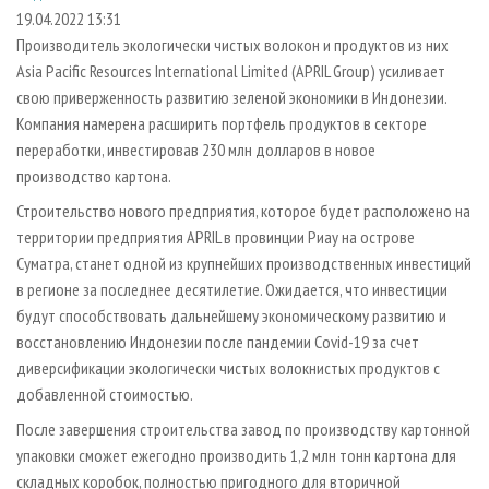
СУШКА ДРЕВЕСИНЫ
ПЕРСОНЫ
КОНТАКТЫ
РЕКЛАМА
19.04.2022 13:31
Производитель экологически чистых волокон и продуктов из них
ПРОИЗВОДСТВО ДРЕВЕСНЫХ ПЛИТ
МОБИЛЬНЫЕ ВЫСТАВКИ
РЕКЛАМА НА САЙТЕ
Asia Pacific Resources International Limited (APRIL Group) усиливает
ДЕРЕВЯННОЕ ДОМОСТРОЕНИЕ
ОФИЦИАЛЬНЫЕ ДЕЛЕГАЦИИ
свою приверженность развитию зеленой экономики в Индонезии.
ПРОИЗВОДСТВО МЕБЕЛИ
Компания намерена расширить портфель продуктов в секторе
ПРИОРИТЕТНЫЕ ИНВЕСТПРОЕКТЫ
переработки, инвестировав 230 млн долларов в новое
БИОЭНЕРГЕТИКА
RUSSIAN FORESTRY REVIEW
производство картона.
ЦБП
ГАЗЕТА ЛЕСПРОМФОРУМ
Строительство нового предприятия, которое будет расположено на
ИНСТРУМЕНТ И МАТЕРИАЛЫ
БИБЛИОТЕКА СПЕЦИАЛИСТА
территории предприятия APRIL в провинции Риау на острове
Суматра, станет одной из крупнейших производственных инвестиций
в регионе за последнее десятилетие. Ожидается, что инвестиции
будут способствовать дальнейшему экономическому развитию и
восстановлению Индонезии после пандемии Covid-19 за счет
диверсификации экологически чистых волокнистых продуктов с
добавленной стоимостью.
После завершения строительства завод по производству картонной
упаковки сможет ежегодно производить 1,2 млн тонн картона для
складных коробок, полностью пригодного для вторичной