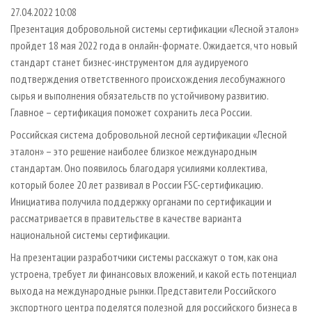
СУШКА ДРЕВЕСИНЫ
ПЕРСОНЫ
КОНТАКТЫ
РЕКЛАМА
27.04.2022 10:08
Презентация добровольной системы сертификации «Лесной эталон»
ПРОИЗВОДСТВО ДРЕВЕСНЫХ ПЛИТ
МОБИЛЬНЫЕ ВЫСТАВКИ
РЕКЛАМА НА САЙТЕ
пройдет 18 мая 2022 года в онлайн-формате. Ожидается, что новый
ДЕРЕВЯННОЕ ДОМОСТРОЕНИЕ
ОФИЦИАЛЬНЫЕ ДЕЛЕГАЦИИ
стандарт станет бизнес-инструментом для аудируемого
ПРОИЗВОДСТВО МЕБЕЛИ
подтверждения ответственного происхождения лесобумажного
ПРИОРИТЕТНЫЕ ИНВЕСТПРОЕКТЫ
сырья и выполнения обязательств по устойчивому развитию.
БИОЭНЕРГЕТИКА
RUSSIAN FORESTRY REVIEW
Главное – сертификация поможет сохранить леса России.
ЦБП
ГАЗЕТА ЛЕСПРОМФОРУМ
Российская система добровольной лесной сертификации «Лесной
ИНСТРУМЕНТ И МАТЕРИАЛЫ
БИБЛИОТЕКА СПЕЦИАЛИСТА
эталон» – это решение наиболее близкое международным
стандартам. Оно появилось благодаря усилиями коллектива,
который более 20 лет развивал в России FSC-сертификацию.
Инициатива получила поддержку органами по сертификации и
рассматривается в правительстве в качестве варианта
национальной системы сертификации.
На презентации разработчики системы расскажут о том, как она
устроена, требует ли финансовых вложений, и какой есть потенциал
выхода на международные рынки. Представители Российского
экспортного центра поделятся полезной для российского бизнеса в