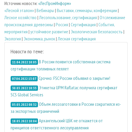
Источник новости:
«ЛесПромИнформ»
«Лесной эталон»
|
Вебинары
|
Выставки, семинары, конференции
|
Лесное хозяйство
|
Лесопользование, сертификация
|
Отслеживание
происхождения древесины
|
Россия
|
Сертификация
|
События,
мероприятия
|
устойчивое развитие
|
Экологическая безопасность
|
Экология
|
Экономика, рынок
|
Лесная сертификация
Новости по теме:
В России появится собственная система
11.04.2022 10:05
сертификации топливных пеллет
Срочно: FSC России объявил о закрытии!
07.04.2022 13:07
Этикетка UPM Raflatac получила сертификат
30.03.2022 10:33
SCS Global Services
Объем лесозаготовки в России сократился из-
05.05.2022 08:32
за экспортных ограничений
Архангельский ЦБК не откажется от
18.05.2022 10:04
принципов ответственного лесоуправления