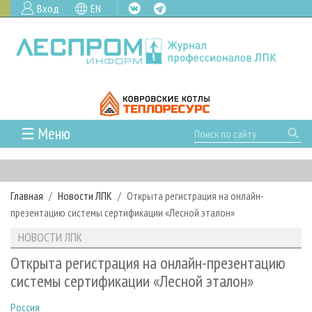
Вход
EN
☰ Меню
ГЛАВНАЯ
РУБРИКИ И ТЕМЫ
Главная
Новости ЛПК
Открыта регистрация на онлайн-
РУБРИКИ ЖУРНАЛА
НОВОСТИ
презентацию системы сертификации «Лесной эталон»
ЛЕСНОЕ ХОЗЯЙСТВО
КАЛЕНДАРЬ СОБЫТИЙ
ПРОЕКТЫ ЛПИ
НОВОСТИ ЛПК
ЛЕСОЗАГОТОВКА
НОВОСТИ ЛПК
АНАЛИТИКА
АРХИВ
Открыта регистрация на онлайн-презентацию
ЛЕСОПИЛЕНИЕ
НОВОСТИ ЖУРНАЛА
ПРЕДПРИЯТИЯ ЛПК
АРХИВ ЖУРНАЛОВ
системы сертификации «Лесной эталон»
О ЖУРНАЛЕ
ДЕРЕВООБРАБОТКА
НОВОСТИ КОМПАНИЙ
ЛЕСНЫЕ РЕГИОНЫ РОССИИ
СТАТЬИ
ПОДПИСКА
РЕКЛАМОДАТЕЛЯМ
Россия