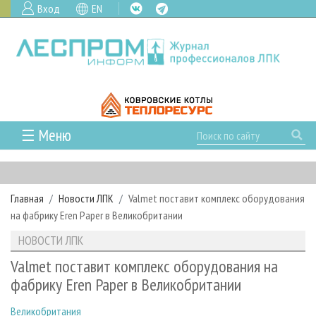
Вход
EN
☰ Меню
ГЛАВНАЯ
РУБРИКИ И ТЕМЫ
Главная
Новости ЛПК
Valmet поставит комплекс оборудования
РУБРИКИ ЖУРНАЛА
НОВОСТИ
на фабрику Eren Paper в Великобритании
ЛЕСНОЕ ХОЗЯЙСТВО
КАЛЕНДАРЬ СОБЫТИЙ
ПРОЕКТЫ ЛПИ
НОВОСТИ ЛПК
ЛЕСОЗАГОТОВКА
НОВОСТИ ЛПК
АНАЛИТИКА
АРХИВ
Valmet поставит комплекс оборудования на
ЛЕСОПИЛЕНИЕ
НОВОСТИ ЖУРНАЛА
ПРЕДПРИЯТИЯ ЛПК
АРХИВ ЖУРНАЛОВ
фабрику Eren Paper в Великобритании
О ЖУРНАЛЕ
ДЕРЕВООБРАБОТКА
НОВОСТИ КОМПАНИЙ
ЛЕСНЫЕ РЕГИОНЫ РОССИИ
СТАТЬИ
ПОДПИСКА
РЕКЛАМОДАТЕЛЯМ
Великобритания