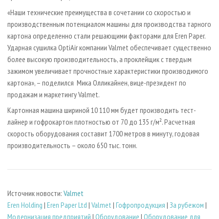
«Наши технические преимущества в сочетании со скоростью и
производственным потенциалом машины для производства тарного
картона определенно стали решающими факторами для Eren Paper.
Ударная сушилка OptiAir компании Valmet обеспечивает существенно
более высокую производительность, а проклейщик с твердым
зажимом увеличивает прочностные характеристики производимого
картона», – поделился Мика Олликайнен, вице-президент по
продажам и маркетингу Valmet.
Картонная машина шириной 10 110 мм будет производить тест-
лайнер и гофрокартон плотностью от 70 до 135 г/м². Расчетная
скорость оборудования составит 1700 метров в минуту, годовая
производительность – около 650 тыс. тонн.
Источник новости:
Valmet
Eren Holding
|
Eren Paper Ltd
|
Valmet
|
Гофропродукция
|
За рубежом
|
Модернизация предприятий
|
Оборудование
|
Оборудование для