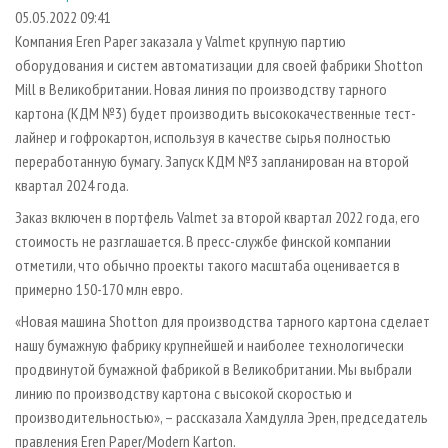
СУШКА ДРЕВЕСИНЫ
ПЕРСОНЫ
КОНТАКТЫ
РЕКЛАМА
05.05.2022 09:41
Компания Eren Paper заказала у Valmet крупную партию
ПРОИЗВОДСТВО ДРЕВЕСНЫХ ПЛИТ
МОБИЛЬНЫЕ ВЫСТАВКИ
РЕКЛАМА НА САЙТЕ
оборудования и систем автоматизации для своей фабрики Shotton
ДЕРЕВЯННОЕ ДОМОСТРОЕНИЕ
ОФИЦИАЛЬНЫЕ ДЕЛЕГАЦИИ
Mill в Великобритании. Новая линия по производству тарного
ПРОИЗВОДСТВО МЕБЕЛИ
картона (КДМ №3) будет производить высококачественные тест-
ПРИОРИТЕТНЫЕ ИНВЕСТПРОЕКТЫ
лайнер и гофрокартон, используя в качестве сырья полностью
БИОЭНЕРГЕТИКА
RUSSIAN FORESTRY REVIEW
переработанную бумагу. Запуск КДМ №3 запланирован на второй
ЦБП
ГАЗЕТА ЛЕСПРОМФОРУМ
квартал 2024 года.
ИНСТРУМЕНТ И МАТЕРИАЛЫ
БИБЛИОТЕКА СПЕЦИАЛИСТА
Заказ включен в портфель Valmet за второй квартал 2022 года, его
стоимость не разглашается. В пресс-службе финской компании
отметили, что обычно проекты такого масштаба оценивается в
примерно 150-170 млн евро.
«Новая машина Shotton для производства тарного картона сделает
нашу бумажную фабрику крупнейшей и наиболее технологически
продвинутой бумажной фабрикой в Великобритании. Мы выбрали
линию по производству картона с высокой скоростью и
производительностью», – рассказала Хамдулла Эрен, председатель
правления Eren Paper/Modern Karton.