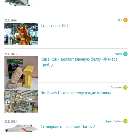
23.03.2026
ЦБП
Страсти по ЦБП
28.11.2025
Развитие
Как в Коми делают клееную балку. «Фанера
Трейд»
28.11.2025
Лесопиление
Northsaw. Пакетоформирующие машины
28.11.2025
Деревообработка
Столярная мастерская. Часть 2