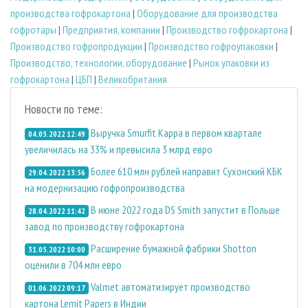
производства гофрокартона
|
Оборудование для производства
гофротары
|
Предприятия, компании
|
Производство гофрокартона
|
Производство гофропродукции
|
Производство гофроупаковки
|
Производство, технологии, оборудование
|
Рынок упаковки из
гофрокартона
|
ЦБП
|
Великобритания
Новости по теме:
Выручка Smurfit Kappa в первом квартале
04.05.2022 12:49
увеличилась на 33% и превысила 3 млрд евро
Более 610 млн рублей направит Сухонский КБК
29.04.2022 13:56
на модернизацию гофропроизводства
В июне 2022 года DS Smith запустит в Польше
28.04.2022 11:42
завод по производству гофрокартона
Расширение бумажной фабрики Shotton
31.05.2022 10:00
оценили в 704 млн евро
Valmet автоматизирует производство
01.06.2022 09:17
картона Lemit Papers в Индии