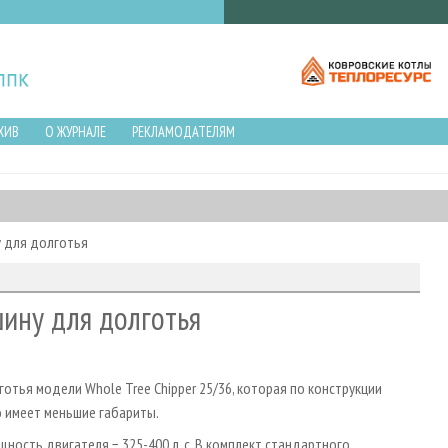
ХИВ
О ЖУРНАЛЕ
РЕКЛАМОДАТЕЛЯМ
у для долготья
ину для долготья
готья модели Whole Tree Chipper 25/36, которая по конструкции
о имеет меньшие габариты.
ность двигателя − 325-400 л. с. В комплект стандартного