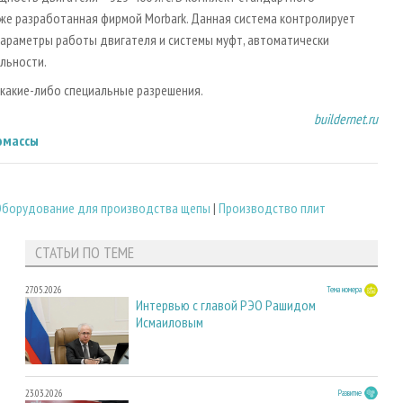
же разработанная фирмой Morbark. Данная система контролирует
параметры работы двигателя и системы муфт, автоматически
льности.
 какие-либо специальные разрешения.
buildernet.ru
омассы
Оборудование для производства щепы
|
Производство плит
СТАТЬИ ПО ТЕМЕ
27.05.2026
Тема номера
Интервью с главой РЭО Рашидом
Исмаиловым
23.03.2026
Развитие