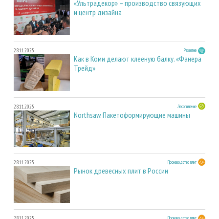
«Ультрадекор» – производство связующих
и центр дизайна
28.11.2025
Развитие
Как в Коми делают клееную балку. «Фанера
Трейд»
28.11.2025
Лесопиление
Northsaw. Пакетоформирующие машины
28.11.2025
Производство плит
Рынок древесных плит в России
28.11.2025
Производство плит