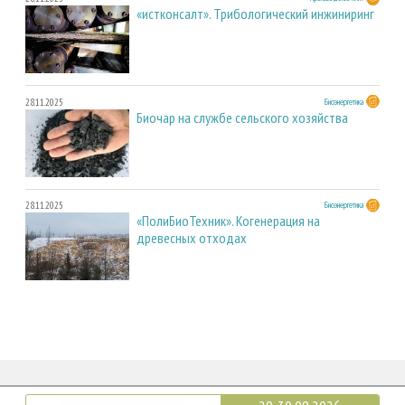
«истконсалт». Трибологический инжиниринг
28.11.2025
Биоэнергетика
Биочар на службе сельского хозяйства
28.11.2025
Биоэнергетика
«ПолиБиоТехник». Когенерация на
древесных отходах