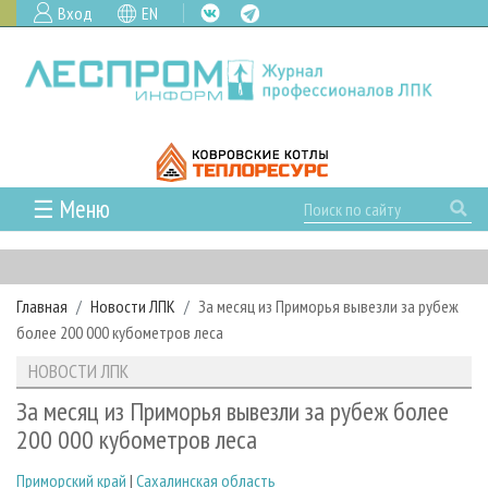
Вход
EN
☰ Меню
ГЛАВНАЯ
РУБРИКИ И ТЕМЫ
Главная
Новости ЛПК
За месяц из Приморья вывезли за рубеж
РУБРИКИ ЖУРНАЛА
НОВОСТИ
более 200 000 кубометров леса
ЛЕСНОЕ ХОЗЯЙСТВО
КАЛЕНДАРЬ СОБЫТИЙ
ПРОЕКТЫ ЛПИ
НОВОСТИ ЛПК
ЛЕСОЗАГОТОВКА
НОВОСТИ ЛПК
АНАЛИТИКА
АРХИВ
За месяц из Приморья вывезли за рубеж более
ЛЕСОПИЛЕНИЕ
НОВОСТИ ЖУРНАЛА
ПРЕДПРИЯТИЯ ЛПК
АРХИВ ЖУРНАЛОВ
200 000 кубометров леса
О ЖУРНАЛЕ
ДЕРЕВООБРАБОТКА
НОВОСТИ КОМПАНИЙ
ЛЕСНЫЕ РЕГИОНЫ РОССИИ
СТАТЬИ
ПОДПИСКА
РЕКЛАМОДАТЕЛЯМ
Приморский край
|
Сахалинская область