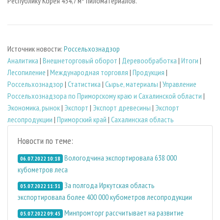
Республику Корея 454,7 м³ пиломатериалов.
Источник новости:
Россельхознадзор
Аналитика
|
Внешнеторговый оборот
|
Деревообработка
|
Итоги
|
Лесопиление
|
Международная торговля
|
Продукция
|
Россельхознадзор
|
Статистика
|
Сырье, материалы
|
Управление
Россельхознадзора по Приморскому краю и Сахалинской области
|
Экономика, рынок
|
Экспорт
|
Экспорт древесины
|
Экспорт
лесопродукции
|
Приморский край
|
Сахалинская область
Новости по теме:
Вологодчина экспортировала 638 000
06.07.2022 10:18
кубометров леса
За полгода Иркутская область
05.07.2022 11:31
экспортировала более 400 000 кубометров лесопродукции
Минпромторг рассчитывает на развитие
05.07.2022 09:45