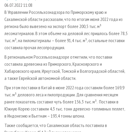
СУШКА ДРЕВЕСИНЫ
ПЕРСОНЫ
КОНТАКТЫ
РЕКЛАМА
06.07.2022 11:08
В Управлении Россельхознадзора по Приморскому краю и
ПРОИЗВОДСТВО ДРЕВЕСНЫХ ПЛИТ
МОБИЛЬНЫЕ ВЫСТАВКИ
РЕКЛАМА НА САЙТЕ
Сахалинской области рассказали, что по итогам июня 2022 года из
ДЕРЕВЯННОЕ ДОМОСТРОЕНИЕ
ОФИЦИАЛЬНЫЕ ДЕЛЕГАЦИИ
региона было вывезено на экспорт более 200,5 тыс. м³
ПРОИЗВОДСТВО МЕБЕЛИ
лесоматериалов. В этом объеме на деловой лес пришлось более 78,5
ПРИОРИТЕТНЫЕ ИНВЕСТПРОЕКТЫ
тыс. м³, на пиломатериалы – более 91,4 тыс. м³, остальные поставки
БИОЭНЕРГЕТИКА
RUSSIAN FORESTRY REVIEW
составила прочая лесопродукция.
ЦБП
ГАЗЕТА ЛЕСПРОМФОРУМ
В региональном Россельхознадзоре отметили, что поставки
ИНСТРУМЕНТ И МАТЕРИАЛЫ
БИБЛИОТЕКА СПЕЦИАЛИСТА
составила древесина из Приморского, Красноярского и
Хабаровского краев, Иркутской, Томской и Волгоградской областей,
а также Еврейской автономной области.
При этом поставки в Китай в июне 2022 года составили более 169,9
тыс. м³ делового леса и пилопродукции. Для сравнения месяцем
ранее показатель составил чуть более 156,3 тыс. м³. Поставки в
Южную Корею составили 4,3 тыс. тонн древесно-топливных пеллет,
в Индонезию и Вьетнам – 193,4 тонны шпона.
Также сообщается, что Сахалинская область поставила в