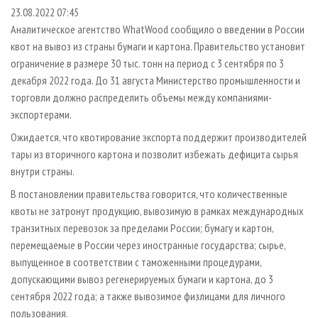
СУШКА ДРЕВЕСИНЫ
ПЕРСОНЫ
КОНТАКТЫ
РЕКЛАМА
23.08.2022 07:45
Аналитическое агентство WhatWood сообщило о введении в России
ПРОИЗВОДСТВО ДРЕВЕСНЫХ ПЛИТ
МОБИЛЬНЫЕ ВЫСТАВКИ
РЕКЛАМА НА САЙТЕ
квот на вывоз из страны бумаги и картона. Правительство установит
ДЕРЕВЯННОЕ ДОМОСТРОЕНИЕ
ОФИЦИАЛЬНЫЕ ДЕЛЕГАЦИИ
ограничение в размере 30 тыс. тонн на период с 3 сентября по 3
ПРОИЗВОДСТВО МЕБЕЛИ
декабря 2022 года. До 31 августа Министерство промышленности и
ПРИОРИТЕТНЫЕ ИНВЕСТПРОЕКТЫ
торговли должно распределить объемы между компаниями-
БИОЭНЕРГЕТИКА
RUSSIAN FORESTRY REVIEW
экспортерами.
ЦБП
ГАЗЕТА ЛЕСПРОМФОРУМ
Ожидается, что квотирование экспорта поддержит производителей
ИНСТРУМЕНТ И МАТЕРИАЛЫ
БИБЛИОТЕКА СПЕЦИАЛИСТА
тары из вторичного картона и позволит избежать дефицита сырья
внутри страны.
В постановлении правительства говорится, что количественные
квоты не затронут продукцию, вывозимую в рамках международных
транзитных перевозок за пределами России; бумагу и картон,
перемещаемые в России через иностранные государства; сырье,
выпущенное в соответствии с таможенными процедурами,
допускающими вывоз регенерируемых бумаги и картона, до 3
сентября 2022 года; а также вывозимое физлицами для личного
пользования.