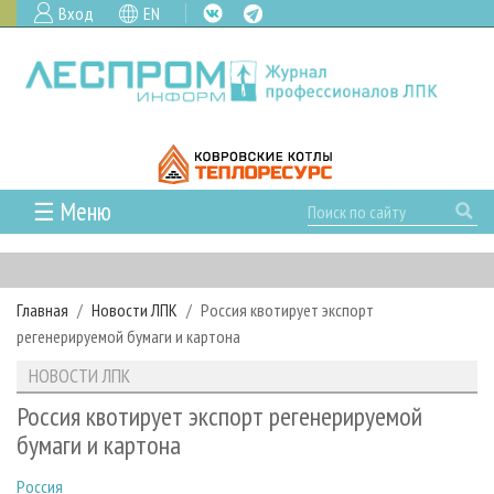
Вход
EN
☰ Меню
ГЛАВНАЯ
РУБРИКИ И ТЕМЫ
Главная
Новости ЛПК
Россия квотирует экспорт
РУБРИКИ ЖУРНАЛА
НОВОСТИ
регенерируемой бумаги и картона
ЛЕСНОЕ ХОЗЯЙСТВО
КАЛЕНДАРЬ СОБЫТИЙ
ПРОЕКТЫ ЛПИ
НОВОСТИ ЛПК
ЛЕСОЗАГОТОВКА
НОВОСТИ ЛПК
АНАЛИТИКА
АРХИВ
Россия квотирует экспорт регенерируемой
ЛЕСОПИЛЕНИЕ
НОВОСТИ ЖУРНАЛА
ПРЕДПРИЯТИЯ ЛПК
АРХИВ ЖУРНАЛОВ
бумаги и картона
О ЖУРНАЛЕ
ДЕРЕВООБРАБОТКА
НОВОСТИ КОМПАНИЙ
ЛЕСНЫЕ РЕГИОНЫ РОССИИ
СТАТЬИ
ПОДПИСКА
РЕКЛАМОДАТЕЛЯМ
Россия