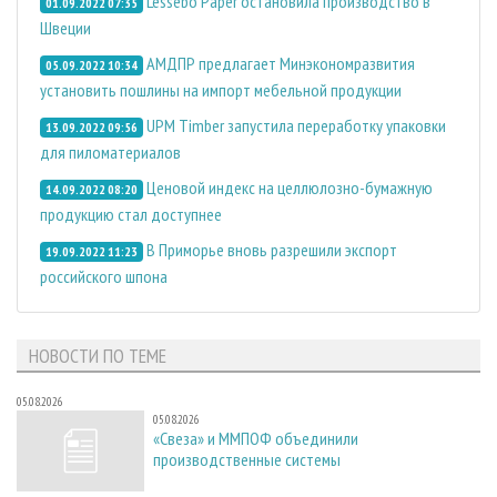
Lessebo Paper остановила производство в
01.09.2022 07:35
Швеции
АМДПР предлагает Минэкономразвития
05.09.2022 10:34
установить пошлины на импорт мебельной продукции
UPM Timber запустила переработку упаковки
13.09.2022 09:56
для пиломатериалов
Ценовой индекс на целлюлозно-бумажную
14.09.2022 08:20
продукцию стал доступнее
В Приморье вновь разрешили экспорт
19.09.2022 11:23
российского шпона
НОВОСТИ ПО ТЕМЕ
05.08.2026
05.08.2026
«Свеза» и ММПОФ объединили
производственные системы