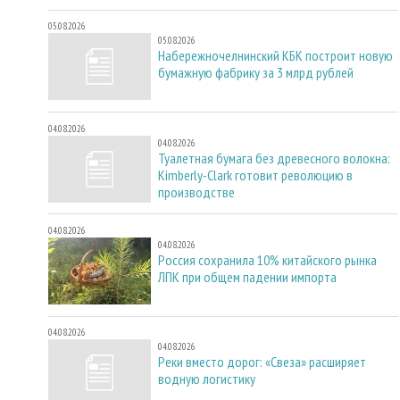
05.08.2026
05.08.2026
Набережночелнинский КБК построит новую
бумажную фабрику за 3 млрд рублей
04.08.2026
04.08.2026
Туалетная бумага без древесного волокна:
Kimberly-Clark готовит революцию в
производстве
04.08.2026
04.08.2026
Россия сохранила 10% китайского рынка
ЛПК при общем падении импорта
04.08.2026
04.08.2026
Реки вместо дорог: «Свеза» расширяет
водную логистику