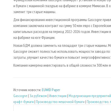
и бумаги с машинной глазурью на фабрике в коммуне Мимизан. 
заменит три старые машины.
Для финансирования инвестиционной программы Gascogne привлек
компания заключила контракт на сумму 50 млн евро с Европейс
капитальных расходов на период 2022-2026 годов. Инвестиции
на фабрике на юге Франции.
Новая БДМ должна заменить на площадке три старые машины. М
Gascogne сможет полностью использовать мощности завода по 
затраты, улучшит качество бумаги и повысит энергоэффективнос
Компания намерена инвестировать в общей сложности 300 млн ев
Источник новости:
EUWID Paper
Gascogne
|
За рубежом
|
Инвестиции
|
Модернизация предприятий
крафт-бумаги
|
Производство мешочной бумаги
|
Производство, 