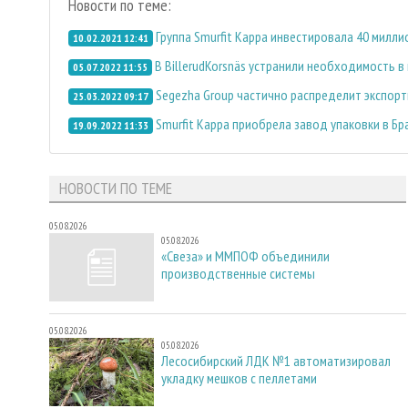
Новости по теме:
Группа Smurfit Kappa инвестировала 40 милл
10.02.2021 12:41
В BillerudKorsnäs устранили необходимость 
05.07.2022 11:55
Segezha Group частично распределит экспорт
25.03.2022 09:17
Smurfit Kappa приобрела завод упаковки в Бр
19.09.2022 11:33
НОВОСТИ ПО ТЕМЕ
05.08.2026
05.08.2026
«Свеза» и ММПОФ объединили
производственные системы
05.08.2026
05.08.2026
Лесосибирский ЛДК №1 автоматизировал
укладку мешков с пеллетами