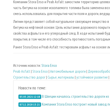
Компании Stora Enso и Peab Asfalt замостили территорию целлюл
часть битума на основе ископаемого топлива была заменена в
смесь использовалась для покрытия части поля и дороги, ведуще
Лигнин представляет собой натуральное связующее вещество в 
битума на нефтяной основе. Цель испытания дорожного покрыти
свойства асфальта и его углеродный след. В ходе испытаний бу
покрытия, в том числе его способность противостоять погодным
Ранее Stora Enso и Peab Asfalt тестировали асфальт на основе л
Источник новости:
Stora Enso
Peab Asfalt
|
Stora Enso
|
Автомобильные дороги
|
Деревообрабо
Строительство дорог
|
Сырье, материалы
|
устойчивое развитие
|
Новости по теме:
В Швеции началось строительство дороги из 
05.05.2021 12:18
Компания Stora Enso построит новый завод п
07.12.2020 13:21