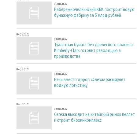
05.08.2026
Набережночелнинский КБК построит новую
бумажную фабрику за 3 млрд рублей
04.08.2026
04.08.2026
Туалетная бумага без древесного волокна:
Kimberly-Clark готовит революцию в
производстве
04.08.2026
04.08.2026
Реки вместо дорог: «Свеза» расширяет
водную логистику
04.08.2026
04.08.2026
Сегежа выходит на китайский рынок пеллет
и строит биохимкомплекс