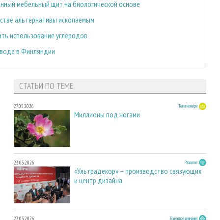
ионный мебельный щит на биологической основе
честве альтернативы ископаемым
тить использование углеродов
заводе в Финляндии
СТАТЬИ ПО ТЕМЕ
27.05.2026
Тема номера
Миллионы под ногами
23.03.2026
Развитие
«Ультрадекор» – производство связующих
и центр дизайна
23.03.2026
В центре внимания