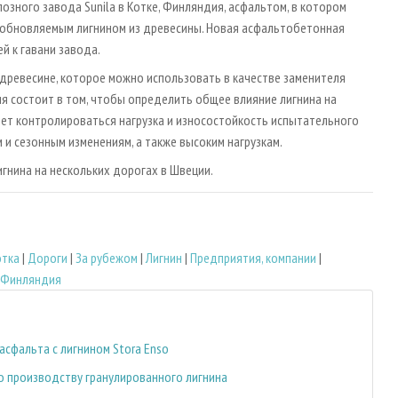
озного завода Sunila в Котке, Финляндия, асфальтом, в котором
озобновляемым лигнином из древесины. Новая асфальтобетонная
й к гавани завода.
древесине, которое можно использовать в качестве заменителя
я состоит в том, чтобы определить общее влияние лигнина на
дет контролироваться нагрузка и износостойкость испытательного
 и сезонным изменениям, а также высоким нагрузкам.
игнина на нескольких дорогах в Швеции.
тка
|
Дороги
|
За рубежом
|
Лигнин
|
Предприятия, компании
|
Финляндия
асфальта с лигнином Stora Enso
о производству гранулированного лигнина