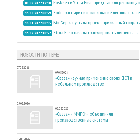
Koskisen и Stora Enso представили революц
01.09.2022 12:18
Södra расширит использование лигнина в ка
13.10.2022 08:59
Bio-Sep запустила проект, призванный сокра
16.11.2022 08:15
Stora Enso начала гранулировать лигнин на 
15.12.2022 10:57
НОВОСТИ ПО ТЕМЕ
07.08.2026
07.08.2026
«Свеза» изучила применение своих ДСП в
мебельном производстве
05.08.2026
05.08.2026
«Свеза» и ММПОФ объединили
производственные системы
05.08.2026