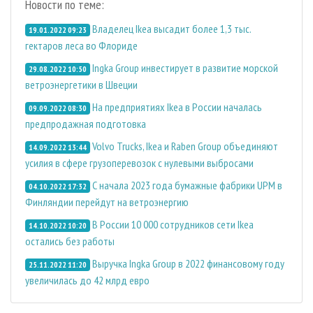
Новости по теме:
Владелец Ikea высадит более 1,3 тыс.
19.01.2022 09:23
гектаров леса во Флориде
Ingka Group инвестирует в развитие морской
29.08.2022 10:50
ветроэнергетики в Швеции
На предприятиях Ikea в России началась
09.09.2022 08:30
предпродажная подготовка
Volvo Trucks, Ikea и Raben Group объединяют
14.09.2022 13:44
усилия в сфере грузоперевозок с нулевыми выбросами
С начала 2023 года бумажные фабрики UPM в
04.10.2022 17:32
Финляндии перейдут на ветроэнергию
В России 10 000 сотрудников сети Ikea
14.10.2022 10:20
остались без работы
Выручка Ingka Group в 2022 финансовому году
25.11.2022 11:20
увеличилась до 42 млрд евро