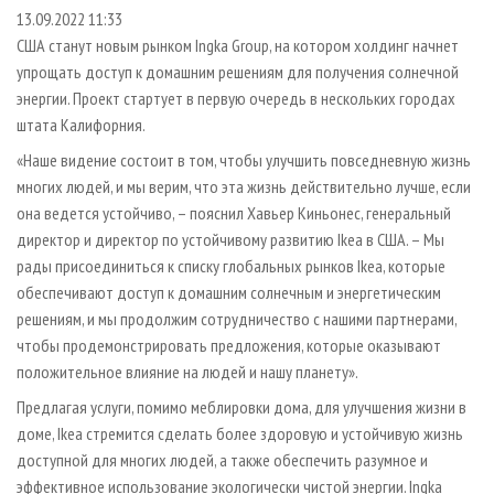
СУШКА ДРЕВЕСИНЫ
ПЕРСОНЫ
КОНТАКТЫ
РЕКЛАМА
13.09.2022 11:33
США станут новым рынком Ingka Group, на котором холдинг начнет
ПРОИЗВОДСТВО ДРЕВЕСНЫХ ПЛИТ
МОБИЛЬНЫЕ ВЫСТАВКИ
РЕКЛАМА НА САЙТЕ
упрощать доступ к домашним решениям для получения солнечной
ДЕРЕВЯННОЕ ДОМОСТРОЕНИЕ
ОФИЦИАЛЬНЫЕ ДЕЛЕГАЦИИ
энергии. Проект стартует в первую очередь в нескольких городах
ПРОИЗВОДСТВО МЕБЕЛИ
штата Калифорния.
ПРИОРИТЕТНЫЕ ИНВЕСТПРОЕКТЫ
БИОЭНЕРГЕТИКА
«Наше видение состоит в том, чтобы улучшить повседневную жизнь
RUSSIAN FORESTRY REVIEW
многих людей, и мы верим, что эта жизнь действительно лучше, если
ЦБП
ГАЗЕТА ЛЕСПРОМФОРУМ
она ведется устойчиво, – пояснил Хавьер Киньонес, генеральный
ИНСТРУМЕНТ И МАТЕРИАЛЫ
БИБЛИОТЕКА СПЕЦИАЛИСТА
директор и директор по устойчивому развитию Ikea в США. – Мы
рады присоединиться к списку глобальных рынков Ikea, которые
обеспечивают доступ к домашним солнечным и энергетическим
решениям, и мы продолжим сотрудничество с нашими партнерами,
чтобы продемонстрировать предложения, которые оказывают
положительное влияние на людей и нашу планету».
Предлагая услуги, помимо меблировки дома, для улучшения жизни в
доме, Ikea стремится сделать более здоровую и устойчивую жизнь
доступной для многих людей, а также обеспечить разумное и
эффективное использование экологически чистой энергии. Ingka