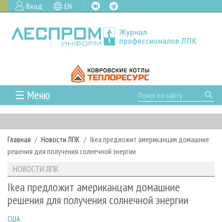
Вход
EN
☰ Меню
ГЛАВНАЯ
РУБРИКИ И ТЕМЫ
Главная
Новости ЛПК
Ikea предложит американцам домашние
РУБРИКИ ЖУРНАЛА
НОВОСТИ
решения для получения солнечной энергии
ЛЕСНОЕ ХОЗЯЙСТВО
КАЛЕНДАРЬ СОБЫТИЙ
ПРОЕКТЫ ЛПИ
НОВОСТИ ЛПК
ЛЕСОЗАГОТОВКА
НОВОСТИ ЛПК
АНАЛИТИКА
АРХИВ
Ikea предложит американцам домашние
ЛЕСОПИЛЕНИЕ
НОВОСТИ ЖУРНАЛА
ПРЕДПРИЯТИЯ ЛПК
АРХИВ ЖУРНАЛОВ
решения для получения солнечной энергии
О ЖУРНАЛЕ
ДЕРЕВООБРАБОТКА
НОВОСТИ КОМПАНИЙ
ЛЕСНЫЕ РЕГИОНЫ РОССИИ
СТАТЬИ
ПОДПИСКА
РЕКЛАМОДАТЕЛЯМ
США