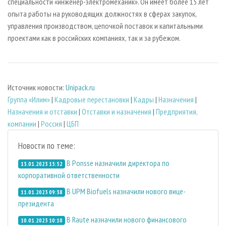
специальности «инженер-электромеханик». Он имеет более 15 лет
опыта работы на руководящих должностях в сферах закупок,
управления производством, цепочкой поставок и капитальными
проектами как в российских компаниях, так и за рубежом.
Источник новости:
Unipack.ru
Группа «Илим»
|
Кадровые перестановки
|
Кадры
|
Назначения
|
Назначения и отставки
|
Отставки и назначения
|
Предприятия,
компании
|
Россия
|
ЦБП
Новости по теме:
В Ponsse назначили директора по
13.01.2023 15:52
корпоративной ответственности
В UPM Biofuels назначили нового вице-
11.01.2023 09:38
президента
В Raute назначили нового финансового
10.01.2023 10:10