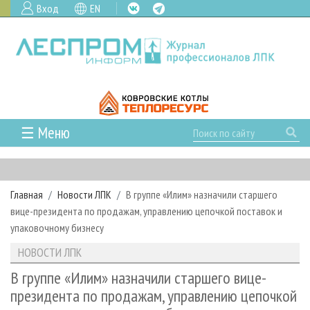
Вход
EN
☰ Меню
ГЛАВНАЯ
РУБРИКИ И ТЕМЫ
Главная
Новости ЛПК
В группе «Илим» назначили старшего
РУБРИКИ ЖУРНАЛА
НОВОСТИ
вице-президента по продажам, управлению цепочкой поставок и
ЛЕСНОЕ ХОЗЯЙСТВО
КАЛЕНДАРЬ СОБЫТИЙ
упаковочному бизнесу
ПРОЕКТЫ ЛПИ
ЛЕСОЗАГОТОВКА
НОВОСТИ ЛПК
АНАЛИТИКА
НОВОСТИ ЛПК
АРХИВ
ЛЕСОПИЛЕНИЕ
НОВОСТИ ЖУРНАЛА
ПРЕДПРИЯТИЯ ЛПК
АРХИВ ЖУРНАЛОВ
В группе «Илим» назначили старшего вице-
О ЖУРНАЛЕ
президента по продажам, управлению цепочкой
ДЕРЕВООБРАБОТКА
НОВОСТИ КОМПАНИЙ
ЛЕСНЫЕ РЕГИОНЫ РОССИИ
СТАТЬИ
ПОДПИСКА
РЕКЛАМОДАТЕЛЯМ