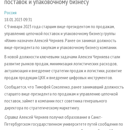
поставок и упаковочному бизнесу
СУШКА ДРЕВЕСИНЫ
ПЕРСОНЫ
КОНТАКТЫ
РЕКЛАМА
Россия
ПРОИЗВОДСТВО ДРЕВЕСНЫХ ПЛИТ
МОБИЛЬНЫЕ ВЫСТАВКИ
РЕКЛАМА НА САЙТЕ
18.01.2023 09:31
ДЕРЕВЯННОЕ ДОМОСТРОЕНИЕ
ОФИЦИАЛЬНЫЕ ДЕЛЕГАЦИИ
С 9 января 2023 года старшим вице-президентом по продажам,
ПРОИЗВОДСТВО МЕБЕЛИ
ПРИОРИТЕТНЫЕ ИНВЕСТПРОЕКТЫ
управлению цепочкой поставок и упаковочному бизнесу группы
«Илим» назначен Алексей Черняев. Ранее он занимал должность
БИОЭНЕРГЕТИКА
RUSSIAN FORESTRY REVIEW
вице-президента по закупкам и упаковочному бизнесу компании.
ЦБП
ГАЗЕТА ЛЕСПРОМФОРУМ
В новой должности ключевыми задачами Алексея Черняева стали
ИНСТРУМЕНТ И МАТЕРИАЛЫ
БИБЛИОТЕКА СПЕЦИАЛИСТА
развитие рынков продаж, минимизация логистических расходов,
актуализация и внедрение стратегии продаж и логистики, развитие
продаж продукции ЦКК и внедрение цифровых инструментов.
Сообщается, что Тимофей Соколенко, ранее занимавший должность
старшего вице-президента по продажам и управлению цепочкой
поставок, займет в компании пост советника генерального
директора по стратегическому маркетингу.
Справка
: Алексей Черняев получил образование в Санкт-
Петербургском государственном университете путей сообщения по