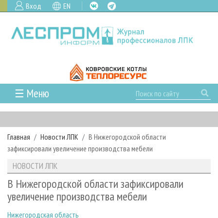
Вход
EN
☰ Меню
ГЛАВНАЯ
РУБРИКИ И ТЕМЫ
Главная
Новости ЛПК
В Нижегородской области
РУБРИКИ ЖУРНАЛА
НОВОСТИ
зафиксировали увеличение производства мебели
ЛЕСНОЕ ХОЗЯЙСТВО
КАЛЕНДАРЬ СОБЫТИЙ
ПРОЕКТЫ ЛПИ
НОВОСТИ ЛПК
ЛЕСОЗАГОТОВКА
НОВОСТИ ЛПК
АНАЛИТИКА
АРХИВ
В Нижегородской области зафиксировали
ЛЕСОПИЛЕНИЕ
НОВОСТИ ЖУРНАЛА
ПРЕДПРИЯТИЯ ЛПК
АРХИВ ЖУРНАЛОВ
увеличение производства мебели
О ЖУРНАЛЕ
ДЕРЕВООБРАБОТКА
НОВОСТИ КОМПАНИЙ
ЛЕСНЫЕ РЕГИОНЫ РОССИИ
СТАТЬИ
ПОДПИСКА
РЕКЛАМОДАТЕЛЯМ
Нижегородская область