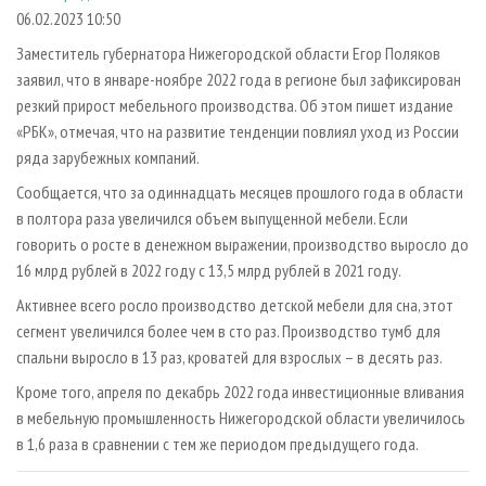
СУШКА ДРЕВЕСИНЫ
ПЕРСОНЫ
КОНТАКТЫ
РЕКЛАМА
06.02.2023 10:50
ПРОИЗВОДСТВО ДРЕВЕСНЫХ ПЛИТ
МОБИЛЬНЫЕ ВЫСТАВКИ
Заместитель губернатора Нижегородской области Егор Поляков
РЕКЛАМА НА САЙТЕ
заявил, что в январе-ноябре 2022 года в регионе был зафиксирован
ДЕРЕВЯННОЕ ДОМОСТРОЕНИЕ
ОФИЦИАЛЬНЫЕ ДЕЛЕГАЦИИ
резкий прирост мебельного производства. Об этом пишет издание
ПРОИЗВОДСТВО МЕБЕЛИ
ПРИОРИТЕТНЫЕ ИНВЕСТПРОЕКТЫ
«РБК», отмечая, что на развитие тенденции повлиял уход из России
БИОЭНЕРГЕТИКА
ряда зарубежных компаний.
RUSSIAN FORESTRY REVIEW
Сообщается, что за одиннадцать месяцев прошлого года в области
ЦБП
ГАЗЕТА ЛЕСПРОМФОРУМ
в полтора раза увеличился объем выпущенной мебели. Если
ИНСТРУМЕНТ И МАТЕРИАЛЫ
БИБЛИОТЕКА СПЕЦИАЛИСТА
говорить о росте в денежном выражении, производство выросло до
16 млрд рублей в 2022 году с 13,5 млрд рублей в 2021 году.
Активнее всего росло производство детской мебели для сна, этот
сегмент увеличился более чем в сто раз. Производство тумб для
спальни выросло в 13 раз, кроватей для взрослых – в десять раз.
Кроме того, апреля по декабрь 2022 года инвестиционные вливания
в мебельную промышленность Нижегородской области увеличилось
в 1,6 раза в сравнении с тем же периодом предыдущего года.