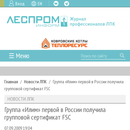
Вход
EN
☰ Меню
ГЛАВНАЯ
РУБРИКИ И ТЕМЫ
Главная
Новости ЛПК
Группа «Илим» первой в России получила
РУБРИКИ ЖУРНАЛА
НОВОСТИ
групповой сертификат FSC
ЛЕСНОЕ ХОЗЯЙСТВО
КАЛЕНДАРЬ СОБЫТИЙ
ПРОЕКТЫ ЛПИ
НОВОСТИ ЛПК
ЛЕСОЗАГОТОВКА
НОВОСТИ ЛПК
АНАЛИТИКА
АРХИВ
Группа «Илим» первой в России получила
ЛЕСОПИЛЕНИЕ
НОВОСТИ ЖУРНАЛА
ПРЕДПРИЯТИЯ ЛПК
АРХИВ ЖУРНАЛОВ
групповой сертификат FSC
О ЖУРНАЛЕ
ДЕРЕВООБРАБОТКА
НОВОСТИ КОМПАНИЙ
ЛЕСНЫЕ РЕГИОНЫ РОССИИ
СТАТЬИ
ПОДПИСКА
РЕКЛАМОДАТЕЛЯМ
07.09.2009 19:04