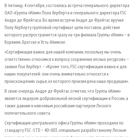
СУШКА ДРЕВЕСИНЫ
ПЕРСОНЫ
КОНТАКТЫ
РЕКЛАМА
В пятницу, 4 сентября, состоялась встреча генерального директора
ОАО «Группа «Илим» Пола Херберта и генерального директора FSC
ПРОИЗВОДСТВО ДРЕВЕСНЫХ ПЛИТ
МОБИЛЬНЫЕ ВЫСТАВКИ
РЕКЛАМА НА САЙТЕ
Андре де Фрейтаса. Во время встречи Андре де Фрейтас вручил
ДЕРЕВЯННОЕ ДОМОСТРОЕНИЕ
ОФИЦИАЛЬНЫЕ ДЕЛЕГАЦИИ
Полу Херберту групповой сертификат цепи поставок, действие
ПРОИЗВОДСТВО МЕБЕЛИ
которого распространяется сразу на три филиала Группы «Илим» − в
ПРИОРИТЕТНЫЕ ИНВЕСТПРОЕКТЫ
Коряжме, Братске и Усть-Илимске.
БИОЭНЕРГЕТИКА
RUSSIAN FORESTRY REVIEW
«Сертификация важна для нашей компании, поскольку мы очень
ЦБП
ГАЗЕТА ЛЕСПРОМФОРУМ
ответственно относимся к вопросу сохранения лесных ресурсов», −
ИНСТРУМЕНТ И МАТЕРИАЛЫ
БИБЛИОТЕКА СПЕЦИАЛИСТА
заявил Пол Херберт. − «Кроме того, FSC-сертификация важна и для
наших покупателей: они очень внимательно относятся к
происхождению сырья, из которого произведена наша продукция».
В свою очередь Андре де Фрейтас отметил, что Группа «Илим»
является лидером добровольной лесной сертификации в России, а
также давним и ключевым российским партнером Лесного
попечительского совета.
Сертификация центрального офиса Группы «Илим» проходила по
стандарту FSC -STD − 40−003, специально разработанному Лесным