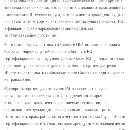
попечительским советом для сертификации цепи поставок крупных
компаний, имеющих несколько площадок, функции которых являются
одинаковыми. В течение полугода были успешно проведены аудиты,
по результатам которых центральный офис получил сертификат FSC,
а филиалы − право маркировки готовой продукции
соответствующим логотипом.
В последнее время не только в Европе и США, но также в Японии и
Китае формируется устойчивая потребность в FSC
сертифицированной продукции. Сертификация FSC цепочки поставок
позволяет увеличить конкурентоспособность продукции Группы
«Илим», гарантировать стабильные рынки сбыта в западных странах
и странах Азии.
Маркировка продукции логотипом FSC означает, что при ее
производстве, а ранее при заготовке древесного сырья
использовались экологически приемлемые технологии, не
нарушались международные и национальные законы, строго
соблюдались права работников и местного населения. Группа «Илим»
сертифицировала все 5,3 млн. гектаров арендуемых компанией лесов