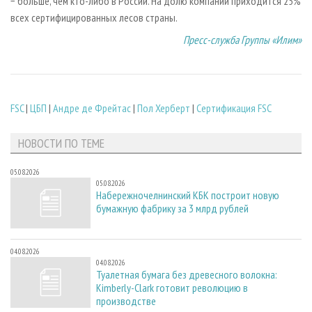
− больше, чем кто-либо в России. На долю компании приходится 25%
всех сертифицированных лесов страны.
Пресс-служба Группы «Илим»
FSC
|
ЦБП
|
Андре де Фрейтас
|
Пол Херберт
|
Сертификация FSC
НОВОСТИ ПО ТЕМЕ
05.08.2026
05.08.2026
Набережночелнинский КБК построит новую
бумажную фабрику за 3 млрд рублей
04.08.2026
04.08.2026
Туалетная бумага без древесного волокна:
Kimberly-Clark готовит революцию в
производстве