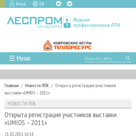
Вход
EN
☰ Меню
ГЛАВНАЯ
РУБРИКИ И ТЕМЫ
Главная
Новости ЛПК
Открыта регистрация участников
РУБРИКИ ЖУРНАЛА
НОВОСТИ
выставки «UMIDS – 2011»
ЛЕСНОЕ ХОЗЯЙСТВО
КАЛЕНДАРЬ СОБЫТИЙ
ПРОЕКТЫ ЛПИ
НОВОСТИ ЛПК
ЛЕСОЗАГОТОВКА
НОВОСТИ ЛПК
АНАЛИТИКА
АРХИВ
Открыта регистрация участников выставки
ЛЕСОПИЛЕНИЕ
НОВОСТИ ЖУРНАЛА
ПРЕДПРИЯТИЯ ЛПК
АРХИВ ЖУРНАЛОВ
«UMIDS – 2011»
О ЖУРНАЛЕ
ДЕРЕВООБРАБОТКА
НОВОСТИ КОМПАНИЙ
ЛЕСНЫЕ РЕГИОНЫ РОССИИ
СТАТЬИ
ПОДПИСКА
РЕКЛАМОДАТЕЛЯМ
21.02.2011 16:16