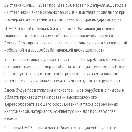
СУШКА ДРЕВЕСИНЫ
ПЕРСОНЫ
КОНТАКТЫ
РЕКЛАМА
Выставка «UMIDS − 2011» пройдет с 30 марта по 2 апреля 2011 года в
Выставочном центре «КраснодарЭКСПО». Выставка проводится при
ПРОИЗВОДСТВО ДРЕВЕСНЫХ ПЛИТ
МОБИЛЬНЫЕ ВЫСТАВКИ
РЕКЛАМА НА САЙТЕ
поддержке департамента промышленности Краснодарского края.
ДЕРЕВЯННОЕ ДОМОСТРОЕНИЕ
ОФИЦИАЛЬНЫЕ ДЕЛЕГАЦИИ
«UMIDS. Южный мебельный и деревообрабатывающий салон» −
ПРОИЗВОДСТВО МЕБЕЛИ
ПРИОРИТЕТНЫЕ ИНВЕСТПРОЕКТЫ
главное профессиональное событие на отраслевом рынке юга
БИОЭНЕРГЕТИКА
России. Этот проект охватывает все стороны развития современной
RUSSIAN FORESTRY REVIEW
мебельной и деревообрабатывающей промышленности.
ЦБП
ГАЗЕТА ЛЕСПРОМФОРУМ
Участие в выставке крупных отечественных и зарубежных компаний
ИНСТРУМЕНТ И МАТЕРИАЛЫ
БИБЛИОТЕКА СПЕЦИАЛИСТА
позволяет привлечь в деревообрабатывающий комплекс юга России
передовую технику и технологии, реализовать инвестиционные
проекты, укрепить новые формы взаимовыгодного сотрудничества.
Здесь будут представлены отечественные и зарубежные лидеры в
области производства и поставки высококлассного
деревообрабатывающего оборудования, а также современных
инструментов, материалов, комплектующих для производства
мебели.
Выставка UMIDS − самая масштабная экспозиция мебели на юге