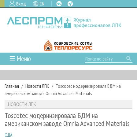
Вход
EN
☰ Меню
ГЛАВНАЯ
РУБРИКИ И ТЕМЫ
Главная
Новости ЛПК
Toscotec модернизировала БДМ на
РУБРИКИ ЖУРНАЛА
НОВОСТИ
американском заводе Omnia Advanced Materials
ЛЕСНОЕ ХОЗЯЙСТВО
КАЛЕНДАРЬ СОБЫТИЙ
ПРОЕКТЫ ЛПИ
НОВОСТИ ЛПК
ЛЕСОЗАГОТОВКА
НОВОСТИ ЛПК
АНАЛИТИКА
АРХИВ
Toscotec модернизировала БДМ на
ЛЕСОПИЛЕНИЕ
НОВОСТИ ЖУРНАЛА
ПРЕДПРИЯТИЯ ЛПК
АРХИВ ЖУРНАЛОВ
американском заводе Omnia Advanced Materials
О ЖУРНАЛЕ
ДЕРЕВООБРАБОТКА
НОВОСТИ КОМПАНИЙ
ЛЕСНЫЕ РЕГИОНЫ РОССИИ
СТАТЬИ
ПОДПИСКА
РЕКЛАМОДАТЕЛЯМ
США