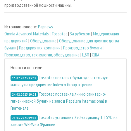
производственной мощности машины.
Источник новости:
Papnews
Omnia Advanced Materials
|
Toscotec
|
За рубежом
|
Модернизация
предприятий
|
Оборудование
|
Оборудование для производства
бумаги
|
Предприятия, компании
|
Производство бумаги
|
Производство, технологии, оборудование
|
ЦБП
|
США
Новости по теме:
Toscotec поставит бумагоделательную
15.02.2023 13:39
машину на предприятие Indevco Group в Греции
Toscotec поставила линию санитарно-
24.02.2023 10:21
гигиенической бумаги на завод Papelera Internacional в
Гватемале
Toscotec установит 250-ю сушилку TT SYD на
28.03.2023 09:18
заводе WEPA во Франции