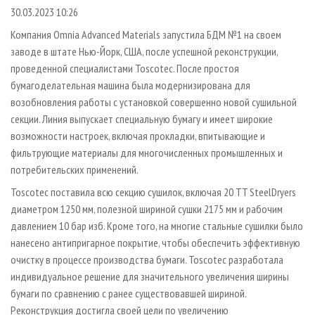
СУШКА ДРЕВЕСИНЫ
ПЕРСОНЫ
КОНТАКТЫ
РЕКЛАМА
30.03.2023 10:26
ПРОИЗВОДСТВО ДРЕВЕСНЫХ ПЛИТ
МОБИЛЬНЫЕ ВЫСТАВКИ
Компания Omnia Advanced Materials запустила БДМ №1 на своем
РЕКЛАМА НА САЙТЕ
заводе в штате Нью-Йорк, США, после успешной реконструкции,
ДЕРЕВЯННОЕ ДОМОСТРОЕНИЕ
ОФИЦИАЛЬНЫЕ ДЕЛЕГАЦИИ
проведенной специалистами Toscotec. После простоя
ПРОИЗВОДСТВО МЕБЕЛИ
ПРИОРИТЕТНЫЕ ИНВЕСТПРОЕКТЫ
бумагоделательная машина была модернизирована для
БИОЭНЕРГЕТИКА
возобновления работы с установкой совершенно новой сушильной
RUSSIAN FORESTRY REVIEW
секции. Линия выпускает специальную бумагу и имеет широкие
ЦБП
ГАЗЕТА ЛЕСПРОМФОРУМ
возможности настроек, включая прокладки, впитывающие и
ИНСТРУМЕНТ И МАТЕРИАЛЫ
БИБЛИОТЕКА СПЕЦИАЛИСТА
фильтрующие материалы для многочисленных промышленных и
потребительских применений.
Toscotec поставила всю секцию сушилок, включая 20 TT SteelDryers
диаметром 1250 мм, полезной шириной сушки 2175 мм и рабочим
давлением 10 бар изб. Кроме того, на многие стальные сушилки было
нанесено антипригарное покрытие, чтобы обеспечить эффективную
очистку в процессе производства бумаги. Toscotec разработала
индивидуальное решение для значительного увеличения ширины
бумаги по сравнению с ранее существовавшей шириной.
Реконструкция достигла своей цели по увеличению