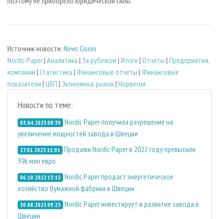
поэтому не приобрело юридической силы.
Источник новости:
News Cision
Nordic Paper
|
Аналитика
|
За рубежом
|
Итоги
|
Отчеты
|
Предприятия,
компании
|
Статистика
|
Финансовые отчеты
|
Финансовые
показатели
|
ЦБП
|
Экономика, рынок
|
Норвегия
Новости по теме:
Nordic Paper получила разрешение на
03.04.2023 08:39
увеличение мощностей завода в Швеции
Продажи Nordic Paper в 2022 году превысили
27.01.2023 11:01
396 млн евро
Nordic Paper продаст энергетическое
06.10.2022 13:15
хозяйство бумажной фабрики в Швеции
Nordic Paper инвестирует в развитие завода в
30.08.2023 09:23
Швеции