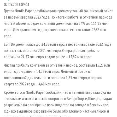
СУШКА ДРЕВЕСИНЫ
ПЕРСОНЫ
КОНТАКТЫ
РЕКЛАМА
02.05.2023 09:04
Группа Nordic Paper опубликовала промежуточный финансовый отчет
ПРОИЗВОДСТВО ДРЕВЕСНЫХ ПЛИТ
МОБИЛЬНЫЕ ВЫСТАВКИ
РЕКЛАМА НА САЙТЕ
за первый квартал 2023 года. По итогам работы в отчетном периоде
ДЕРЕВЯННОЕ ДОМОСТРОЕНИЕ
ОФИЦИАЛЬНЫЕ ДЕЛЕГАЦИИ
чистый объем продаж компании увеличился на 24% до 115,15 млн
ПРОИЗВОДСТВО МЕБЕЛИ
евро. Для сравнения годом ранее показатель составил 92,83 млн
ПРИОРИТЕТНЫЕ ИНВЕСТПРОЕКТЫ
евро.
БИОЭНЕРГЕТИКА
RUSSIAN FORESTRY REVIEW
EBITDA увеличилась до 24,88 млн евро, в первом квартале 2022 года
ЦБП
ГАЗЕТА ЛЕСПРОМФОРУМ
показатель составил 20,91 млн евро. Операционная прибыль
ИНСТРУМЕНТ И МАТЕРИАЛЫ
БИБЛИОТЕКА СПЕЦИАЛИСТА
составила 21,53 млн евро, годом ранее – 17,82 млн евро.
Чистая прибыль компании за отчетный период составила 15,27 млн
евро, годом ранее – 14,29 млн евро. Денежный поток от
операционной деятельности составил 1,85 млн евро, в первом
квартале 2022 года – 4,68 млн евро.
Кроме того, в Nordic Paper сообщили, что в течение квартала Суд по
земельным и экологическим вопросам в Венерсборге, Швеция, выдал
разрешение на расширение производства на заводе в Бекхаммаре.
Однако выданное разрешение было обжаловано частным лицом и