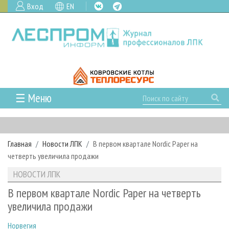
Вход
EN
☰ Меню
ГЛАВНАЯ
РУБРИКИ И ТЕМЫ
Главная
Новости ЛПК
В первом квартале Nordic Paper на
РУБРИКИ ЖУРНАЛА
НОВОСТИ
четверть увеличила продажи
ЛЕСНОЕ ХОЗЯЙСТВО
КАЛЕНДАРЬ СОБЫТИЙ
ПРОЕКТЫ ЛПИ
НОВОСТИ ЛПК
ЛЕСОЗАГОТОВКА
НОВОСТИ ЛПК
АНАЛИТИКА
АРХИВ
В первом квартале Nordic Paper на четверть
ЛЕСОПИЛЕНИЕ
НОВОСТИ ЖУРНАЛА
ПРЕДПРИЯТИЯ ЛПК
АРХИВ ЖУРНАЛОВ
увеличила продажи
О ЖУРНАЛЕ
ДЕРЕВООБРАБОТКА
НОВОСТИ КОМПАНИЙ
ЛЕСНЫЕ РЕГИОНЫ РОССИИ
СТАТЬИ
ПОДПИСКА
РЕКЛАМОДАТЕЛЯМ
Норвегия