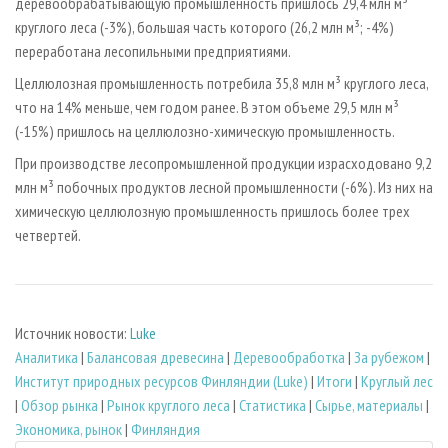
деревообрабатывающую промышленность пришлось 29,4 млн м³
круглого леса (-3%), большая часть которого (26,2 млн м³; -4%)
переработана лесопильными предприятиями.
Целлюлозная промышленность потребила 35,8 млн м³ круглого леса,
что на 14% меньше, чем годом ранее. В этом объеме 29,5 млн м³
(-15%) пришлось на целлюлозно-химическую промышленность.
При производстве лесопромышленной продукции израсходовано 9,2
млн м³ побочных продуктов лесной промышленности (-6%). Из них на
химическую целлюлозную промышленность пришлось более трех
четвертей.
Источник новости:
Luke
Аналитика
|
Балансовая древесина
|
Деревообработка
|
За рубежом
|
Институт природных ресурсов Финляндии (Luke)
|
Итоги
|
Круглый лес
|
Обзор рынка
|
Рынок круглого леса
|
Статистика
|
Сырье, материалы
|
Экономика, рынок
|
Финляндия