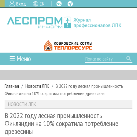
Вход
EN
☰ Меню
ГЛАВНАЯ
РУБРИКИ И ТЕМЫ
Главная
Новости ЛПК
В 2022 году лесная промышленность
РУБРИКИ ЖУРНАЛА
НОВОСТИ
Финляндии на 10% сократила потребление древесины
ЛЕСНОЕ ХОЗЯЙСТВО
КАЛЕНДАРЬ СОБЫТИЙ
ПРОЕКТЫ ЛПИ
НОВОСТИ ЛПК
ЛЕСОЗАГОТОВКА
НОВОСТИ ЛПК
АНАЛИТИКА
АРХИВ
В 2022 году лесная промышленность
ЛЕСОПИЛЕНИЕ
НОВОСТИ ЖУРНАЛА
ПРЕДПРИЯТИЯ ЛПК
АРХИВ ЖУРНАЛОВ
Финляндии на 10% сократила потребление
О ЖУРНАЛЕ
древесины
ДЕРЕВООБРАБОТКА
НОВОСТИ КОМПАНИЙ
ЛЕСНЫЕ РЕГИОНЫ РОССИИ
СТАТЬИ
ПОДПИСКА
РЕКЛАМОДАТЕЛЯМ