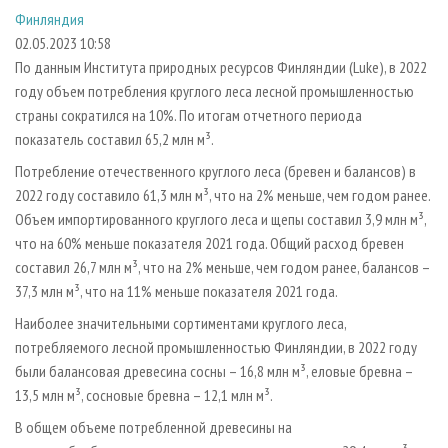
СУШКА ДРЕВЕСИНЫ
ПЕРСОНЫ
КОНТАКТЫ
РЕКЛАМА
Финляндия
02.05.2023 10:58
ПРОИЗВОДСТВО ДРЕВЕСНЫХ ПЛИТ
МОБИЛЬНЫЕ ВЫСТАВКИ
РЕКЛАМА НА САЙТЕ
По данным Института природных ресурсов Финляндии (Luke), в 2022
ДЕРЕВЯННОЕ ДОМОСТРОЕНИЕ
ОФИЦИАЛЬНЫЕ ДЕЛЕГАЦИИ
году объем потребления круглого леса лесной промышленностью
ПРОИЗВОДСТВО МЕБЕЛИ
ПРИОРИТЕТНЫЕ ИНВЕСТПРОЕКТЫ
страны сократился на 10%. По итогам отчетного периода
показатель составил 65,2 млн м³.
БИОЭНЕРГЕТИКА
RUSSIAN FORESTRY REVIEW
Потребление отечественного круглого леса (бревен и балансов) в
ЦБП
ГАЗЕТА ЛЕСПРОМФОРУМ
2022 году составило 61,3 млн м³, что на 2% меньше, чем годом ранее.
ИНСТРУМЕНТ И МАТЕРИАЛЫ
БИБЛИОТЕКА СПЕЦИАЛИСТА
Объем импортированного круглого леса и щепы составил 3,9 млн м³,
что на 60% меньше показателя 2021 года. Общий расход бревен
составил 26,7 млн м³, что на 2% меньше, чем годом ранее, балансов –
37,3 млн м³, что на 11% меньше показателя 2021 года.
Наиболее значительными сортиментами круглого леса,
потребляемого лесной промышленностью Финляндии, в 2022 году
были балансовая древесина сосны – 16,8 млн м³, еловые бревна –
13,5 млн м³, сосновые бревна – 12,1 млн м³.
В общем объеме потребленной древесины на