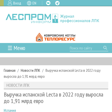
Вход
EN
☰ Меню
ГЛАВНАЯ
РУБРИКИ И ТЕМЫ
Главная
Новости ЛПК
Выручка испанской Lecta в 2022 году
РУБРИКИ ЖУРНАЛА
НОВОСТИ
выросла до 1,91 млрд евро
ЛЕСНОЕ ХОЗЯЙСТВО
КАЛЕНДАРЬ СОБЫТИЙ
ПРОЕКТЫ ЛПИ
НОВОСТИ ЛПК
ЛЕСОЗАГОТОВКА
НОВОСТИ ЛПК
АНАЛИТИКА
АРХИВ
Выручка испанской Lecta в 2022 году выросла
ЛЕСОПИЛЕНИЕ
НОВОСТИ ЖУРНАЛА
ПРЕДПРИЯТИЯ ЛПК
АРХИВ ЖУРНАЛОВ
до 1,91 млрд евро
О ЖУРНАЛЕ
ДЕРЕВООБРАБОТКА
НОВОСТИ КОМПАНИЙ
ЛЕСНЫЕ РЕГИОНЫ РОССИИ
СТАТЬИ
ПОДПИСКА
РЕКЛАМОДАТЕЛЯМ
Испания