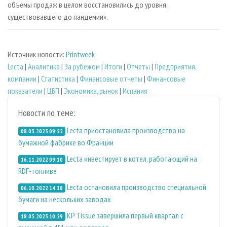
объемы продаж в целом восстановились до уровня,
существовавшего до пандемии».
Источник новости:
Printweek
Lecta
|
Аналитика
|
За рубежом
|
Итоги
|
Отчеты
|
Предприятия,
компании
|
Статистика
|
Финансовые отчеты
|
Финансовые
показатели
|
ЦБП
|
Экономика, рынок
|
Испания
Новости по теме:
Lecta приостановила производство на
08.03.2023 09:55
бумажной фабрике во Франции
Lecta инвестирует в котел, работающий на
16.11.2022 09:10
RDF-топливе
Lecta остановила производство специальной
06.10.2022 14:18
бумаги на нескольких заводах
KP Tissue завершила первый квартал с
18.05.2023 10:59