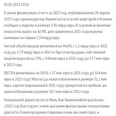
СУШКА ДРЕВЕСИНЫ
ПЕРСОНЫ
КОНТАКТЫ
РЕКЛАМА
03.05.2023 10:16
ПРОИЗВОДСТВО ДРЕВЕСНЫХ ПЛИТ
МОБИЛЬНЫЕ ВЫСТАВКИ
В своем финансовом отчете за 2022 год, опубликованном 28 апреля
РЕКЛАМА НА САЙТЕ
2023 года, производитель бумаги Lecta со штаб-квартирой в Испании
ДЕРЕВЯННОЕ ДОМОСТРОЕНИЕ
ОФИЦИАЛЬНЫЕ ДЕЛЕГАЦИИ
сообщил о выручке в размере 1,91 млрд евро. В годовом исчислении
ПРОИЗВОДСТВО МЕБЕЛИ
ПРИОРИТЕТНЫЕ ИНВЕСТПРОЕКТЫ
показатель вырос на 42,4%, для сравнения в 2021 году выручка
БИОЭНЕРГЕТИКА
компании составила 1,34 млрд евро.
RUSSIAN FORESTRY REVIEW
Чистый объем продаж увеличился на 44,6%, с 1,2 млрд евро в 2021
ЦБП
ГАЗЕТА ЛЕСПРОМФОРУМ
году до 1,73 млрд евро в 2022-м. При этом продажи собственной
ИНСТРУМЕНТ И МАТЕРИАЛЫ
БИБЛИОТЕКА СПЕЦИАЛИСТА
энергии выросли на 23%, с 144 млн евро в 2021 году до 177 млн евро
в 2022 году.
EBITDA увеличилась на 185%, с 57 млн евро в 2021 году до 164 млн
евро в 2022 году. Убыток до налогообложения в размере 51,2 млн
евро, зарегистрированный в 2021 году, превратился в прибыль до
налогообложения в размере 56,5 млн евро в 2022 году.
Генеральный директор Lecta Жиль Ван Ньювенхайзен рассказал:
«2022 год был годом с очень высокими финансовыми показателями
для Lecta. Рынок продемонстрировал очень высокий спрос, и