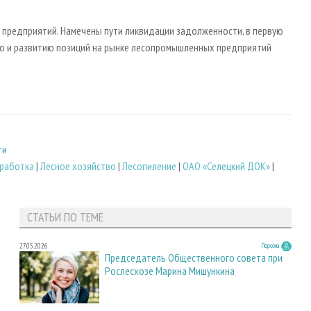
предприятий. Намечены пути ликвидации задолженности, в первую
ию и развитию позиций на рынке лесопромышленных предприятий
ти
работка
|
Лесное хозяйство
|
Лесопиление
|
ОАО «Селецкий ДОК»
|
СТАТЬИ ПО ТЕМЕ
27.05.2026
Персона
Председатель Общественного совета при
Рослесхозе Марина Мишункина