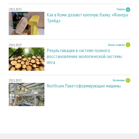
28.11.2025
Развитие
Как в Коми делают клееную балку. «Фанера
Трейд»
28.11.2025
Лесное хозяйство
Рекультивация в системе полного
восстановления экологической системы
леса
28.11.2025
Лесопиление
Northsaw. Пакетоформирующие машины