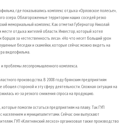
фильма, где показывались комплекс отдыха «Орловское полесье»,
лого озера. Облагороженные территории наших соседей резко
ский мемориальный комплекс. Как отметил Губернатор Николай
ом месте отдыха жителей области. Инвестор, который хотел
м борцов за «естественность леса». «Но что несет больший урон
зрушенные беседки и скамейки, которые сейчас можно видеть на
отра видеофильма.
а и проблемы лесопромышленного комплекса.
ластного производства. В 2008 году брянским предприятиям
 обошел стороной и эту сферу деятельности. Сложная ситуация на
ожилась из-за резкого снижения спроса на продукцию.
 которые помогли остаться предприятиям на плаву. Так ГУП
 с населением и муниципалитетами. Сейчас они выпускают
ителям. ГУП «Клятнянский лесхоз» организовал также производство