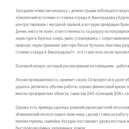
Заседание комиссии началось с демонстрации небольшого видео
«Смоленский источник» и стоянка отряда А. Виноградова у Круг
контрастировали с мусорной свалкой, в которую превращен брян
Денин, никто не понес ответственность за разруху на популярн
окультурить Круглое озеро, ушел, столкнувшись с сопротивление
природе: окультуривание, или горы битых бутылок, пластика, ра
стоянке отряда А. Виноградова?» - это стало ясно после просм
Основной вопрос, который рассматривали на совещании - работ
Лесная промышленность занимает около 10 процентов в доле об
удалось увеличить объемы работы, однако финансовый кризис не
многих предприятиях области, таких как ОАО «Селецкий ДОК», сл
Однако есть примеры удачных решений руководителей лесхозов,
«Клинцовский лесхоз» нашел свою нишу, сделав ставку на работу
пиломатериалы, скамейки, беседки, поставляют дрова местным ж
быстровозводимых деревянных домов.