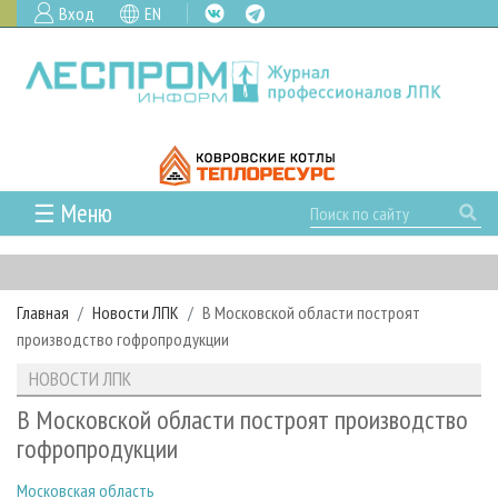
Вход
EN
☰ Меню
ГЛАВНАЯ
РУБРИКИ И ТЕМЫ
Главная
Новости ЛПК
В Московской области построят
РУБРИКИ ЖУРНАЛА
НОВОСТИ
производство гофропродукции
ЛЕСНОЕ ХОЗЯЙСТВО
КАЛЕНДАРЬ СОБЫТИЙ
ПРОЕКТЫ ЛПИ
НОВОСТИ ЛПК
ЛЕСОЗАГОТОВКА
НОВОСТИ ЛПК
АНАЛИТИКА
АРХИВ
В Московской области построят производство
ЛЕСОПИЛЕНИЕ
НОВОСТИ ЖУРНАЛА
ПРЕДПРИЯТИЯ ЛПК
АРХИВ ЖУРНАЛОВ
гофропродукции
О ЖУРНАЛЕ
ДЕРЕВООБРАБОТКА
НОВОСТИ КОМПАНИЙ
ЛЕСНЫЕ РЕГИОНЫ РОССИИ
СТАТЬИ
ПОДПИСКА
РЕКЛАМОДАТЕЛЯМ
Московская область