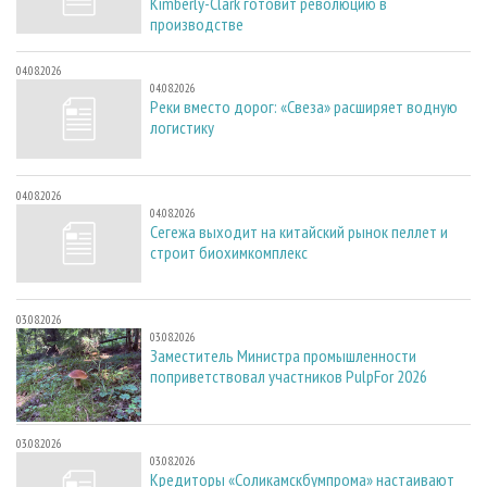
Kimberly-Clark готовит революцию в
производстве
04.08.2026
04.08.2026
Реки вместо дорог: «Свеза» расширяет водную
логистику
04.08.2026
04.08.2026
Сегежа выходит на китайский рынок пеллет и
строит биохимкомплекс
03.08.2026
03.08.2026
Заместитель Министра промышленности
поприветствовал участников PulpFor 2026
03.08.2026
03.08.2026
Кредиторы «Соликамскбумпрома» настаивают