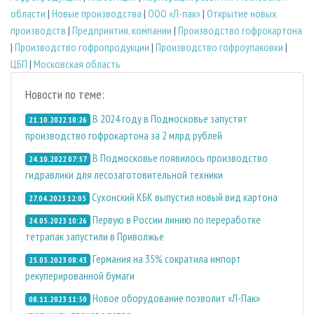
области
|
Новые производства
|
ООО «Л-пак»
|
Открытие новых
производств
|
Предприятия, компании
|
Производство гофрокартона
|
Производство гофропродукции
|
Производство гофроупаковки
|
ЦБП
|
Московская область
Новости по теме:
В 2024 году в Подмосковье запустят
21.10.2022 10:26
производство гофрокартона за 2 млрд рублей
В Подмосковье появилось производство
24.10.2022 07:57
гидравлики для лесозаготовительной техники
Сухонский КБК выпустил новый вид картона
27.04.2023 12:05
Первую в России линию по переработке
24.05.2023 10:26
тетрапак запустили в Приволжье
Германия на 35% сократила импорт
25.05.2023 08:43
рекуперированной бумаги
Новое оборудование позволит «Л-Пак»
08.11.2023 11:50