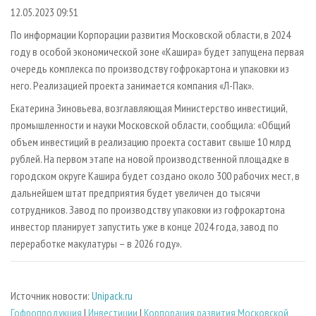
СУШКА ДРЕВЕСИНЫ
ПЕРСОНЫ
КОНТАКТЫ
РЕКЛАМА
12.05.2023 09:51
ПРОИЗВОДСТВО ДРЕВЕСНЫХ ПЛИТ
МОБИЛЬНЫЕ ВЫСТАВКИ
По информации Корпорации развития Московской области, в 2024
РЕКЛАМА НА САЙТЕ
году в особой экономической зоне «Кашира» будет запущена первая
ДЕРЕВЯННОЕ ДОМОСТРОЕНИЕ
ОФИЦИАЛЬНЫЕ ДЕЛЕГАЦИИ
очередь комплекса по производству гофрокартона и упаковки из
ПРОИЗВОДСТВО МЕБЕЛИ
ПРИОРИТЕТНЫЕ ИНВЕСТПРОЕКТЫ
него. Реализацией проекта занимается компания «Л-Пак».
БИОЭНЕРГЕТИКА
RUSSIAN FORESTRY REVIEW
Екатерина Зиновьева, возглавляющая Министерство инвестиций,
промышленности и науки Московской области, сообщила: «Общий
ЦБП
ГАЗЕТА ЛЕСПРОМФОРУМ
объем инвестиций в реализацию проекта составит свыше 10 млрд
ИНСТРУМЕНТ И МАТЕРИАЛЫ
БИБЛИОТЕКА СПЕЦИАЛИСТА
рублей. На первом этапе на новой производственной площадке в
городском округе Кашира будет создано около 300 рабочих мест, в
дальнейшем штат предприятия будет увеличен до тысячи
сотрудников. Завод по производству упаковки из гофрокартона
инвестор планирует запустить уже в конце 2024 года, завод по
переработке макулатуры – в 2026 году».
Источник новости:
Unipack.ru
Гофропродукция
|
Инвестиции
|
Корпорация развития Московской