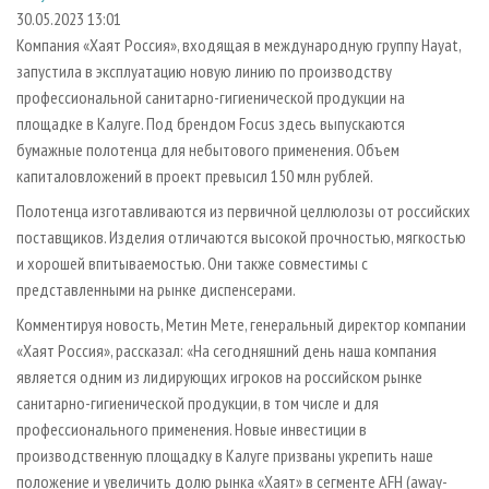
СУШКА ДРЕВЕСИНЫ
ПЕРСОНЫ
КОНТАКТЫ
РЕКЛАМА
30.05.2023 13:01
Компания «Хаят Россия», входящая в международную группу Hayat,
ПРОИЗВОДСТВО ДРЕВЕСНЫХ ПЛИТ
МОБИЛЬНЫЕ ВЫСТАВКИ
РЕКЛАМА НА САЙТЕ
запустила в эксплуатацию новую линию по производству
ДЕРЕВЯННОЕ ДОМОСТРОЕНИЕ
ОФИЦИАЛЬНЫЕ ДЕЛЕГАЦИИ
профессиональной санитарно-гигиенической продукции на
ПРОИЗВОДСТВО МЕБЕЛИ
площадке в Калуге. Под брендом Focus здесь выпускаются
ПРИОРИТЕТНЫЕ ИНВЕСТПРОЕКТЫ
бумажные полотенца для небытового применения. Объем
БИОЭНЕРГЕТИКА
RUSSIAN FORESTRY REVIEW
капиталовложений в проект превысил 150 млн рублей.
ЦБП
ГАЗЕТА ЛЕСПРОМФОРУМ
Полотенца изготавливаются из первичной целлюлозы от российских
ИНСТРУМЕНТ И МАТЕРИАЛЫ
БИБЛИОТЕКА СПЕЦИАЛИСТА
поставщиков. Изделия отличаются высокой прочностью, мягкостью
и хорошей впитываемостью. Они также совместимы с
представленными на рынке диспенсерами.
Комментируя новость, Метин Мете, генеральный директор компании
«Хаят Россия», рассказал: «На сегодняшний день наша компания
является одним из лидирующих игроков на российском рынке
санитарно-гигиенической продукции, в том числе и для
профессионального применения. Новые инвестиции в
производственную площадку в Калуге призваны укрепить наше
положение и увеличить долю рынка «Хаят» в сегменте AFH (away-