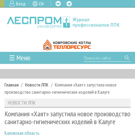
Вход
EN
☰ Меню
ГЛАВНАЯ
РУБРИКИ И ТЕМЫ
Главная
Новости ЛПК
Компания «Хаят» запустила новое
РУБРИКИ ЖУРНАЛА
НОВОСТИ
производство санитарно-гигиенических изделий в Калуге
ЛЕСНОЕ ХОЗЯЙСТВО
КАЛЕНДАРЬ СОБЫТИЙ
ПРОЕКТЫ ЛПИ
НОВОСТИ ЛПК
ЛЕСОЗАГОТОВКА
НОВОСТИ ЛПК
АНАЛИТИКА
АРХИВ
Компания «Хаят» запустила новое производство
ЛЕСОПИЛЕНИЕ
НОВОСТИ ЖУРНАЛА
ПРЕДПРИЯТИЯ ЛПК
АРХИВ ЖУРНАЛОВ
санитарно-гигиенических изделий в Калуге
О ЖУРНАЛЕ
ДЕРЕВООБРАБОТКА
НОВОСТИ КОМПАНИЙ
ЛЕСНЫЕ РЕГИОНЫ РОССИИ
СТАТЬИ
ПОДПИСКА
РЕКЛАМОДАТЕЛЯМ
Калужская область