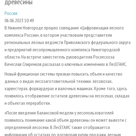
древесины
СУШКА ДРЕВЕСИНЫ
ПЕРСОНЫ
КОНТАКТЫ
РЕКЛАМА
Россия
ПРОИЗВОДСТВО ДРЕВЕСНЫХ ПЛИТ
МОБИЛЬНЫЕ ВЫСТАВКИ
РЕКЛАМА НА САЙТЕ
06.06.2023 10:49
ДЕРЕВЯННОЕ ДОМОСТРОЕНИЕ
ОФИЦИАЛЬНЫЕ ДЕЛЕГАЦИИ
В Нижнем Новгороде прошло совещание «Цифровизация лесного
ПРОИЗВОДСТВО МЕБЕЛИ
ПРИОРИТЕТНЫЕ ИНВЕСТПРОЕКТЫ
комплекса России», в котором участвовали представители
региональных лесных ведомств Приволжского федерального округа
БИОЭНЕРГЕТИКА
RUSSIAN FORESTRY REVIEW
и предприятий лесопромышленного комплекса Нижегородской
ЦБП
ГАЗЕТА ЛЕСПРОМФОРУМ
области. На встрече заместитель руководителя Рослесхоза
Вячеслав Спиренков рассказал о ключевых изменениях в ЛесЕГАИС.
ИНСТРУМЕНТ И МАТЕРИАЛЫ
БИБЛИОТЕКА СПЕЦИАЛИСТА
Новый функционал системы призван повысить объем и качество
данных о видах лесозаготовительной техники: лесовозах,
харвестерах, форвардерах и валочных машинах. Кроме того, здесь
появилось отображение остатков древесины на лесосеках, складах
и объектах переработки.
«После введения балансовой модели у лесопользователей
появилось понимание какой объем древесины он может вывезти с
определенной лесосеки. В ЛесЕГАИС также отображается
информация об остатках по договорам купли-продажи, лесным