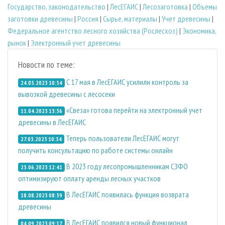
Государство, законодательство
|
ЛесЕГАИС
|
Лесозаготовка
|
Объемы
заготовки древесины
|
Россия
|
Сырье, материалы
|
Учет древесины
|
Федеральное агентство лесного хозяйства (Рослесхоз)
|
Экономика,
рынок
|
Электронный учет древесины
Новости по теме:
С 17 мая в ЛесЕГАИС усилили контроль за
24.05.2023 10:54
вывозкой древесины с лесосеки
«Свеза» готова перейти на электронный учет
11.04.2023 13:36
древесины в ЛесЕГАИС
Теперь пользователи ЛесЕГАИС могут
27.03.2023 10:34
получить консультацию по работе системы онлайн
В 2023 году лесопромышленникам СЗФО
23.06.2023 12:41
оптимизируют оплату аренды лесных участков
В ЛесЕГАИС появилась функция возврата
18.08.2023 08:39
древесины
В ЛесЕГАИС появился новый функционал
04.09.2023 09:17