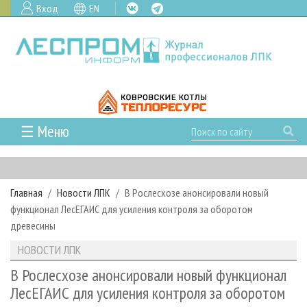
Вход
EN
☰ Меню
ГЛАВНАЯ
РУБРИКИ И ТЕМЫ
Главная
Новости ЛПК
В Рослесхозе анонсировали новый
РУБРИКИ ЖУРНАЛА
НОВОСТИ
функционал ЛесЕГАИС для усиления контроля за оборотом
ЛЕСНОЕ ХОЗЯЙСТВО
КАЛЕНДАРЬ СОБЫТИЙ
древесины
ПРОЕКТЫ ЛПИ
ЛЕСОЗАГОТОВКА
НОВОСТИ ЛПК
АНАЛИТИКА
НОВОСТИ ЛПК
АРХИВ
ЛЕСОПИЛЕНИЕ
НОВОСТИ ЖУРНАЛА
ПРЕДПРИЯТИЯ ЛПК
АРХИВ ЖУРНАЛОВ
В Рослесхозе анонсировали новый функционал
О ЖУРНАЛЕ
ЛесЕГАИС для усиления контроля за оборотом
ДЕРЕВООБРАБОТКА
НОВОСТИ КОМПАНИЙ
ЛЕСНЫЕ РЕГИОНЫ РОССИИ
СТАТЬИ
ПОДПИСКА
РЕКЛАМОДАТЕЛЯМ