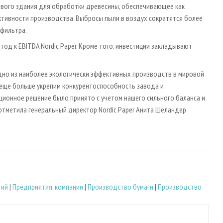
вого здания для обработки древесины, обеспечивающее как
ктивности производства. Выбросы пыли в воздух сократятся более
 фильтра.
год к EBITDA Nordic Paper. Кроме того, инвестиции закладывают
дно из наиболее экологически эффективных производств в мировой
 еще больше укрепим конкурентоспособность завода и
ционное решение было принято с учетом нашего сильного баланса и
отметила генеральный директор Nordic Paper Анита Шёландер.
тий
|
Предприятия, компании
|
Производство бумаги
|
Производство