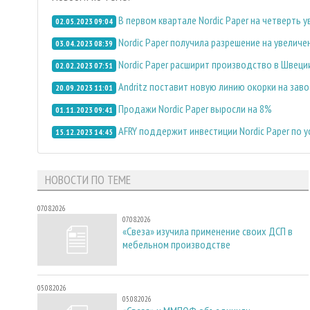
В первом квартале Nordic Paper на четверть 
02.05.2023 09:04
Nordic Paper получила разрешение на увелич
03.04.2023 08:39
Nordic Paper расширит производство в Швеци
02.02.2023 07:51
Andritz поставит новую линию окорки на заво
20.09.2023 11:01
Продажи Nordic Paper выросли на 8%
01.11.2023 09:41
AFRY поддержит инвестиции Nordic Paper по
15.12.2023 14:45
НОВОСТИ ПО ТЕМЕ
07.08.2026
07.08.2026
«Свеза» изучила применение своих ДСП в
мебельном производстве
05.08.2026
05.08.2026