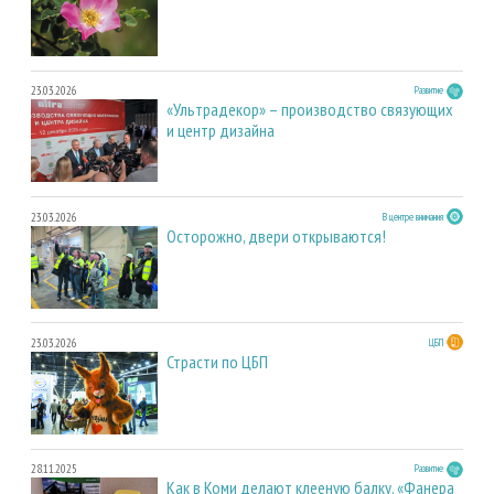
23.03.2026
Развитие
«Ультрадекор» – производство связующих
и центр дизайна
23.03.2026
В центре внимания
Осторожно, двери открываются!
23.03.2026
ЦБП
Страсти по ЦБП
28.11.2025
Развитие
Как в Коми делают клееную балку. «Фанера