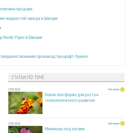
увеличила продажи
ение мощностей завода в Швеции
и
д Nordic Paper в Швеции
 усовершенствованию производства крафт-бумаги
СТАТЬИ ПО ТЕМЕ
27.05.2026
Тема номера
Новая платформа для роста и
технологического развития
27.05.2026
Тема номера
Миллионы под ногами