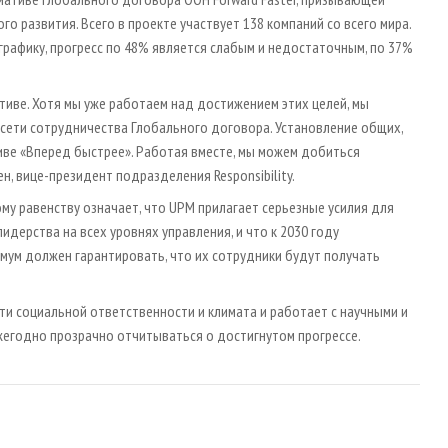
 развития. Всего в проекте участвует 138 компаний со всего мира.
рафику, прогресс по 48% является слабым и недостаточным, по 37%
тиве. Хотя мы уже работаем над достижением этих целей, мы
 сети сотрудничества Глобального договора. Установление общих,
иве «Вперед быстрее». Работая вместе, мы можем добиться
н, вице-президент подразделения Responsibility.
у равенству означает, что UPM прилагает серьезные усилия для
идерства на всех уровнях управления, и что к 2030 году
мум должен гарантировать, что их сотрудники будут получать
ти социальной ответственности и климата и работает с научными и
жегодно прозрачно отчитываться о достигнутом прогрессе.