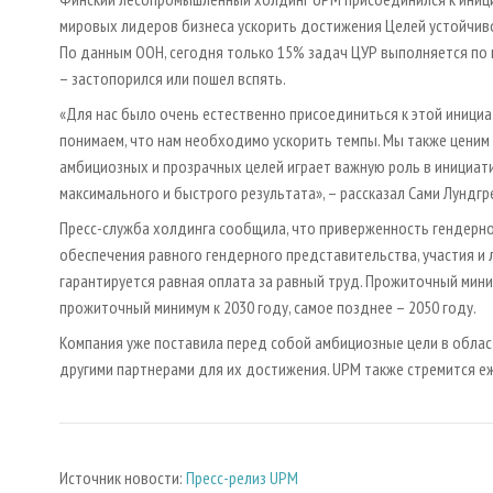
мировых лидеров бизнеса ускорить достижения Целей устойчивого
По данным ООН, сегодня только 15% задач ЦУР выполняется по г
– застопорился или пошел вспять.
«Для нас было очень естественно присоединиться к этой инициа
понимаем, что нам необходимо ускорить темпы. Мы также ценим
амбициозных и прозрачных целей играет важную роль в инициат
максимального и быстрого результата», – рассказал Сами Лундгре
Пресс-служба холдинга сообщила, что приверженность гендерном
обеспечения равного гендерного представительства, участия и л
гарантируется равная оплата за равный труд. Прожиточный мини
прожиточный минимум к 2030 году, самое позднее – 2050 году.
Компания уже поставила перед собой амбициозные цели в облас
другими партнерами для их достижения. UPM также стремится е
Источник новости:
Пресс-релиз UPM