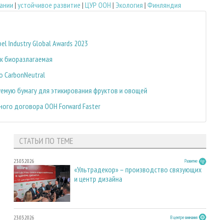
ании
|
устойчивое развитие
|
ЦУР ООН
|
Экология
|
Финляндия
l Industry Global Awards 2023
к биоразлагаемая
ю CarbonNeutral
уемую бумагу для этикирования фруктов и овощей
ного договора ООН Forward Faster
СТАТЬИ ПО ТЕМЕ
23.03.2026
Развитие
«Ультрадекор» – производство связующих
и центр дизайна
23.03.2026
В центре внимания