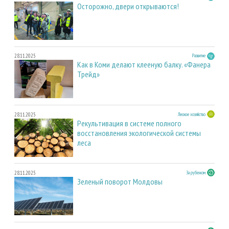
Осторожно, двери открываются!
28.11.2025
Развитие
Как в Коми делают клееную балку. «Фанера
Трейд»
28.11.2025
Лесное хозяйство
Рекультивация в системе полного
восстановления экологической системы
леса
28.11.2025
За рубежом
Зеленый поворот Молдовы