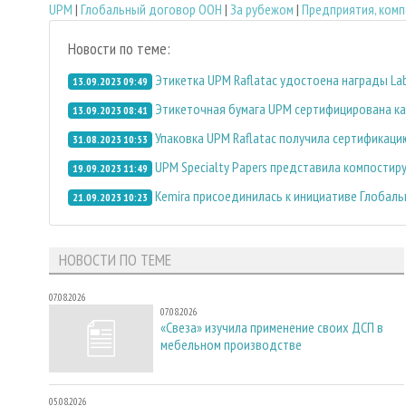
UPM
|
Глобальный договор ООН
|
За рубежом
|
Предприятия, комп
Новости по теме:
Этикетка UPM Raflatac удостоена награды Labe
13.09.2023 09:49
Этикеточная бумага UPM сертифицирована ка
13.09.2023 08:41
Упаковка UPM Raflatac получила сертификаци
31.08.2023 10:53
UPM Specialty Papers представила компостир
19.09.2023 11:49
Kemira присоединилась к инициативе Глобаль
21.09.2023 10:23
НОВОСТИ ПО ТЕМЕ
07.08.2026
07.08.2026
«Свеза» изучила применение своих ДСП в
мебельном производстве
05.08.2026