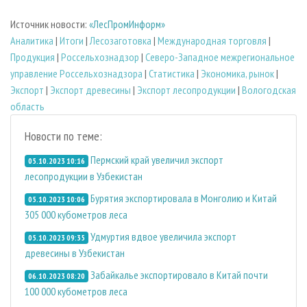
Источник новости:
«ЛесПромИнформ»
Аналитика
|
Итоги
|
Лесозаготовка
|
Международная торговля
|
Продукция
|
Россельхознадзор
|
Северо-Западное межрегиональное
управление Россельхознадзора
|
Статистика
|
Экономика, рынок
|
Экспорт
|
Экспорт древесины
|
Экспорт лесопродукции
|
Вологодская
область
Новости по теме:
Пермский край увеличил экспорт
05.10.2023 10:16
лесопродукции в Узбекистан
Бурятия экспортировала в Монголию и Китай
05.10.2023 10:06
305 000 кубометров леса
Удмуртия вдвое увеличила экспорт
05.10.2023 09:35
древесины в Узбекистан
Забайкалье экспортировало в Китай почти
06.10.2023 08:20
100 000 кубометров леса