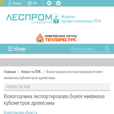
Вход
EN
☰ Меню
ГЛАВНАЯ
РУБРИКИ И ТЕМЫ
Главная
Новости ЛПК
Вологодчина экспортировала более
РУБРИКИ ЖУРНАЛА
НОВОСТИ
миллиона кубометров древесины
ЛЕСНОЕ ХОЗЯЙСТВО
КАЛЕНДАРЬ СОБЫТИЙ
ПРОЕКТЫ ЛПИ
НОВОСТИ ЛПК
ЛЕСОЗАГОТОВКА
НОВОСТИ ЛПК
АНАЛИТИКА
АРХИВ
Вологодчина экспортировала более миллиона
ЛЕСОПИЛЕНИЕ
НОВОСТИ ЖУРНАЛА
ПРЕДПРИЯТИЯ ЛПК
АРХИВ ЖУРНАЛОВ
кубометров древесины
О ЖУРНАЛЕ
ДЕРЕВООБРАБОТКА
НОВОСТИ КОМПАНИЙ
ЛЕСНЫЕ РЕГИОНЫ РОССИИ
СТАТЬИ
ПОДПИСКА
РЕКЛАМОДАТЕЛЯМ
Вологодская область