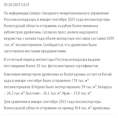
СУШКА ДРЕВЕСИНЫ
ПЕРСОНЫ
КОНТАКТЫ
РЕКЛАМА
05.10.2023 14:23
ПРОИЗВОДСТВО ДРЕВЕСНЫХ ПЛИТ
МОБИЛЬНЫЕ ВЫСТАВКИ
По информации Северо-Западного межрегионального управления
РЕКЛАМА НА САЙТЕ
Россельхознадзора, в январе-сентябре 2023 года лесоэкспортеры
ДЕРЕВЯННОЕ ДОМОСТРОЕНИЕ
ОФИЦИАЛЬНЫЕ ДЕЛЕГАЦИИ
Вологодской области отправили за рубеж более миллиона
ПРОИЗВОДСТВО МЕБЕЛИ
ПРИОРИТЕТНЫЕ ИНВЕСТПРОЕКТЫ
кубометров древесины. Согласно пресс-релизу надзорного
БИОЭНЕРГЕТИКА
ведомства, с начала года объем экспортных поставок составил 1039
RUSSIAN FORESTRY REVIEW
тыс. м³ лесоматериалов. Сообщается, что древесина была
ЦБП
ГАЗЕТА ЛЕСПРОМФОРУМ
заготовлена местными предприятиями.
ИНСТРУМЕНТ И МАТЕРИАЛЫ
БИБЛИОТЕКА СПЕЦИАЛИСТА
В отчетный период инспекторы Россельхознадзора выдали
поставщикам более 18 тыс. фитосанитарных сертификатов.
Ключевым импортером древесины из Вологодчины остается Китай,
куда в январе-сентябре было отправлено 778 тыс. м³
лесоматериалов. В Корею было экспортировано 39 тыс. м³, Беларусь
– 26,2 тыс. м³, Вьетнам – 26,1 тыс. м³, Ирак – 25,8 тыс. м³.
Для сравнения в январе-сентябре 2022 года лесоэкспортеры
Вологодской области отправили за гарницу 914 тыс. м³ древесины.