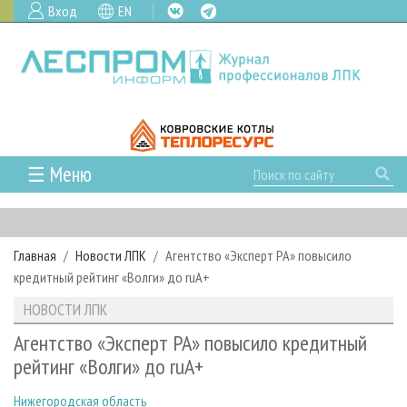
Вход
EN
☰ Меню
ГЛАВНАЯ
РУБРИКИ И ТЕМЫ
Главная
Новости ЛПК
Агентство «Эксперт РА» повысило
РУБРИКИ ЖУРНАЛА
НОВОСТИ
кредитный рейтинг «Волги» до ruА+
ЛЕСНОЕ ХОЗЯЙСТВО
КАЛЕНДАРЬ СОБЫТИЙ
ПРОЕКТЫ ЛПИ
НОВОСТИ ЛПК
ЛЕСОЗАГОТОВКА
НОВОСТИ ЛПК
АНАЛИТИКА
АРХИВ
Агентство «Эксперт РА» повысило кредитный
ЛЕСОПИЛЕНИЕ
НОВОСТИ ЖУРНАЛА
ПРЕДПРИЯТИЯ ЛПК
АРХИВ ЖУРНАЛОВ
рейтинг «Волги» до ruА+
О ЖУРНАЛЕ
ДЕРЕВООБРАБОТКА
НОВОСТИ КОМПАНИЙ
ЛЕСНЫЕ РЕГИОНЫ РОССИИ
СТАТЬИ
ПОДПИСКА
РЕКЛАМОДАТЕЛЯМ
Нижегородская область