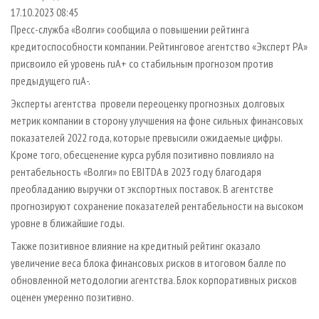
СУШКА ДРЕВЕСИНЫ
ПЕРСОНЫ
КОНТАКТЫ
РЕКЛАМА
17.10.2023 08:45
Пресс-служба «Волги» сообщила о повышении рейтинга
ПРОИЗВОДСТВО ДРЕВЕСНЫХ ПЛИТ
МОБИЛЬНЫЕ ВЫСТАВКИ
РЕКЛАМА НА САЙТЕ
кредитоспособности компании. Рейтинговое агентство «Эксперт РА»
ДЕРЕВЯННОЕ ДОМОСТРОЕНИЕ
ОФИЦИАЛЬНЫЕ ДЕЛЕГАЦИИ
присвоило ей уровень ruА+ со стабильным прогнозом против
ПРОИЗВОДСТВО МЕБЕЛИ
предыдущего ruА-.
ПРИОРИТЕТНЫЕ ИНВЕСТПРОЕКТЫ
БИОЭНЕРГЕТИКА
Эксперты агентства провели переоценку прогнозных долговых
RUSSIAN FORESTRY REVIEW
метрик компании в сторону улучшения на фоне сильных финансовых
ЦБП
ГАЗЕТА ЛЕСПРОМФОРУМ
показателей 2022 года, которые превысили ожидаемые цифры.
ИНСТРУМЕНТ И МАТЕРИАЛЫ
БИБЛИОТЕКА СПЕЦИАЛИСТА
Кроме того, обесценение курса рубля позитивно повлияло на
рентабельность «Волги» по EBITDA в 2023 году благодаря
преобладанию выручки от экспортных поставок. В агентстве
прогнозируют сохранение показателей рентабельности на высоком
уровне в ближайшие годы.
Также позитивное влияние на кредитный рейтинг оказало
увеличение веса блока финансовых рисков в итоговом балле по
обновленной методологии агентства. Блок корпоративных рисков
оценен умеренно позитивно.