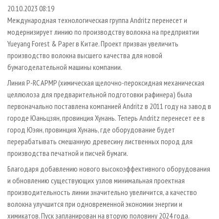
СУШКА ДРЕВЕСИНЫ
ПЕРСОНЫ
КОНТАКТЫ
РЕКЛАМА
20.10.2023 08:19
Международная технологическая группа Andritz перенесет и
ПРОИЗВОДСТВО ДРЕВЕСНЫХ ПЛИТ
МОБИЛЬНЫЕ ВЫСТАВКИ
РЕКЛАМА НА САЙТЕ
модернизирует линию по производству волокна на предприятии
ДЕРЕВЯННОЕ ДОМОСТРОЕНИЕ
ОФИЦИАЛЬНЫЕ ДЕЛЕГАЦИИ
Yueyang Forest & Paper в Китае. Проект призван увеличить
ПРОИЗВОДСТВО МЕБЕЛИ
производство волокна высшего качества для новой
ПРИОРИТЕТНЫЕ ИНВЕСТПРОЕКТЫ
бумагоделательной машины компании.
БИОЭНЕРГЕТИКА
RUSSIAN FORESTRY REVIEW
Линия P-RC APMP (химическая щелочно-пероксидная механическая
ЦБП
ГАЗЕТА ЛЕСПРОМФОРУМ
целлюлоза для предварительной подготовки рафинера) была
ИНСТРУМЕНТ И МАТЕРИАЛЫ
БИБЛИОТЕКА СПЕЦИАЛИСТА
первоначально поставлена компанией Andritz в 2011 году на завод в
городе Юаньцзян, провинция Хунань. Теперь Andritz перенесет ее в
город Юэян, провинция Хунань, где оборудование будет
перерабатывать смешанную древесину лиственных пород для
производства печатной и писчей бумаги.
Благодаря добавлению нового высокоэффективного оборудования
и обновлению существующих узлов минимальная проектная
производительность линии значительно увеличится, а качество
волокна улучшится при одновременной экономии энергии и
химикатов. Пуск запланирован на вторую половину 2024 года.