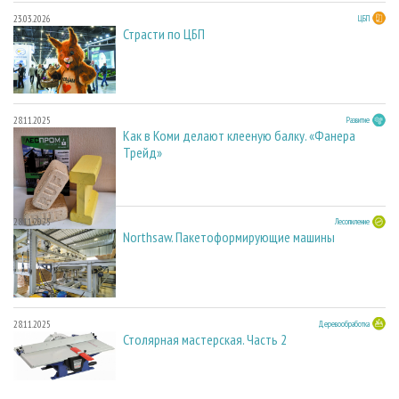
23.03.2026
ЦБП
Страсти по ЦБП
28.11.2025
Развитие
Как в Коми делают клееную балку. «Фанера
Трейд»
28.11.2025
Лесопиление
Northsaw. Пакетоформирующие машины
28.11.2025
Деревообработка
Столярная мастерская. Часть 2