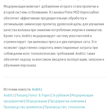
Модернизация включает добавление второго этапа пропитки и
второй системы отбеливания. Установка Prime MSD Impressafiner
обеспечит эффективную предварительную обработку и
оптимальную химическую пропитку древесной щепы для улучшения
качества волокна при снижении потребления энергии и химикатов.
Кроме того, Andritz модернизирует систему уплотнителей и
отремонтирует три шнековых пресса и два напорных сита. Это
позволит существенно сократить инвестиционные затраты при
соблюдении всех технологических требований. Andritz также
обеспечит надзор за монтажом, вводом в эксплуатацию, запуском и
обучением персонала.
Источник новости:
Andritz
Andritz
|
Yueyang Forest & Paper
|
За рубежом
|
Модернизация
предприятий
|
Оборудование
|
Предприятия, компании
|
Производство целлюлозы
|
Производство, технологии,