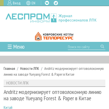
Вход
EN
☰ Меню
ГЛАВНАЯ
РУБРИКИ И ТЕМЫ
Главная
Новости ЛПК
Andritz модернизирует оптоволоконную
РУБРИКИ ЖУРНАЛА
НОВОСТИ
линию на заводе Yueyang Forest & Paper в Китае
ЛЕСНОЕ ХОЗЯЙСТВО
КАЛЕНДАРЬ СОБЫТИЙ
ПРОЕКТЫ ЛПИ
НОВОСТИ ЛПК
ЛЕСОЗАГОТОВКА
НОВОСТИ ЛПК
АНАЛИТИКА
АРХИВ
Andritz модернизирует оптоволоконную линию
ЛЕСОПИЛЕНИЕ
НОВОСТИ ЖУРНАЛА
ПРЕДПРИЯТИЯ ЛПК
АРХИВ ЖУРНАЛОВ
на заводе Yueyang Forest & Paper в Китае
О ЖУРНАЛЕ
ДЕРЕВООБРАБОТКА
НОВОСТИ КОМПАНИЙ
ЛЕСНЫЕ РЕГИОНЫ РОССИИ
СТАТЬИ
ПОДПИСКА
РЕКЛАМОДАТЕЛЯМ
Китай