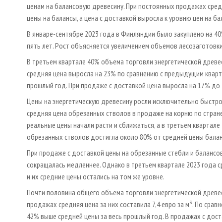
ценам на балансовую древесину. При постоянных продажах сред
цены на балансы, а цена с доставкой выросла к уровню цен на ба
В январе-сентябре 2023 года в Финляндии было закуплено на 4
пять лет. Рост объясняется увеличением объемов лесозаготовки
В третьем квартале 40% объема торговли энергетической древ
средняя цена выросла на 23% по сравнению с предыдущим квартало
прошлый год. При продаже с доставкой цена выросла на 17% до 4
Цены на энергетическую древесину росли исключительно быстро 
средняя цена обрезанных стволов в продаже на корню по стране
реальные цены начали расти и сближаться, а в третьем квартале
обрезанных стволов достигла около 80% от средней цены балан
При продаже с доставкой цены на обрезанные стебли и балансову
сокращалась медленнее. Однако в третьем квартале 2023 года с
и их средние цены остались на том же уровне.
Почти половина общего объема торговли энергетической древе
продажах средняя цена за них составила 7,4 евро за м³. По срав
42% выше средней цены за весь прошлый год. В продажах с дост