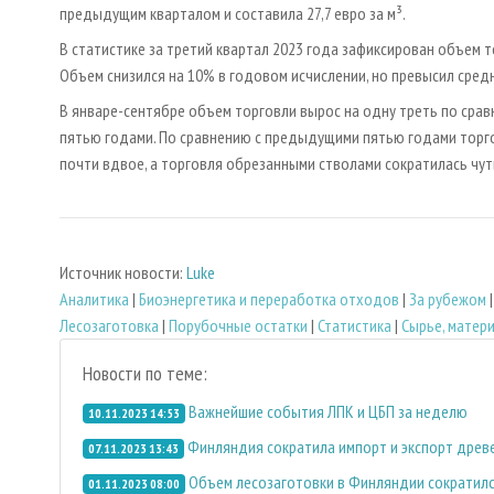
предыдущим кварталом и составила 27,7 евро за м³.
В статистике за третий квартал 2023 года зафиксирован объем т
Объем снизился на 10% в годовом исчислении, но превысил сред
В январе-сентябре объем торговли вырос на одну треть по сра
пятью годами. По сравнению с предыдущими пятью годами торг
почти вдвое, а торговля обрезанными стволами сократилась чут
Источник новости:
Luke
Аналитика
|
Биoэнергетика и переработка отходов
|
За рубежом
Лесозаготовка
|
Порубочные остатки
|
Статистика
|
Сырье, матер
Новости по теме:
Важнейшие события ЛПК и ЦБП за неделю
10.11.2023 14:53
Финляндия сократила импорт и экспорт древ
07.11.2023 13:43
Объем лесозаготовки в Финляндии сократилс
01.11.2023 08:00