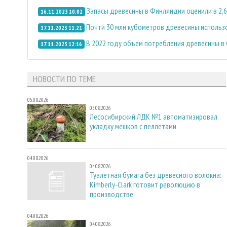
Запасы древесины в Финляндии оценили в 2,
16.11.2023 10:02
Почти 30 млн кубометров древесины использо
17.11.2023 11:21
В 2022 году объем потребления древесины в 
17.11.2023 12:16
НОВОСТИ ПО ТЕМЕ
05.08.2026
05.08.2026
Лесосибирский ЛДК №1 автоматизировал
укладку мешков с пеллетами
04.08.2026
04.08.2026
Туалетная бумага без древесного волокна:
Kimberly-Clark готовит революцию в
производстве
04.08.2026
04.08.2026