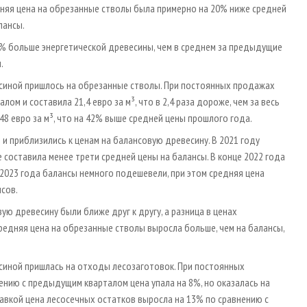
няя цена на обрезанные стволы была примерно на 20% ниже средней
лансы.
0% больше энергетической древесины, чем в среднем за предыдущие
.
есиной пришлось на обрезанные стволы. При постоянных продажах
м и составила 21,4 евро за м³, что в 2,4 раза дороже, чем за весь
8 евро за м³, что на 42% выше средней цены прошлого года.
и приблизились к ценам на балансовую древесину. В 2021 году
 составила менее трети средней цены на балансы. В конце 2022 года
 2023 года балансы немного подешевели, при этом средняя цена
сов.
ю древесину были ближе друг к другу, а разница в ценах
редняя цена на обрезанные стволы выросла больше, чем на балансы,
синой пришлась на отходы лесозаготовок. При постоянных
нению с предыдущим кварталом цена упала на 8%, но оказалась на
авкой цена лесосечных остатков выросла на 13% по сравнению с