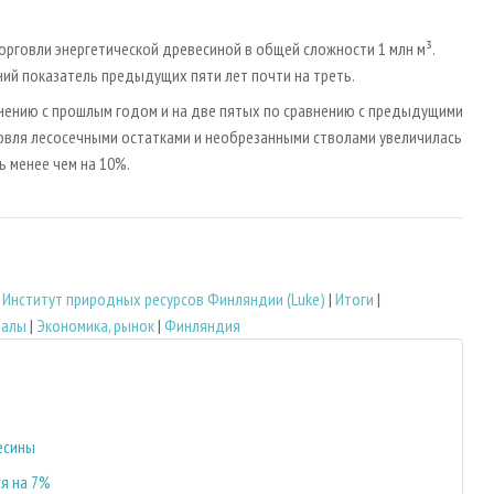
орговли энергетической древесиной в общей сложности 1 млн м³.
ний показатель предыдущих пяти лет почти на треть.
внению с прошлым годом и на две пятых по сравнению с предыдущими
овля лесосечными остатками и необрезанными стволами увеличилась
ь менее чем на 10%.
|
Институт природных ресурсов Финляндии (Luke)
|
Итоги
|
иалы
|
Экономика, рынок
|
Финляндия
есины
я на 7%