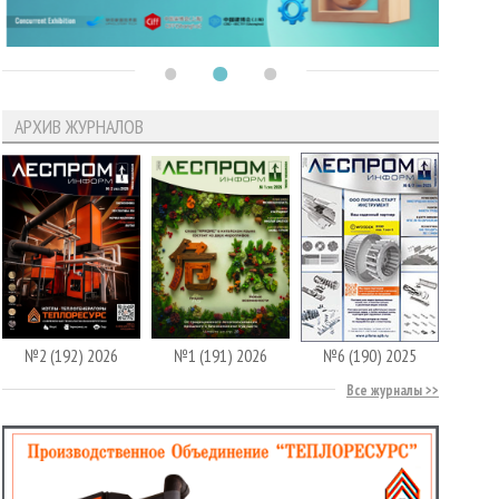
АРХИВ ЖУРНАЛОВ
№2 (192) 2026
№1 (191) 2026
№6 (190) 2025
Все журналы