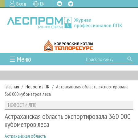
Вход
EN
☰ Меню
ГЛАВНАЯ
РУБРИКИ И ТЕМЫ
Главная
Новости ЛПК
Астраханская область экспортировала
РУБРИКИ ЖУРНАЛА
НОВОСТИ
360 000 кубометров леса
ЛЕСНОЕ ХОЗЯЙСТВО
КАЛЕНДАРЬ СОБЫТИЙ
ПРОЕКТЫ ЛПИ
НОВОСТИ ЛПК
ЛЕСОЗАГОТОВКА
НОВОСТИ ЛПК
АНАЛИТИКА
АРХИВ
Астраханская область экспортировала 360 000
ЛЕСОПИЛЕНИЕ
НОВОСТИ ЖУРНАЛА
ПРЕДПРИЯТИЯ ЛПК
АРХИВ ЖУРНАЛОВ
кубометров леса
О ЖУРНАЛЕ
ДЕРЕВООБРАБОТКА
НОВОСТИ КОМПАНИЙ
ЛЕСНЫЕ РЕГИОНЫ РОССИИ
СТАТЬИ
ПОДПИСКА
РЕКЛАМОДАТЕЛЯМ
Астраханская область