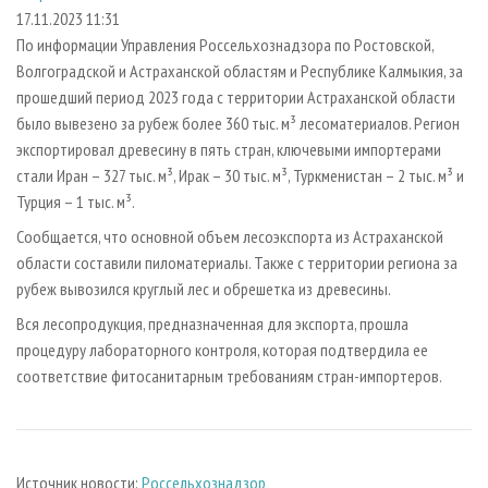
СУШКА ДРЕВЕСИНЫ
ПЕРСОНЫ
КОНТАКТЫ
РЕКЛАМА
17.11.2023 11:31
По информации Управления Россельхознадзора по Ростовской,
ПРОИЗВОДСТВО ДРЕВЕСНЫХ ПЛИТ
МОБИЛЬНЫЕ ВЫСТАВКИ
РЕКЛАМА НА САЙТЕ
Волгоградской и Астраханской областям и Республике Калмыкия, за
ДЕРЕВЯННОЕ ДОМОСТРОЕНИЕ
ОФИЦИАЛЬНЫЕ ДЕЛЕГАЦИИ
прошедший период 2023 года с территории Астраханской области
ПРОИЗВОДСТВО МЕБЕЛИ
было вывезено за рубеж более 360 тыс. м³ лесоматериалов. Регион
ПРИОРИТЕТНЫЕ ИНВЕСТПРОЕКТЫ
экспортировал древесину в пять стран, ключевыми импортерами
БИОЭНЕРГЕТИКА
RUSSIAN FORESTRY REVIEW
стали Иран – 327 тыс. м³, Ирак – 30 тыс. м³, Туркменистан – 2 тыс. м³ и
ЦБП
ГАЗЕТА ЛЕСПРОМФОРУМ
Турция – 1 тыс. м³.
ИНСТРУМЕНТ И МАТЕРИАЛЫ
БИБЛИОТЕКА СПЕЦИАЛИСТА
Сообщается, что основной объем лесоэкспорта из Астраханской
области составили пиломатериалы. Также с территории региона за
рубеж вывозился круглый лес и обрешетка из древесины.
Вся лесопродукция, предназначенная для экспорта, прошла
процедуру лабораторного контроля, которая подтвердила ее
соответствие фитосанитарным требованиям стран-импортеров.
Источник новости:
Россельхознадзор