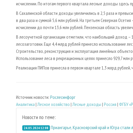
исчислении. По итогам первого квартала лесные доходы здесь пр
В Сахалинской области доходы увеличились в 2,5 раза и превыси
в два раза и суммой 5,6 млн рублей. На третьем Северная Осети
исчислении до почти 13,6 млн рублей. Пензенская область увели
В лесоучетной организации отметили, что наибольший доход – 1
лесозаготовки. Еще 4,4 млрд рублей принесло использование лес
Строительство, реконструкция и эксплуатация линейных объектов
Использование леса в рекреационных целях принесло 929,7 млн р
Реализация ПИПов принесла в первом квартале 1,3 млрд рублей, ч
Источник новости:
Рослесинфорг
Аналитика
|
Лесное хозяйство
|
Лесные доходы
|
Россия
|
ФГБУ «
Новости по теме:
Приангарье, Красноярский край и Югра стали
24.05.2024 12:08