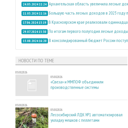
Архангельская область увеличила лесные до
24.05.2024 11:24
Большую часть лесных доходов в 2023 году 
11.03.2024 11:16
В Красноярском крае реализовали одиннадца
17.06.2024 13:19
По итогам первого полугодия лесные доходы
29.07.2024 15:30
В консолидированный бюджет России поступи
15.08.2024 16:20
НОВОСТИ ПО ТЕМЕ
05.08.2026
05.08.2026
«Свеза» и ММПОФ объединили
производственные системы
05.08.2026
05.08.2026
Лесосибирский ЛДК №1 автоматизировал
укладку мешков с пеллетами