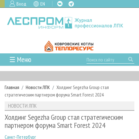
Вход
EN
☰ Меню
ГЛАВНАЯ
РУБРИКИ И ТЕМЫ
Главная
Новости ЛПК
Холдинг Segezha Group стал
РУБРИКИ ЖУРНАЛА
НОВОСТИ
стратегическим партнером форума Smart Forest 2024
ЛЕСНОЕ ХОЗЯЙСТВО
КАЛЕНДАРЬ СОБЫТИЙ
ПРОЕКТЫ ЛПИ
НОВОСТИ ЛПК
ЛЕСОЗАГОТОВКА
НОВОСТИ ЛПК
АНАЛИТИКА
АРХИВ
Холдинг Segezha Group стал стратегическим
ЛЕСОПИЛЕНИЕ
НОВОСТИ ЖУРНАЛА
ПРЕДПРИЯТИЯ ЛПК
АРХИВ ЖУРНАЛОВ
партнером форума Smart Forest 2024
О ЖУРНАЛЕ
ДЕРЕВООБРАБОТКА
НОВОСТИ КОМПАНИЙ
ЛЕСНЫЕ РЕГИОНЫ РОССИИ
СТАТЬИ
ПОДПИСКА
РЕКЛАМОДАТЕЛЯМ
Санкт-Петербург