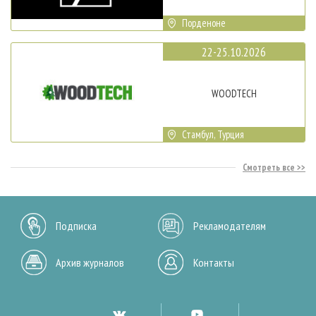
Порденоне
22-25.10.2026
WOODTECH
Стамбул, Турция
Смотреть все
Подписка
Рекламодателям
Архив журналов
Контакты