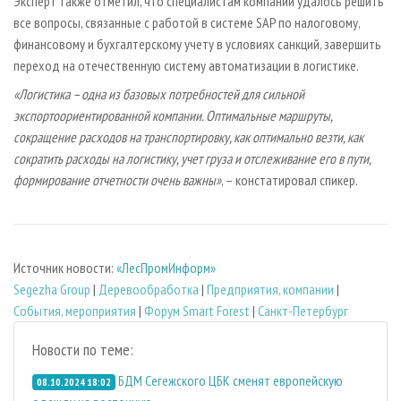
Эксперт также отметил, что специалистам компании удалось решить
все вопросы, связанные с работой в системе SAP по налоговому,
финансовому и бухгалтерскому учету в условиях санкций, завершить
переход на отечественную систему автоматизации в логистике.
«Логистика – одна из базовых потребностей для сильной
экспортоориентированной компании. Оптимальные маршруты,
сокращение расходов на транспортировку, как оптимально везти, как
сократить расходы на логистику, учет груза и отслеживание его в пути,
формирование отчетности очень важны»
, – констатировал спикер.
Источник новости:
«ЛесПромИнформ»
Segezha Group
|
Деревообработка
|
Предприятия, компании
|
События, мероприятия
|
Форум Smart Forest
|
Санкт-Петербург
Новости по теме:
БДМ Сегежского ЦБК сменят европейскую
08.10.2024 18:02