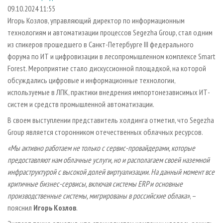
СУШКА ДРЕВЕСИНЫ
ПЕРСОНЫ
КОНТАКТЫ
РЕКЛАМА
09.10.2024 11:55
Игорь Козлов, управляющий директор по информационным
ПРОИЗВОДСТВО ДРЕВЕСНЫХ ПЛИТ
МОБИЛЬНЫЕ ВЫСТАВКИ
РЕКЛАМА НА САЙТЕ
технологиям и автоматизации процессов Segezha Group, стал одним
ДЕРЕВЯННОЕ ДОМОСТРОЕНИЕ
ОФИЦИАЛЬНЫЕ ДЕЛЕГАЦИИ
из спикеров прошедшего в Санкт-Петербурге III федерального
ПРОИЗВОДСТВО МЕБЕЛИ
форума по ИТ и цифровизации в лесопромышленном комплексе Smart
ПРИОРИТЕТНЫЕ ИНВЕСТПРОЕКТЫ
Forest. Мероприятие стало дискуссионной площадкой, на которой
БИОЭНЕРГЕТИКА
RUSSIAN FORESTRY REVIEW
обсуждались цифровые и информационные технологии,
ЦБП
ГАЗЕТА ЛЕСПРОМФОРУМ
используемые в ЛПК, практики внедрения импортонезависимых ИТ-
систем и средств промышленной автоматизации.
ИНСТРУМЕНТ И МАТЕРИАЛЫ
БИБЛИОТЕКА СПЕЦИАЛИСТА
В своем выступлении представитель холдинга отметил, что Segezha
Group является сторонником отечественных облачных ресурсов.
«Мы активно работаем не только с сервис-провайдерами, которые
предоставляют нам облачные услуги, но и располагаем своей наземной
инфраструктурой с высокой долей виртуализации. На данный момент все
критичные бизнес-сервисы, включая системы ERP и основные
производственные системы, мигрированы в российские облака»
, –
пояснил
Игорь Козлов
.