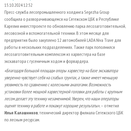
СУШКА ДРЕВЕСИНЫ
ПЕРСОНЫ
КОНТАКТЫ
РЕКЛАМА
15.10.2024 12:52
Пресс-служба лесопромышленного холдинга Segezha Group
ПРОИЗВОДСТВО ДРЕВЕСНЫХ ПЛИТ
МОБИЛЬНЫЕ ВЫСТАВКИ
РЕКЛАМА НА САЙТЕ
сообщила о разворачивающемся на Сегежском ЦБК в Республике
ДЕРЕВЯННОЕ ДОМОСТРОЕНИЕ
ОФИЦИАЛЬНЫЕ ДЕЛЕГАЦИИ
Карелия инвестпроекте по обновлению парка лесозаготовительной,
ПРОИЗВОДСТВО МЕБЕЛИ
лесовозной и вспомогательной техники. В этом месяце для
ПРИОРИТЕТНЫЕ ИНВЕСТПРОЕКТЫ
предприятия было закуплено 12 автомобилей LADA Niva Trave для
БИОЭНЕРГЕТИКА
RUSSIAN FORESTRY REVIEW
работы в нескольких подразделениях. Также парк пополнился
ЦБП
ГАЗЕТА ЛЕСПРОМФОРУМ
лесозаготовительным комплексом из харвестера на базе
экскаватора с гусеничным ходом и форвардера.
ИНСТРУМЕНТ И МАТЕРИАЛЫ
БИБЛИОТЕКА СПЕЦИАЛИСТА
«Благодаря большой площади опоры харвестер на базе экскаватора
уверенно чувствует себя на слабых грунтах, а также имеет меньшую
уязвимость по сравнению с колесными аналогами. Возможность
установки более мощной харвестерной головки для работы с крупным
лесом делает эту технику незаменимой. Уверен, что наши операторы
оценят технику в работе и покажут хорошие результаты»
, – отметил
Илья Калашников
, технический директор филиала Сегежского ЦБК
по лесным ресурсам.