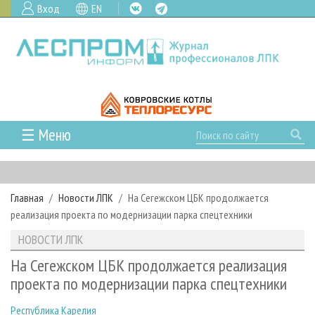
Вход
EN
☰ Меню
ГЛАВНАЯ
РУБРИКИ И ТЕМЫ
Главная
Новости ЛПК
На Сегежском ЦБК продолжается
РУБРИКИ ЖУРНАЛА
НОВОСТИ
реализация проекта по модернизации парка спецтехники
ЛЕСНОЕ ХОЗЯЙСТВО
КАЛЕНДАРЬ СОБЫТИЙ
ПРОЕКТЫ ЛПИ
НОВОСТИ ЛПК
ЛЕСОЗАГОТОВКА
НОВОСТИ ЛПК
АНАЛИТИКА
АРХИВ
На Сегежском ЦБК продолжается реализация
ЛЕСОПИЛЕНИЕ
НОВОСТИ ЖУРНАЛА
ПРЕДПРИЯТИЯ ЛПК
АРХИВ ЖУРНАЛОВ
проекта по модернизации парка спецтехники
О ЖУРНАЛЕ
ДЕРЕВООБРАБОТКА
НОВОСТИ КОМПАНИЙ
ЛЕСНЫЕ РЕГИОНЫ РОССИИ
СТАТЬИ
ПОДПИСКА
РЕКЛАМОДАТЕЛЯМ
Республика Карелия