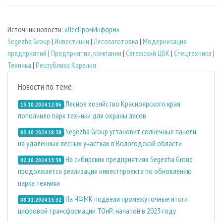
Источник новости:
«ЛесПромИнформ»
Segezha Group
|
Инвестиции
|
Лесозаготовка
|
Модернизация
предприятий
|
Предприятия, компании
|
Сегежский ЦБК
|
Спецтехника
|
Техника
|
Республика Карелия
Новости по теме:
Лесное хозяйство Красноярского края
15.10.2024 12:06
пополнило парк техники для охраны лесов
Segezha Group установит солнечные панели
03.10.2024 18:38
на удаленных лесных участках в Вологодской области
На сибирских предприятиях Segezha Group
02.10.2024 13:38
продолжается реализация инвестпроекта по обновлению
парка техники
На ЧФМК подвели промежуточные итоги
08.11.2024 13:32
цифровой трансформации ТОиР, начатой в 2023 году