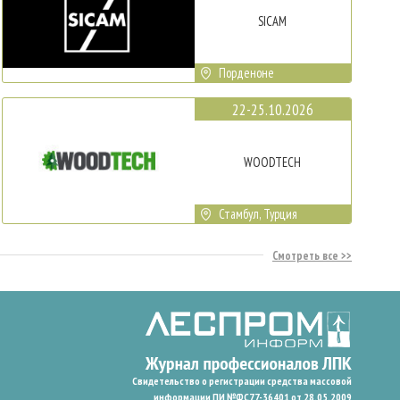
SICAM
Порденоне
22-25.10.2026
WOODTECH
Стамбул, Турция
Смотреть все
Свидетельство о регистрации средства массовой
информации ПИ №ФС77-36401 от 28.05.2009