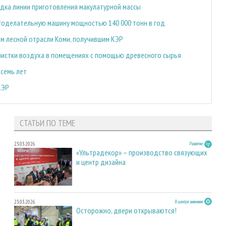
адка линии приготовления макулатурной массы
агоделательную машину мощностью 140 000 тонн в год
м лесной отрасли Коми, получившим КЭР
истки воздуха в помещениях с помощью древесного сырья
семь лет
КЭР
СТАТЬИ ПО ТЕМЕ
23.03.2026
Развитие
«Ультрадекор» – производство связующих
и центр дизайна
23.03.2026
В центре внимания
Осторожно, двери открываются!