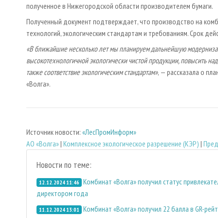
полученное в Нижегородской области производителем бумаги.
Полученный документ подтверждает, что производство на ком
технологий, экологическим стандартам и требованиям. Срок дейс
«В ближайшие несколько лет мы планируем дальнейшую модернизаци
высокотехнологичной экологически чистой продукции, повысить над
также соответствие экологическим стандартам»
, — рассказала о пл
«Волга».
Источник новости:
«ЛесПромИнформ»
АО «Волга»
|
Комплексное экологическое разрешение (КЭР)
|
Пред
Новости по теме:
Комбинат «Волга» получил статус привлекат
12.12.2024 11:46
директором года
Комбинат «Волга» получил 22 балла в GR-рейт
11.12.2024 13:01