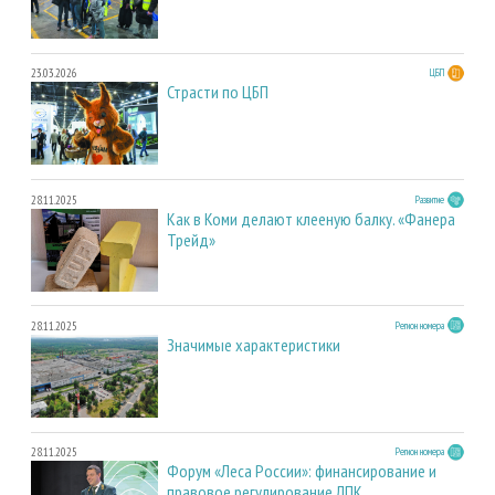
23.03.2026
ЦБП
Страсти по ЦБП
28.11.2025
Развитие
Как в Коми делают клееную балку. «Фанера
Трейд»
28.11.2025
Регион номера
Значимые характеристики
28.11.2025
Регион номера
Форум «Леса России»: финансирование и
правовое регулирование ЛПК