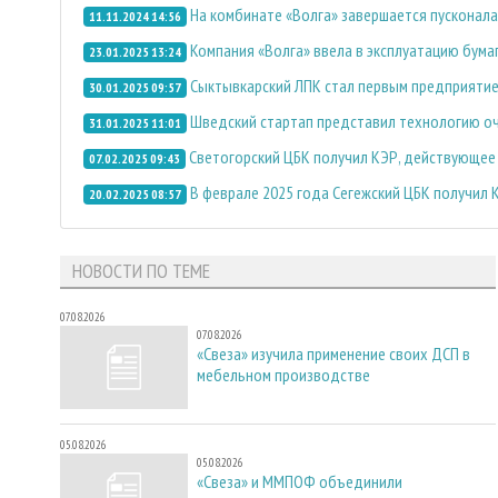
На комбинате «Волга» завершается пусконал
11.11.2024 14:56
Компания «Волга» ввела в эксплуатацию бум
23.01.2025 13:24
Сыктывкарский ЛПК стал первым предприятие
30.01.2025 09:57
Шведский стартап представил технологию оч
31.01.2025 11:01
Светогорский ЦБК получил КЭР, действующее 
07.02.2025 09:43
В феврале 2025 года Сегежский ЦБК получил 
20.02.2025 08:57
НОВОСТИ ПО ТЕМЕ
07.08.2026
07.08.2026
«Свеза» изучила применение своих ДСП в
мебельном производстве
05.08.2026
05.08.2026
«Свеза» и ММПОФ объединили