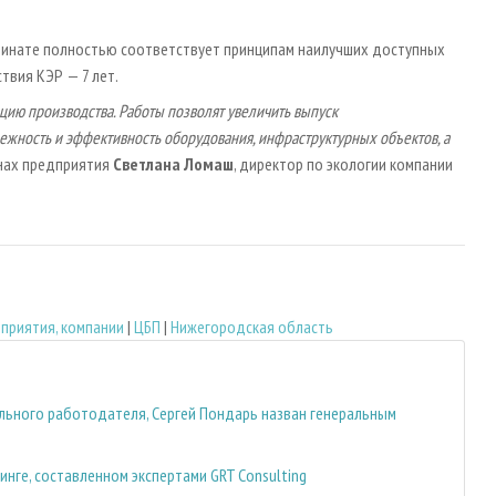
бинате полностью соответствует принципам наилучших доступных
твия КЭР — 7 лет.
ю производства. Работы позволят увеличить выпуск
ежность и эффективность оборудования, инфраструктурных объектов, а
анах предприятия
Светлана Ломаш
, директор по экологии компании
приятия, компании
|
ЦБП
|
Нижегородская область
ельного работодателя, Сергей Пондарь назван генеральным
инге, составленном экспертами GRT Consulting