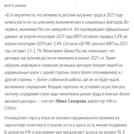
всего рынка.
«Есть вероятность, что активность россиян на рынке труда в 2025 году
начала расти из-за сочетания экономических и социальных факторов. Во-
первых, экономика России замедляется. Это подтверждают официальные
данные: во втором полугодии 2023 года ВВП составлял порядка 5,8%, во
втором полугодии 2024 уже 3,4%. Согласно ЦБ РФ, прогноз ВВП на 2025
год составит 1,5-1,7%. Мониторинг Банка России, показывает, что
деловые настроения достигли минимума в начале 2025-го. Таким
образом, инфляция и снижение реальных доходов толкают людей на
кардинальные шаги: с одной стороны, поиск более оплачиваемой, а с
другой стороны, — более стабильной работы, где их не будут ждать
возможные сокращения. Текущие зарплаты не успевают за ростом цен,
поэтому сотрудники стали чаще мониторить рынок труда в поисках более
высокого дохода»
, — считает
Юлия Сахарова
, директор «HH.ru
СЗФО».
Охлаждение спроса пока не оказало кардинального влияния на
зарплатную политику в отрасли, хотя и здесь есть мягкие подвижки.
В целом по РФ отраслевики уже предлагают доход на уровне 91,9