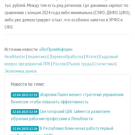
тыс. рублей. Между тем есть ряд регионов, где динамика зарплат по
сравнению с концом 2024 года либо минимальна (СЗФО, ДВФО, ЦФО),
либо уже демонстрируют откат, что особенно заметно в УРФО и
СФО.
Источник новости:
«ЛесПромИнформ»
HeadHunter
|
Аналитика
|
Деревообработка
|
Итоги
|
Кадровый
вопрос предприятий ЛПК
|
Россия
|
Рынок труда
|
Статистика
|
Экономика, рынок
Новости по теме:
«Карелия Палп» меняет стратегию управления
22.04.2025 12:52
бизнесом, чтобы повысить эффективность
Светогорский ЦБК займется развитием
22.04.2025 12:39
обучения рабочим профессиям в Ленобласти
В Республике Коми начал работу первый
22.04.2025 12:26