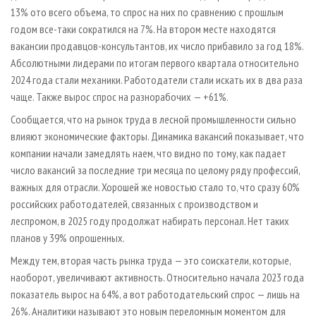
13% ото всего объема, то спрос на них по сравнению с прошлым
годом все-таки сократился на 7%. На втором месте находятся
вакансии продавцов-консультантов, их число прибавило за год 18%.
Абсолютными лидерами по итогам первого квартала относительно
2024 года стали механики. Работодатели стали искать их в два раза
чаще. Также вырос спрос на разнорабочих — +61%.
Сообщается, что на рынок труда в лесной промышленности сильно
влияют экономические факторы. Динамика вакансий показывает, что
компании начали замедлять наем, что видно по тому, как падает
число вакансий за последние три месяца по целому ряду профессий,
важных для отрасли. Хорошей же новостью стало то, что сразу 60%
российских работодателей, связанных с производством и
леспромом, в 2025 году продолжат набирать персонал. Нет таких
планов у 39% опрошенных.
Между тем, вторая часть рынка труда — это соискатели, которые,
наоборот, увеличивают активность. Относительно начала 2023 года
показатель вырос на 64%, а вот работодательский спрос — лишь на
26%. Аналитики называют это новым переломным моментом для