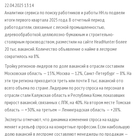
СУШКА ДРЕВЕСИНЫ
ПЕРСОНЫ
КОНТАКТЫ
РЕКЛАМА
22.04.2025 13:14
Аналитики сервиса по поиску работников и работы HH.ru подвели
ПРОИЗВОДСТВО ДРЕВЕСНЫХ ПЛИТ
МОБИЛЬНЫЕ ВЫСТАВКИ
РЕКЛАМА НА САЙТЕ
итоги первого квартала 2025 года. В отчетный период
ДЕРЕВЯННОЕ ДОМОСТРОЕНИЕ
ОФИЦИАЛЬНЫЕ ДЕЛЕГАЦИИ
работодатели, связанные с лесной промышленностью,
ПРОИЗВОДСТВО МЕБЕЛИ
деревообработкой, целлюлозно-бумажным и строительно-
ПРИОРИТЕТНЫЕ ИНВЕСТПРОЕКТЫ
столярным производством, разместили на сайте HeadHunter более
БИОЭНЕРГЕТИКА
RUSSIAN FORESTRY REVIEW
20 тыс. вакансий. Количество объявление о найме в леспроме
ЦБП
ГАЗЕТА ЛЕСПРОМФОРУМ
сократилось на 8%.
ИНСТРУМЕНТ И МАТЕРИАЛЫ
БИБЛИОТЕКА СПЕЦИАЛИСТА
Тройку регионов-лидеров по доле вакансий в отрасли составили
Московская область — 15%, Москва — 12%, Санкт-Петербург — 8%. На
эти три региона приходится треть или почти 8 тыс. вакансий ото
всего объема по стране. Лидерами по росту спроса на персонал в
отрасли стали Калужская область и Республика Коми, показавших
прирост вакансий, связанных с ЛПК, на 40%. На втором месте Томская
область — +30%, на третьем — Ленинградская область — +28%.
Эксперты отмечают, что динамика изменения спроса на кадры
меняет и рельеф спроса на конкретные профессии. Если наибольшую
долю вакансий в леспроме составляют менеджеры по продажам —