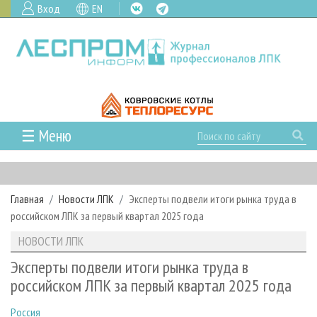
Вход
EN
☰ Меню
ГЛАВНАЯ
РУБРИКИ И ТЕМЫ
Главная
Новости ЛПК
Эксперты подвели итоги рынка труда в
РУБРИКИ ЖУРНАЛА
НОВОСТИ
российском ЛПК за первый квартал 2025 года
ЛЕСНОЕ ХОЗЯЙСТВО
КАЛЕНДАРЬ СОБЫТИЙ
ПРОЕКТЫ ЛПИ
НОВОСТИ ЛПК
ЛЕСОЗАГОТОВКА
НОВОСТИ ЛПК
АНАЛИТИКА
АРХИВ
Эксперты подвели итоги рынка труда в
ЛЕСОПИЛЕНИЕ
НОВОСТИ ЖУРНАЛА
ПРЕДПРИЯТИЯ ЛПК
АРХИВ ЖУРНАЛОВ
российском ЛПК за первый квартал 2025 года
О ЖУРНАЛЕ
ДЕРЕВООБРАБОТКА
НОВОСТИ КОМПАНИЙ
ЛЕСНЫЕ РЕГИОНЫ РОССИИ
СТАТЬИ
ПОДПИСКА
РЕКЛАМОДАТЕЛЯМ
Россия