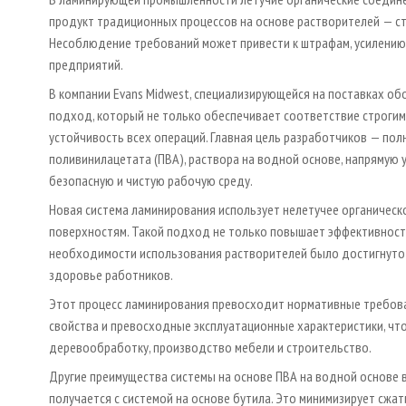
продукт традиционных процессов на основе растворителей — ст
Несоблюдение требований может привести к штрафам, усилению 
предприятий.
В компании Evans Midwest, специализирующейся на поставках о
подход, который не только обеспечивает соответствие строгим
устойчивость всех операций. Главная цель разработчиков — по
поливинилацетата (ПВА), раствора на водной основе, напрямую
безопасную и чистую рабочую среду.
Новая система ламинирования использует нелетучее органическ
поверхностям. Такой подход не только повышает эффективность
необходимости использования растворителей было достигнуто 
здоровье работников.
Этот процесс ламинирования превосходит нормативные требова
свойства и превосходные эксплуатационные характеристики, чт
деревообработку, производство мебели и строительство.
Другие преимущества системы на основе ПВА на водной основе 
получается с системой на основе бутила. Это минимизирует сжа