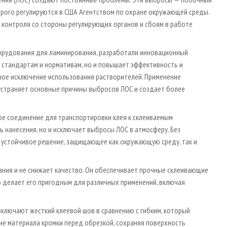
рого регулируются в США Агентством по охране окружающей среды.
контроля со стороны регулирующих органов и сбоям в работе
борудования для ламинирования, разработали инновационный
 стандартам и нормативам, но и повышает эффективность и
лное исключение использования растворителей. Применение
 устраняет основные причины выбросов ЛОС и создает более
ое соединение для транспортировки клея к склеиваемым
 нанесения, но и исключает выбросы ЛОС в атмосферу. Без
устойчивое решение, защищающее как окружающую среду, так и
ния и не снижает качество. Он обеспечивает прочные склеивающие
о делает его пригодным для различных применений, включая
включают жесткий клеевой шов в сравнению с гибким, который
тие материала кромки перед обрезкой, сохраняя поверхность