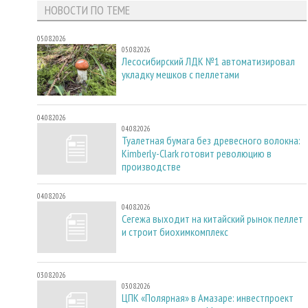
НОВОСТИ ПО ТЕМЕ
05.08.2026
05.08.2026
Лесосибирский ЛДК №1 автоматизировал
укладку мешков с пеллетами
04.08.2026
04.08.2026
Туалетная бумага без древесного волокна:
Kimberly-Clark готовит революцию в
производстве
04.08.2026
04.08.2026
Сегежа выходит на китайский рынок пеллет
и строит биохимкомплекс
03.08.2026
03.08.2026
ЦПК «Полярная» в Амазаре: инвестпроект