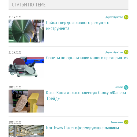
СТАТЬИ ПО ТЕМЕ
23.03.2026
Деревообработка
Пайка твердосплавного режущего
инструмента
23.03.2026
Деревообработка
Советы по организации малого предприятия
28.11.2025
Развитие
Как в Коми делают клееную балку. «Фанера
Трейд»
28.11.2025
Лесопиление
Northsaw. Пакетоформирующие машины