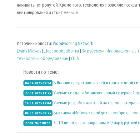
ламината нетронутой. Кроме того, технология позволяет сократ
вентилирования и стоит меньше.
Источник новости:
Woodworking Network
Evans Midwes
|
Деревообработка
|
За рубежом
|
Инновационные т
технологии, оборудование
|
США
Новости по теме:
В Японии представили клей из эпоксидной см
04.04.2025 09:14
Ученые создали биоинженерный суперклей, у
22.01.2025 11:33
Ученые разработали клей на основе натурал
16.01.2025 12:04
Выставка «Мебель» пройдет в ноябре на ново
06.05.2025 08:33
За 10 лет «Свеза» направила 6,9 млрд рублей
27.08.2025 08:11