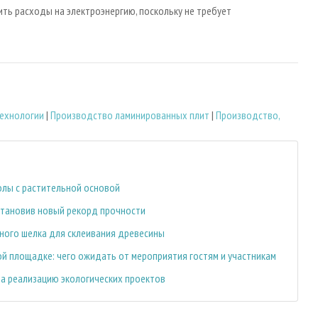
ить расходы на электроэнергию, поскольку не требует
ехнологии
|
Производство ламинированных плит
|
Производство,
олы с растительной основой
становив новый рекорд прочности
ьного шелка для склеивания древесины
й площадке: чего ожидать от мероприятия гостям и участникам
 на реализацию экологических проектов