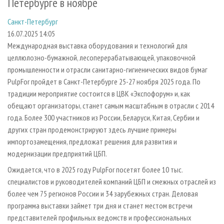
Петербурге в ноябре
СУШКА ДРЕВЕСИНЫ
ПЕРСОНЫ
КОНТАКТЫ
РЕКЛАМА
Санкт-Петербург
ПРОИЗВОДСТВО ДРЕВЕСНЫХ ПЛИТ
МОБИЛЬНЫЕ ВЫСТАВКИ
РЕКЛАМА НА САЙТЕ
16.07.2025 14:05
ДЕРЕВЯННОЕ ДОМОСТРОЕНИЕ
ОФИЦИАЛЬНЫЕ ДЕЛЕГАЦИИ
Международная выставка оборудования и технологий для
ПРОИЗВОДСТВО МЕБЕЛИ
ПРИОРИТЕТНЫЕ ИНВЕСТПРОЕКТЫ
целлюлозно-бумажной, лесоперерабатывающей, упаковочной
промышленности и отрасли санитарно-гигиенических видов бумаг
БИОЭНЕРГЕТИКА
RUSSIAN FORESTRY REVIEW
PulpFor пройдет в Санкт-Петербурге 25-27 ноября 2025 года. По
ЦБП
ГАЗЕТА ЛЕСПРОМФОРУМ
традиции мероприятие состоится в ЦВК «Экспофорум» и, как
обещают организаторы, станет самым масштабным в отрасли с 2014
ИНСТРУМЕНТ И МАТЕРИАЛЫ
БИБЛИОТЕКА СПЕЦИАЛИСТА
года. Более 300 участников из России, Беларуси, Китая, Сербии и
других стран продемонстрируют здесь лучшие примеры
импортозамещения, предложат решения для развития и
модернизации предприятий ЦБП.
Ожидается, что в 2025 году PulpFor посетят более 10 тыс.
специалистов и руководителей компаний ЦБП и смежных отраслей из
более чем 75 регионов России и 34 зарубежных стран. Деловая
программа выставки займет три дня и станет местом встречи
представителей профильных ведомств и профессиональных