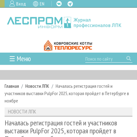
Вход
EN
☰ Меню
ГЛАВНАЯ
РУБРИКИ И ТЕМЫ
Главная
Новости ЛПК
Началась регистрация гостей и
РУБРИКИ ЖУРНАЛА
НОВОСТИ
участников выставки PulpFor 2025, которая пройдет в Петербурге в
ЛЕСНОЕ ХОЗЯЙСТВО
КАЛЕНДАРЬ СОБЫТИЙ
ноябре
ПРОЕКТЫ ЛПИ
ЛЕСОЗАГОТОВКА
НОВОСТИ ЛПК
АНАЛИТИКА
НОВОСТИ ЛПК
АРХИВ
ЛЕСОПИЛЕНИЕ
НОВОСТИ ЖУРНАЛА
ПРЕДПРИЯТИЯ ЛПК
АРХИВ ЖУРНАЛОВ
Началась регистрация гостей и участников
О ЖУРНАЛЕ
выставки PulpFor 2025, которая пройдет в
ДЕРЕВООБРАБОТКА
НОВОСТИ КОМПАНИЙ
ЛЕСНЫЕ РЕГИОНЫ РОССИИ
СТАТЬИ
ПОДПИСКА
РЕКЛАМОДАТЕЛЯМ