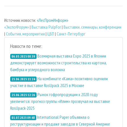
Источник новости:
«ЛесПромИнформ»
«ЭкспоФорум»
|
Выставка PulpFor
|
Выставки, семинары, конференции
|
События, мероприятия
|
ЦБП
|
Санкт-Петербург
Новости по теме:
Всемирная выставка Expo 2025 в Японии
06.05.2025 08:59
демонстрирует возможности строительства из картона,
бамбука и углеродного волокна
На комбинате «Кама» позитивно оценили
25.06.2025 11:24
участие в выставке RosUpack 2025 в Москве
Рынок гофропродукции к 2028 году
25.06.2025 12:26
увеличится: прогноз группы «Илим» прозвучал на выставке
RosUpack-2025
International Paper объявила о
01.07.2025 09:48
реструктуризации и продаже заводов в Северной Америке