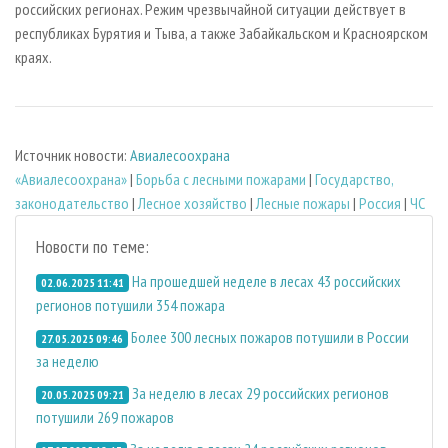
российских регионах. Режим чрезвычайной ситуации действует в
республиках Бурятия и Тыва, а также Забайкальском и Красноярском
краях.
Источник новости:
Авиалесоохрана
«Авиалесоохрана»
|
Борьба с лесными пожарами
|
Государство,
законодательство
|
Лесное хозяйство
|
Лесные пожары
|
Россия
|
ЧС
Новости по теме:
На прошедшей неделе в лесах 43 российских
02.06.2025 11:41
регионов потушили 354 пожара
Более 300 лесных пожаров потушили в России
27.05.2025 09:46
за неделю
За неделю в лесах 29 российских регионов
20.05.2025 09:21
потушили 269 пожаров