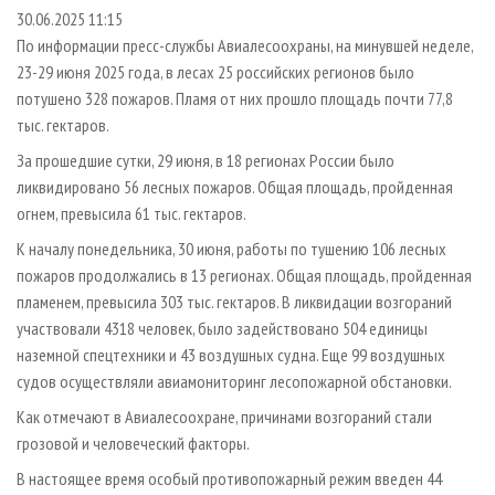
СУШКА ДРЕВЕСИНЫ
ПЕРСОНЫ
КОНТАКТЫ
РЕКЛАМА
30.06.2025 11:15
По информации пресс-службы Авиалесоохраны, на минувшей неделе,
ПРОИЗВОДСТВО ДРЕВЕСНЫХ ПЛИТ
МОБИЛЬНЫЕ ВЫСТАВКИ
РЕКЛАМА НА САЙТЕ
23-29 июня 2025 года, в лесах 25 российских регионов было
ДЕРЕВЯННОЕ ДОМОСТРОЕНИЕ
ОФИЦИАЛЬНЫЕ ДЕЛЕГАЦИИ
потушено 328 пожаров. Пламя от них прошло площадь почти 77,8
ПРОИЗВОДСТВО МЕБЕЛИ
тыс. гектаров.
ПРИОРИТЕТНЫЕ ИНВЕСТПРОЕКТЫ
БИОЭНЕРГЕТИКА
За прошедшие сутки, 29 июня, в 18 регионах России было
RUSSIAN FORESTRY REVIEW
ликвидировано 56 лесных пожаров. Общая площадь, пройденная
ЦБП
ГАЗЕТА ЛЕСПРОМФОРУМ
огнем, превысила 61 тыс. гектаров.
ИНСТРУМЕНТ И МАТЕРИАЛЫ
БИБЛИОТЕКА СПЕЦИАЛИСТА
К началу понедельника, 30 июня, работы по тушению 106 лесных
пожаров продолжались в 13 регионах. Общая площадь, пройденная
пламенем, превысила 303 тыс. гектаров. В ликвидации возгораний
участвовали 4318 человек, было задействовано 504 единицы
наземной спецтехники и 43 воздушных судна. Еще 99 воздушных
судов осуществляли авиамониторинг лесопожарной обстановки.
Как отмечают в Авиалесоохране, причинами возгораний стали
грозовой и человеческий факторы.
В настоящее время особый противопожарный режим введен 44