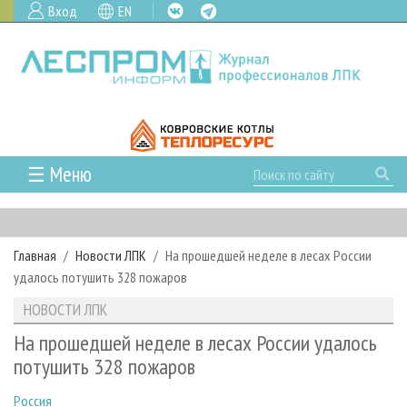
Вход
EN
☰ Меню
ГЛАВНАЯ
РУБРИКИ И ТЕМЫ
Главная
Новости ЛПК
На прошедшей неделе в лесах России
РУБРИКИ ЖУРНАЛА
НОВОСТИ
удалось потушить 328 пожаров
ЛЕСНОЕ ХОЗЯЙСТВО
КАЛЕНДАРЬ СОБЫТИЙ
ПРОЕКТЫ ЛПИ
НОВОСТИ ЛПК
ЛЕСОЗАГОТОВКА
НОВОСТИ ЛПК
АНАЛИТИКА
АРХИВ
На прошедшей неделе в лесах России удалось
ЛЕСОПИЛЕНИЕ
НОВОСТИ ЖУРНАЛА
ПРЕДПРИЯТИЯ ЛПК
АРХИВ ЖУРНАЛОВ
потушить 328 пожаров
О ЖУРНАЛЕ
ДЕРЕВООБРАБОТКА
НОВОСТИ КОМПАНИЙ
ЛЕСНЫЕ РЕГИОНЫ РОССИИ
СТАТЬИ
ПОДПИСКА
РЕКЛАМОДАТЕЛЯМ
Россия