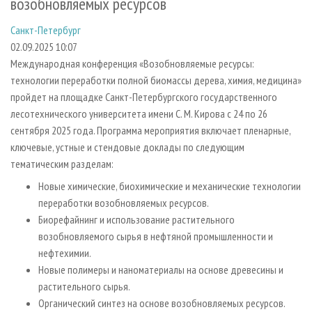
возобновляемых ресурсов
СУШКА ДРЕВЕСИНЫ
ПЕРСОНЫ
КОНТАКТЫ
РЕКЛАМА
Санкт-Петербург
ПРОИЗВОДСТВО ДРЕВЕСНЫХ ПЛИТ
МОБИЛЬНЫЕ ВЫСТАВКИ
РЕКЛАМА НА САЙТЕ
02.09.2025 10:07
ДЕРЕВЯННОЕ ДОМОСТРОЕНИЕ
ОФИЦИАЛЬНЫЕ ДЕЛЕГАЦИИ
Международная конференция «Возобновляемые ресурсы:
ПРОИЗВОДСТВО МЕБЕЛИ
ПРИОРИТЕТНЫЕ ИНВЕСТПРОЕКТЫ
технологии переработки полной биомассы дерева, химия, медицина»
пройдет на площадке Санкт-Петербургского государственного
БИОЭНЕРГЕТИКА
RUSSIAN FORESTRY REVIEW
лесотехнического университета имени С. М. Кирова с 24 по 26
ЦБП
ГАЗЕТА ЛЕСПРОМФОРУМ
сентября 2025 года. Программа мероприятия включает пленарные,
ключевые, устные и стендовые доклады по следующим
ИНСТРУМЕНТ И МАТЕРИАЛЫ
БИБЛИОТЕКА СПЕЦИАЛИСТА
тематическим разделам:
Новые химические, биохимические и механические технологии
переработки возобновляемых ресурсов.
Биорефайнинг и использование растительного
возобновляемого сырья в нефтяной промышленности и
нефтехимии.
Новые полимеры и наноматериалы на основе древесины и
растительного сырья.
Органический синтез на основе возобновляемых ресурсов.