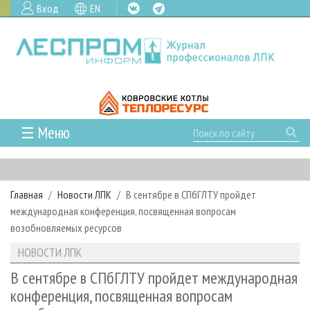
Вход
EN
☰ Меню
ГЛАВНАЯ
РУБРИКИ И ТЕМЫ
Главная
Новости ЛПК
В сентябре в СПбГЛТУ пройдет
РУБРИКИ ЖУРНАЛА
НОВОСТИ
международная конференция, посвященная вопросам
ЛЕСНОЕ ХОЗЯЙСТВО
КАЛЕНДАРЬ СОБЫТИЙ
возобновляемых ресурсов
ПРОЕКТЫ ЛПИ
ЛЕСОЗАГОТОВКА
НОВОСТИ ЛПК
АНАЛИТИКА
НОВОСТИ ЛПК
АРХИВ
ЛЕСОПИЛЕНИЕ
НОВОСТИ ЖУРНАЛА
ПРЕДПРИЯТИЯ ЛПК
АРХИВ ЖУРНАЛОВ
В сентябре в СПбГЛТУ пройдет международная
О ЖУРНАЛЕ
конференция, посвященная вопросам
ДЕРЕВООБРАБОТКА
НОВОСТИ КОМПАНИЙ
ЛЕСНЫЕ РЕГИОНЫ РОССИИ
СТАТЬИ
ПОДПИСКА
РЕКЛАМОДАТЕЛЯМ