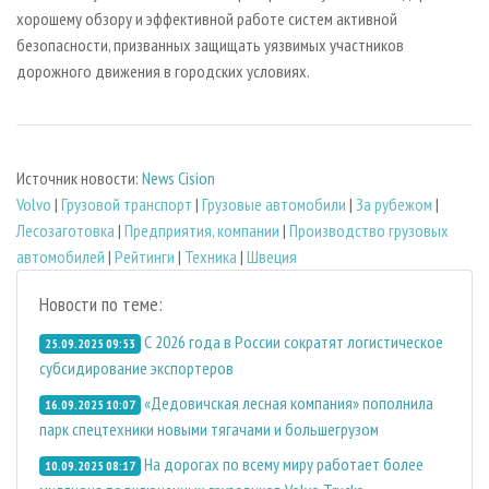
хорошему обзору и эффективной работе систем активной
безопасности, призванных защищать уязвимых участников
дорожного движения в городских условиях.
Источник новости:
News Cision
Volvo
|
Грузовой транспорт
|
Грузовые автомобили
|
За рубежом
|
Лесозаготовка
|
Предприятия, компании
|
Производство грузовых
автомобилей
|
Рейтинги
|
Техника
|
Швеция
Новости по теме:
С 2026 года в России сократят логистическое
25.09.2025 09:53
субсидирование экспортеров
«Дедовичская лесная компания» пополнила
16.09.2025 10:07
парк спецтехники новыми тягачами и большегрузом
На дорогах по всему миру работает более
10.09.2025 08:17