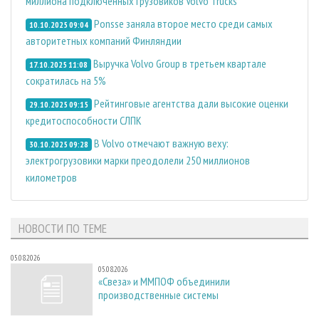
миллиона подключенных грузовиков Volvo Trucks
Ponsse заняла второе место среди самых
10.10.2025 09:04
авторитетных компаний Финляндии
Выручка Volvo Group в третьем квартале
17.10.2025 11:08
сократилась на 5%
Рейтинговые агентства дали высокие оценки
29.10.2025 09:15
кредитоспособности СЛПК
В Volvo отмечают важную веху:
30.10.2025 09:28
электрогрузовики марки преодолели 250 миллионов
километров
НОВОСТИ ПО ТЕМЕ
05.08.2026
05.08.2026
«Свеза» и ММПОФ объединили
производственные системы