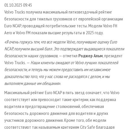
СУШКА ДРЕВЕСИНЫ
ПЕРСОНЫ
КОНТАКТЫ
РЕКЛАМА
01.10.2025 09:45
Volvo Trucks получила максимальный пятизвездочный рейтинг
ПРОИЗВОДСТВО ДРЕВЕСНЫХ ПЛИТ
МОБИЛЬНЫЕ ВЫСТАВКИ
РЕКЛАМА НА САЙТЕ
безопасности для тяжелых грузовиков от европейской организации
ДЕРЕВЯННОЕ ДОМОСТРОЕНИЕ
ОФИЦИАЛЬНЫЕ ДЕЛЕГАЦИИ
Euro NCAP, проводящей потребительские тесты. Модели Volvo FH
ПРОИЗВОДСТВО МЕБЕЛИ
Aero и Volvo FM показали высшие результаты в 2025 году.
ПРИОРИТЕТНЫЕ ИНВЕСТПРОЕКТЫ
БИОЭНЕРГЕТИКА
«Я очень горжусь тем, что все модели Volvo, получившие оценку Euro
RUSSIAN FORESTRY REVIEW
NCAP, получили высший балл. Это подтверждает выдающиеся показатели
ЦБП
ГАЗЕТА ЛЕСПРОМФОРУМ
безопасности наших грузовиков
, — отметил
Роджер Альм
, президент
ИНСТРУМЕНТ И МАТЕРИАЛЫ
БИБЛИОТЕКА СПЕЦИАЛИСТА
Volvo Trucks. —
Наши клиенты ожидают от Volvo лучших показателей
безопасности, и теперь мы можем предоставить им независимое
доказательство того, что у нас слова не расходятся с делом, и мы
выполняем данные им обещания»
.
Максимальный рейтинг Euro NCAP в пять звезд означает, что Volvo
соответствует или превосходит такие критерии, как поддержка
водителя и предотвращение столкновений, обеспечивая
безопасность дорожного движения для водителя и других
участников дорожного движения. Кроме того, обе модели
соответствуют так называемым критериям City Safe благодаря