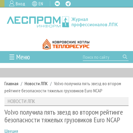
Вход
EN
☰ Меню
ГЛАВНАЯ
РУБРИКИ И ТЕМЫ
Главная
Новости ЛПК
Volvo получила пять звезд во втором
РУБРИКИ ЖУРНАЛА
НОВОСТИ
рейтинге безопасности тяжелых грузовиков Euro NCAP
ЛЕСНОЕ ХОЗЯЙСТВО
КАЛЕНДАРЬ СОБЫТИЙ
ПРОЕКТЫ ЛПИ
НОВОСТИ ЛПК
ЛЕСОЗАГОТОВКА
НОВОСТИ ЛПК
АНАЛИТИКА
АРХИВ
Volvo получила пять звезд во втором рейтинге
ЛЕСОПИЛЕНИЕ
НОВОСТИ ЖУРНАЛА
ПРЕДПРИЯТИЯ ЛПК
АРХИВ ЖУРНАЛОВ
безопасности тяжелых грузовиков Euro NCAP
О ЖУРНАЛЕ
ДЕРЕВООБРАБОТКА
НОВОСТИ КОМПАНИЙ
ЛЕСНЫЕ РЕГИОНЫ РОССИИ
СТАТЬИ
ПОДПИСКА
РЕКЛАМОДАТЕЛЯМ
Швеция