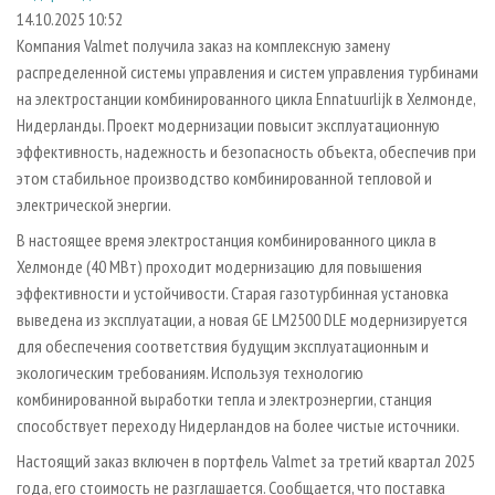
СУШКА ДРЕВЕСИНЫ
ПЕРСОНЫ
КОНТАКТЫ
РЕКЛАМА
14.10.2025 10:52
Компания Valmet получила заказ на комплексную замену
ПРОИЗВОДСТВО ДРЕВЕСНЫХ ПЛИТ
МОБИЛЬНЫЕ ВЫСТАВКИ
РЕКЛАМА НА САЙТЕ
распределенной системы управления и систем управления турбинами
ДЕРЕВЯННОЕ ДОМОСТРОЕНИЕ
ОФИЦИАЛЬНЫЕ ДЕЛЕГАЦИИ
на электростанции комбинированного цикла Ennatuurlijk в Хелмонде,
ПРОИЗВОДСТВО МЕБЕЛИ
Нидерланды. Проект модернизации повысит эксплуатационную
ПРИОРИТЕТНЫЕ ИНВЕСТПРОЕКТЫ
эффективность, надежность и безопасность объекта, обеспечив при
БИОЭНЕРГЕТИКА
RUSSIAN FORESTRY REVIEW
этом стабильное производство комбинированной тепловой и
ЦБП
ГАЗЕТА ЛЕСПРОМФОРУМ
электрической энергии.
ИНСТРУМЕНТ И МАТЕРИАЛЫ
БИБЛИОТЕКА СПЕЦИАЛИСТА
В настоящее время электростанция комбинированного цикла в
Хелмонде (40 МВт) проходит модернизацию для повышения
эффективности и устойчивости. Старая газотурбинная установка
выведена из эксплуатации, а новая GE LM2500 DLE модернизируется
для обеспечения соответствия будущим эксплуатационным и
экологическим требованиям. Используя технологию
комбинированной выработки тепла и электроэнергии, станция
способствует переходу Нидерландов на более чистые источники.
Настоящий заказ включен в портфель Valmet за третий квартал 2025
года, его стоимость не разглашается. Сообщается, что поставка