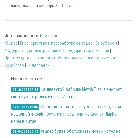
запланирована на октябрь 2026 года.
Источник новости:
News Cision
Valmet
|
Биoэнергетика и переработка отходов
|
За рубежом
|
Модернизация электростанций
|
Предприятия, компании
|
Производство, технологии, оборудование
|
Энергетическое
хозяйство
|
Нидерланды
Новости по теме:
На шведской фабрике Metsä Tissue внедрят
01.10.2025 09:56
систему контроля качества Valmet
Valmet поставит машину для производства
17.09.2025 10:06
мешочной и крафт-бумаги на предприятие Guangxi Jianhui
Paper в Китае
Valmet будет обслуживать новый котел на
01.09.2025 10:48