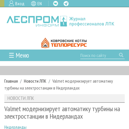
Вход
EN
☰ Меню
ГЛАВНАЯ
РУБРИКИ И ТЕМЫ
Главная
Новости ЛПК
Valmet модернизирует автоматику
РУБРИКИ ЖУРНАЛА
НОВОСТИ
турбины на электростанции в Нидерландах
ЛЕСНОЕ ХОЗЯЙСТВО
КАЛЕНДАРЬ СОБЫТИЙ
ПРОЕКТЫ ЛПИ
НОВОСТИ ЛПК
ЛЕСОЗАГОТОВКА
НОВОСТИ ЛПК
АНАЛИТИКА
АРХИВ
Valmet модернизирует автоматику турбины на
ЛЕСОПИЛЕНИЕ
НОВОСТИ ЖУРНАЛА
ПРЕДПРИЯТИЯ ЛПК
АРХИВ ЖУРНАЛОВ
электростанции в Нидерландах
О ЖУРНАЛЕ
ДЕРЕВООБРАБОТКА
НОВОСТИ КОМПАНИЙ
ЛЕСНЫЕ РЕГИОНЫ РОССИИ
СТАТЬИ
ПОДПИСКА
РЕКЛАМОДАТЕЛЯМ
Нидерланды