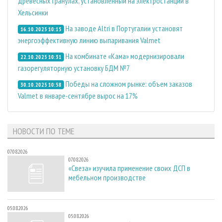
древесных гранулах, установленный на электростанции в
Хельсинки
На заводе Altri в Португалии установят
16.10.2025 10:15
энергоэффективную линию выпаривания Valmet
На комбинате «Кама» модернизировали
22.10.2025 10:31
газорегуляторную установку БДМ №7
Победы на сложном рынке: объем заказов
30.10.2025 10:58
Valmet в январе-сентябре вырос на 17%
НОВОСТИ ПО ТЕМЕ
07.08.2026
07.08.2026
«Свеза» изучила применение своих ДСП в
мебельном производстве
05.08.2026
05.08.2026